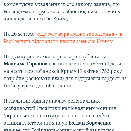
коментуючи ухвалення цього закону, заявив, що
Росія «демонструє свою слабкість», намагаючись
виправдати анексію Криму.
На цб ж тему:
«Це було варварське захоплення»: в
Росії хочуть відзначати першу анексію Криму
На думку російського філософа і публіциста
Максима Горюнова
, встановлення пам'ятної дати
на честь першої анексії Криму 19 квітня 1783 року
потрібне російській владі для підтримки гордості за
Росію у громадян цієї країни.
Начальник відділу аналізу регіональних
особливостей і політики національних меншин
Українського інституту національної пам'яті,
кандидат історичних наук
Богдан Короленко
вважає, що Росія таким чином ще й закріплює