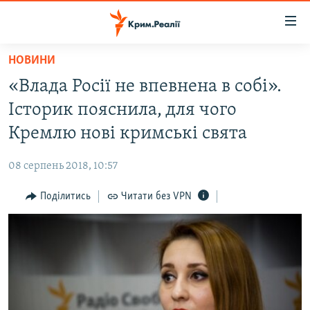
Доступність
посилання
Перейти
НОВИНИ
до
НОВИНИ
«Влада Росії не впевнена в собі».
основного
ВОДА.КРИМ
матеріалу
Історик пояснила, для чого
ВІДЕО ТА ФОТО
Перейти
Кремлю нові кримські свята
до
ПОЛІТИКА
основної
08 серпень 2018, 10:57
БЛОГИ
навігації
Перейти
Поділитись
Читати без VPN
ПОГЛЯД
до
ІНТЕРВ'Ю
пошуку
ВСЕ ЗА ДЕНЬ
СПЕЦПРОЕКТИ
ЯК ОБІЙТИ БЛОКУВАННЯ
ДЕПОРТАЦІЯ