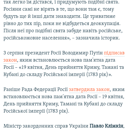
так легко їм дістався, і придумують подібні свята.
Росіяни самі не вірять в те, що вони там є, тому
будуть ще й інші дати знаходити. Це триватиме
рівно до тих пір, поки не відбудеться деоккупація.
Після неї про подібні свята забуде навіть російське,
російськомовне населення», – зазначила історик.
3 серпня президент Росії Володимир Путін
підписав
закон
, яким встановлюється нова пам'ятна дата
Росії – «19 квітня, День прийняття Криму, Тамані та
Кубані до складу Російської імперії (1783 рік)».
Раніше Рада Федерації Росії
затвердила закон
, яким
встановлюється нова пам'ятна дата Росії – 19 квітня,
День прийняття Криму, Тамані та Кубані до складу
Російської імперії (1783 рік).
Міністр закордонних справ України
Павло Клімкін
,