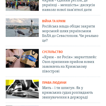
«Крим – єдиний регіон, де
українці – меншість»: дискусія
навколо нової пам'ятної дати
ВІЙНА ТА КРИМ
Російська влада обіцяє закрити
морський шлях українським
БпЛА до Севастополя. Чи реально
це?
СУСПІЛЬСТВО
«Крим – не Росія»: маркетплейс
Ozon припинив прийом нових
замовлень на Кримському
півострові
ПРАВА ЛЮДИНИ
Мить – і ти шпигун. Як у
кримських судах розглядають
звинувачення в держзраді