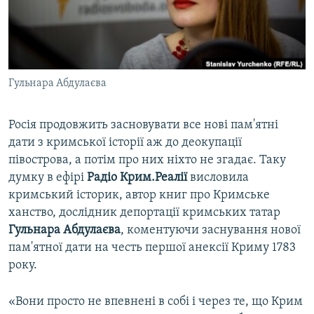
ВІДЕОУРОКИ «ELIFBE»
Русский
СВІДЧЕННЯ ОКУПАЦІЇ
Qırımtatar
УКРАЇНСЬКА ПРОБЛЕМА КРИМУ
Гульнара Абдулаєва
ДОЛУЧАЙСЯ!
ІНФОГРАФІКА
Росія продовжить засновувати все нові пам'ятні
дати з кримської історії аж до деокупації
Усі сайти RFE/RL
півострова, а потім про них ніхто не згадає. Таку
думку в ефірі
Радіо Крим.Реалії
висловила
кримський історик, автор книг про Кримське
ханство, дослідник депортації кримських татар
Гульнара Абдулаєва
, коментуючи заснування нової
пам'ятної дати на честь першої анексії Криму 1783
року.
«Вони просто не впевнені в собі і через те, що Крим