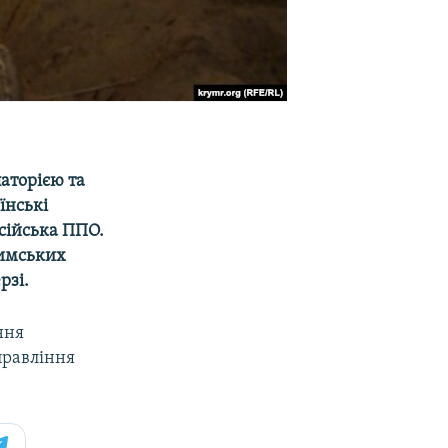
паторією та
їнські
осійська ППО.
римських
рзі.
ння
правління