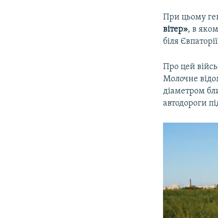
При цьому ген
вітер»
, в яко
біля Євпаторі
Про цей війсь
Молочне відо
діаметром бл
автодороги під