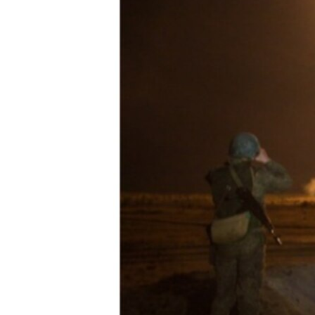
ВІДЕОУРОКИ «ELIFBE»
СВІДЧЕННЯ ОКУПАЦІЇ
УКРАЇНСЬКА ПРОБЛЕМА КРИМУ
ІНФОГРАФІКА