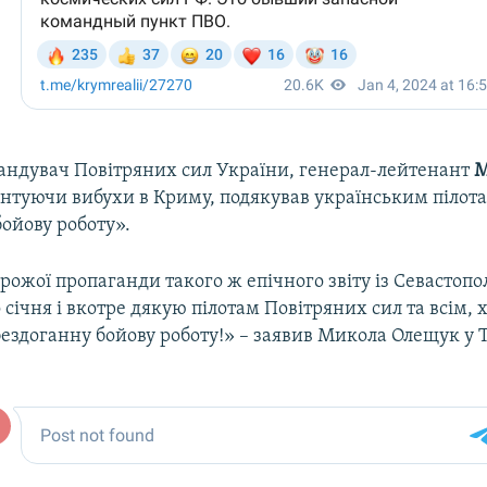
андувач Повітряних сил України, генерал-лейтенант
М
ентуючи вибухи в Криму, подякував українським пілота
ойову роботу».
рожої пропаганди такого ж епічного звіту із Севастопо
о січня і вкотре дякую пілотам Повітряних сил та всім, 
бездоганну бойову роботу!» – заявив Микола Олещук у 