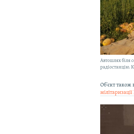
Автошлях біля 
радіостанцію. К
Об'єкт також
мілітаризації