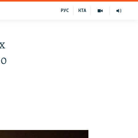
РУС
КТА
х
ро