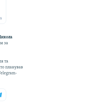
икола
м за
ля та
хто планував
Telegram-