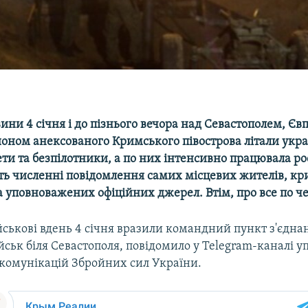
вини 4 січня і до пізнього вечора над Севастополем, Єв
оном анексованого Кримського півострова літали укра
ети та безпілотники, а по них інтенсивно працювала р
ать численні повідомлення самих місцевих жителів, к
 уповноважених офіційних джерел. Втім, про все по че
йськові вдень 4 січня вразили командний пункт з'єдна
йськ біля Севастополя, повідомило у Telegram-каналі у
 комунікацій Збройних сил України.