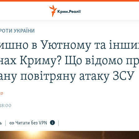
ПРОТИ УКРАЇНИ
ишно в Уютному та інши
нах Криму? Що відомо п
ану повітряну атаку ЗСУ
ко
 18:00
ь
Читати без VPN