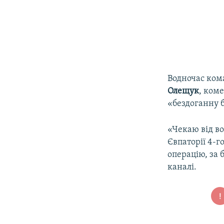
Водночас ком
Олещук
, ком
«бездоганну б
«Чекаю від во
Євпаторії 4-г
операцію, за 
каналі.