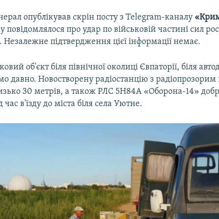
ерал опублікував скрін посту з Telegram-каналу
«Кри
му повідомлялося про удар по військовій частині сил ро
ї. Незалежне підтвердження цієї інформації немає.
ковий об'єкт біля північної околиці Євпаторії, біля авто
мо давно. Новостворену радіостанцію з радіопрозорим
изько 30 метрів, а також РЛС 5Н84А «Оборона-14» добр
 час в'їзду до міста біля села Уютне.