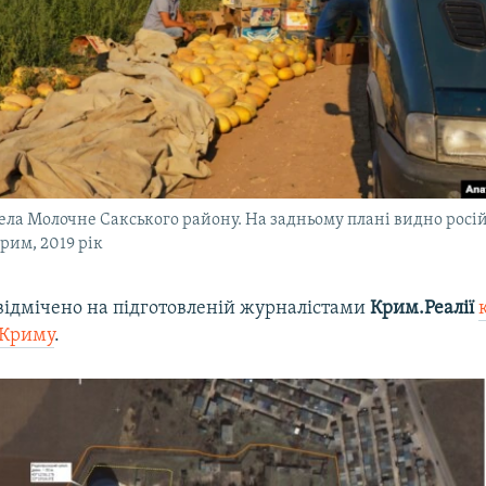
села Молочне Сакського району. На задньому плані видно росій
рим, 2019 рік
 відмічено на підготовленій журналістами
Крим.Реалії
 Криму
.