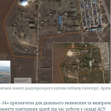
німок нового радіопрозорого купола поблизу Євпаторії. Архів
-14» призначена для дальнього виявлення та вимірюв
азимуту повітряних цілей під час роботи у складі АСУ