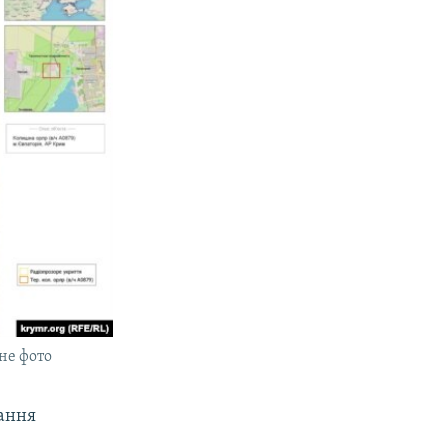
не фото
ання