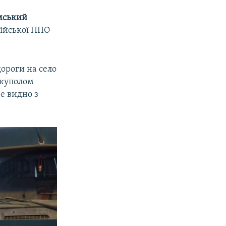
мський
сійської ППО
дороги на село
 куполом
е видно з