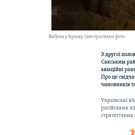
Вибухи у Криму. Ілюстративне фото
З другої поло
Сакським рай
авіаційні рак
Про це свідч
чиновників та
Українські ві
російських ві
стратегічних