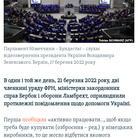
ВІДЕОУРОКИ «ELIFBE»
Русский
СВІДЧЕННЯ ОКУПАЦІЇ
Qırımtatar
УКРАЇНСЬКА ПРОБЛЕМА КРИМУ
ДОЛУЧАЙСЯ!
ІНФОГРАФІКА
Парламент Німеччини – Бундестаг – слухає
відеозвернення президента України Володимира
Зеленського. Берлін, 17 березня 2022 року
Усі сайти RFE/RL
В один і той же день, 21 березня 2022 року, дві
членкині уряду ФРН, міністерки закордонних
справ Бербок і оборони Ламбрехт, оприлюднили
протилежні повідомлення щодо допомоги Україні.
Перша
пообіцяла
«активно працювати.., щоб якщо
треба буде купувати (озброєння – ред.) у німецьких
виробників, то це могло відбутися якомога