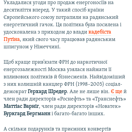
Укладалися угоди про продаж енергоносіїв на
десятиліття вперед. У такий спосіб країни
Європейського союзу потрапили на радянський
енергетичний гачок. Ця політика була посилена і
удосконалена з приходом до влади
кадебіста
Путіна
, який свого часу працював радянським
шпигуном у Німеччині.
Щоб краще прив’язати ФРН до наркотичної
енергозалежності Москва узялася наймати її
впливових політиків й бізнесменів. Найвідоміший
з них колишній канцлер ФРН (1998–2005) соціал-
демократ
Герхард Шредер
. Але не лише він.
Є ще
й
член ради директорів «Роснефть» та «Транснефть»
Маттіас Варніг
, член ради директорів «Новатек»
Буркгард Бергманн
і багато-багато інших.
А скільки подарунків та приємних конвертів