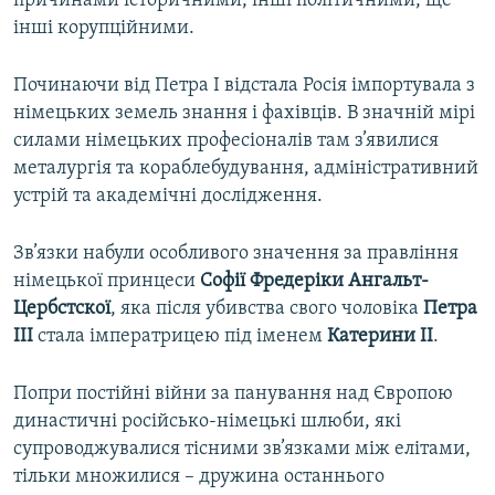
причинами історичними, інші політичними, ще
s
d
інші корупційними.
s
e
l
Починаючи від Петра І відстала Росія імпортувала з
i
німецьких земель знання і фахівців. В значній мірі
d
силами німецьких професіоналів там з’явилися
e
металургія та кораблебудування, адміністративний
устрій та академічні дослідження.
Зв’язки набули особливого значення за правління
німецької принцеси
Софії Фредеріки Ангальт-
Цербстскої
, яка після убивства свого чоловіка
Петра
ІІІ
стала імператрицею під іменем
Катерини ІІ
.
Попри постійні війни за панування над Європою
династичні російсько-німецькі шлюби, які
супроводжувалися тісними зв’язками між елітами,
тільки множилися – дружина останнього