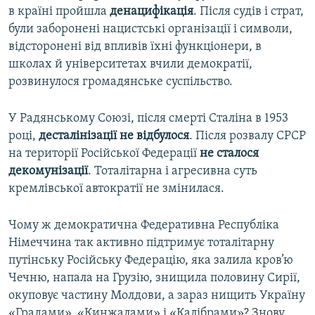
i
s
в країні пройшла
денацифікація
. Після судів і страт,
o
l
були заборонені нацистські організації і символи,
u
i
відсторонені від впливів їхні функціонери, в
s
d
школах й університетах вчили демократії,
s
e
розвинулося громадянське суспільство.
l
i
У Радянському Союзі, після смерті Сталіна в 1953
d
році,
десталінізації не відбулося
. Після розвалу СРСР
e
на території Російської Федерації
не сталося
декомунізації
. Тоталітарна і агресивна суть
кремлівської автократії не змінилася.
Чому ж демократична Федеративна Республіка
Німеччина так активно підтримує тоталітарну
путінську Російську Федерацію, яка залила кров’ю
Чечню, напала на Грузію, знищила половину Сирії,
окуповує частину Молдови, а зараз нищить Україну
«Градами», «Кинжалами» і «Калібрами»? Знову