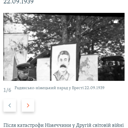
22.09.1939
Радянсько-німецький парад у Бресті 22.09.1939
1/6
P
N
r
e
e
x
v
t
Після катастрофи Німеччини у Другій світовій війні