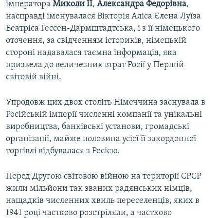
імператора
Миколи ІІ
,
Александра Федорівна
,
насправді іменувалася Вікторія Аліса Єлена Луїза
Беатріса Гессен-Дармштадтська, і з її німецького
оточення, за свідченням істориків, німецькій
стороні надавалася таємна інформація, яка
призвела до величезних втрат Росії у Першій
світовій війні.
Упродовж цих двох століть Німеччина заснувала в
Російській імперії численні компанії та унікальні
виробництва, банківські установи, громадські
організації, майже половина усієї її закордонної
торгівлі відбувалася з Росією.
Перед Другою світовою війною на території СРСР
жили мільйони так званих радянських німців,
нащадків численних хвиль переселенців, яких в
1941 році частково розстріляли, а частково