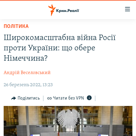
Доступність
посилання
Перейти
ПОЛІТИКА
до
НОВИНИ
Широкомасштабна війна Росії
основного
ВОДА.КРИМ
матеріалу
проти України: що обере
ВІДЕО ТА ФОТО
Перейти
Німеччина?
до
ПОЛІТИКА
основної
Андрій Веселовський
БЛОГИ
навігації
Перейти
26 березень 2022, 13:23
ПОГЛЯД
до
ІНТЕРВ'Ю
Поділитись
Читати без VPN
пошуку
ВСЕ ЗА ДЕНЬ
СПЕЦПРОЕКТИ
ЯК ОБІЙТИ БЛОКУВАННЯ
ДЕПОРТАЦІЯ