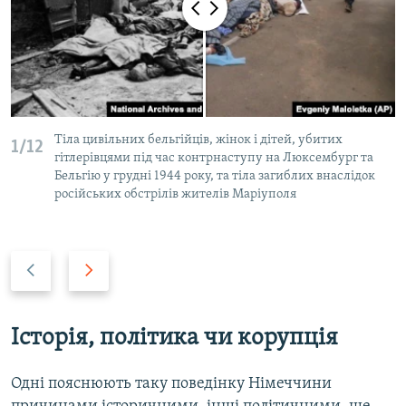
Тіла цивільних бельгійців, жінок і дітей, убитих
1/12
гітлерівцями під час контрнаступу на Люксембург та
Бельгію у грудні 1944 року, та тіла загиблих внаслідок
російських обстрілів жителів Маріуполя
P
N
r
e
e
x
v
t
Історія, політика чи корупція
i
s
o
l
Одні пояснюють таку поведінку Німеччини
u
i