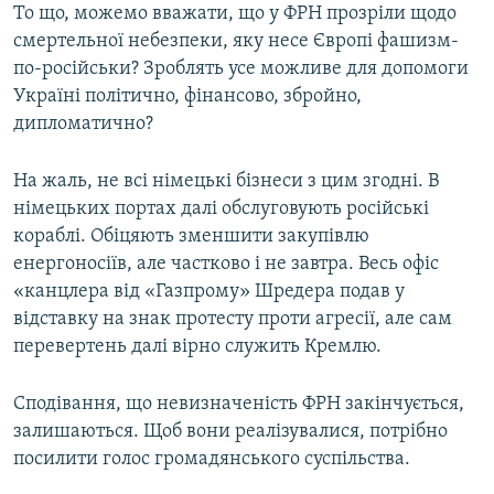
То що, можемо вважати, що у ФРН прозріли щодо
смертельної небезпеки, яку несе Європі фашизм-
по-російськи? Зроблять усе можливе для допомоги
Україні політично, фінансово, збройно,
дипломатично?
На жаль, не всі німецькі бізнеси з цим згодні. В
німецьких портах далі обслуговують російські
кораблі. Обіцяють зменшити закупівлю
енергоносіїв, але частково і не завтра. Весь офіс
«канцлера від «Газпрому» Шредера подав у
відставку на знак протесту проти агресії, але сам
перевертень далі вірно служить Кремлю.
Сподівання, що невизначеність ФРН закінчується,
залишаються. Щоб вони реалізувалися, потрібно
посилити голос громадянського суспільства.