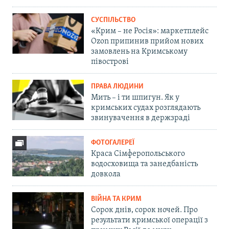
СУСПІЛЬСТВО
«Крим – не Росія»: маркетплейс
Ozon припинив прийом нових
замовлень на Кримському
півострові
ПРАВА ЛЮДИНИ
Мить – і ти шпигун. Як у
кримських судах розглядають
звинувачення в держзраді
ФОТОГАЛЕРЕЇ
Краса Сімферопольського
водосховища та занедбаність
довкола
ВІЙНА ТА КРИМ
Сорок днів, сорок ночей. Про
результати кримської операції з