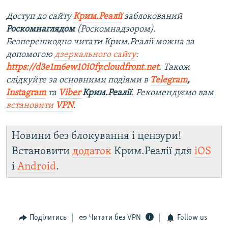
Доступ до сайту
Крим.Реалії
заблокований
Роскомнаглядом
(Роскомнадзором).
Безперешкодно читати Крим.Реалії можна за
допомогою
дзеркального сайту
:
https://d3e1m6ew10i0fy.cloudfront.net
. Також
слідкуйте за основними подіями в
Telegram
,
Instagram
та
Viber
Крим.Реалії
. Рекомендуємо вам
встановити
VPN
.
Новини без блокування і цензури!
Встановити
додаток
Крим.Реалії для
iOS
і
Android
.
Поділитись
Читати без VPN
Follow us