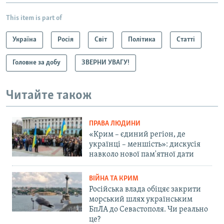
This item is part of
Україна
Росія
Світ
Політика
Статті
Головне за добу
ЗВЕРНИ УВАГУ!
Читайте також
ПРАВА ЛЮДИНИ
«Крим – єдиний регіон, де
українці – меншість»: дискусія
навколо нової пам'ятної дати
ВІЙНА ТА КРИМ
Російська влада обіцяє закрити
морський шлях українським
БпЛА до Севастополя. Чи реально
це?