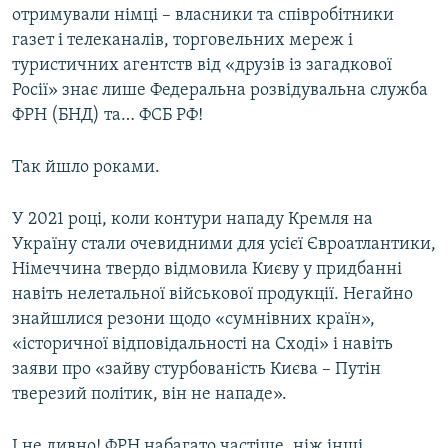
отримували німці – власники та співробітники
газет і телеканалів, торговельних мереж і
туристичних агентств від «друзів із загадкової
Росії» знає лише Федеральна розвідувальна служба
ФРН (БНД) та… ФСБ РФ!
Так йшло роками.
У 2021 році, коли контури нападу Кремля на
Україну стали очевидними для усієї Євроатлантики,
Німеччина твердо відмовила Києву у придбанні
навіть нелетальної військової продукції. Негайно
знайшлися резони щодо «сумнівних країн»,
«історичної відповідальності на Сході» і навіть
заяви про «зайву стурбованість Києва – Путін
тверезий політик, він не нападе».
І не дивно! ФРН набагато частіше, ніж інші