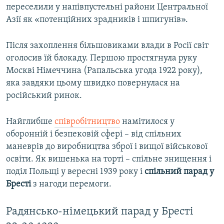
переселили у напівпустельні райони Центральної
Азії як «потенційних зрадників і шпигунів».
Після захоплення більшовиками влади в Росії світ
оголосив їй блокаду. Першою простягнула руку
Москві Німеччина (Рапальська угода 1922 року),
яка завдяки цьому швидко повернулася на
російський ринок.
Найглибше
співробітництво
намітилося у
оборонній і безпековій сфері – від спільних
маневрів до виробництва зброї і вищої військової
освіти. Як вишенька на торті – спільне знищення і
поділ Польщі у вересні 1939 року і
спільний парад у
Бресті
з нагоди перемоги.
Радянсько-німецький парад у Бресті