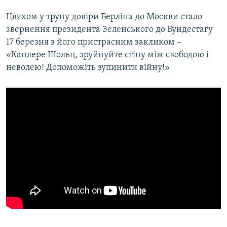
Цвяхом у труну довіри Берліна до Москви стало
звернення президента Зеленського до Бундестагу
17 березня з його пристрасним закликом –
«Канлере Шольц, зруйнуйте стіну між свободою і
неволею! Допоможіть зупинити війну!»