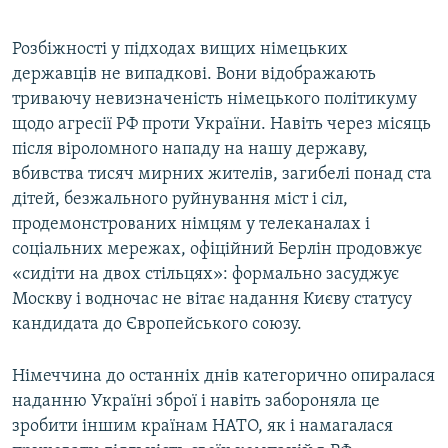
Розбіжності у підходах вищих німецьких
державців не випадкові. Вони відображають
триваючу невизначеність німецького політикуму
щодо агресії РФ проти України. Навіть через місяць
після віроломного нападу на нашу державу,
вбивства тисяч мирних жителів, загибелі понад ста
дітей, безжального руйнування міст і сіл,
продемонстрованих німцям у телеканалах і
соціальних мережах, офіційний Берлін продовжує
«сидіти на двох стільцях»: формально засуджує
Москву і водночас не вітає надання Києву статусу
кандидата до Європейського союзу.
Німеччина до останніх днів категорично опиралася
наданню Україні зброї і навіть забороняла це
зробити іншим країнам НАТО, як і намагалася