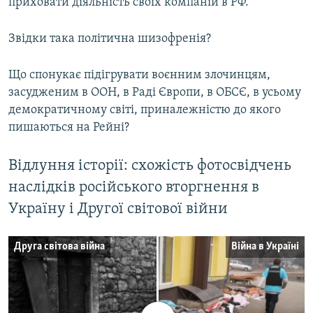
приховати діяльність своїх компаній в РФ.
Звідки така політична шизофренія?
Що спонукає підігрувати воєнним злочинцям,
засудженим в ООН, в Раді Європи, в ОБСЄ, в усьому
демократичному світі, приналежністю до якого
пишаються на Рейні?
Відлуння історії: схожість фотосвідчень
наслідків російського вторгнення в
Україну і Другої світової війни
Друга світова війна
Війна в Україні