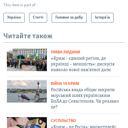
This item is part of
Україна
Статті
Головне за добу
Інтерв'ю
Читайте також
ПРАВА ЛЮДИНИ
«Крим – єдиний регіон, де
українці – меншість»: дискусія
навколо нової пам'ятної дати
ВІЙНА ТА КРИМ
Російська влада обіцяє закрити
морський шлях українським
БпЛА до Севастополя. Чи реально
це?
СУСПІЛЬСТВО
«Крим – не Росія»: маркетплейс