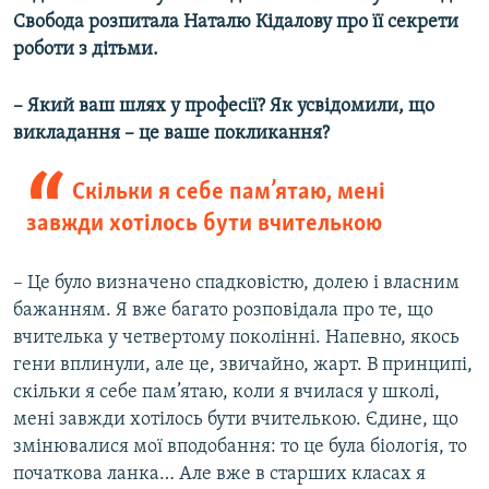
Свобода розпитала Наталю Кідалову про її секрети
роботи з дітьми.
– Який ваш шлях у професії? Як усвідомили, що
викладання – це ваше покликання?
Cкільки я себе пам’ятаю, мені
завжди хотілось бути вчителькою
– Це було визначено спадковістю, долею і власним
бажанням. Я вже багато розповідала про те, що
вчителька у четвертому поколінні. Напевно, якось
гени вплинули, але це, звичайно, жарт. В принципі,
скільки я себе пам’ятаю, коли я вчилася у школі,
мені завжди хотілось бути вчителькою. Єдине, що
змінювалися мої вподобання: то це була біологія, то
початкова ланка… Але вже в старших класах я