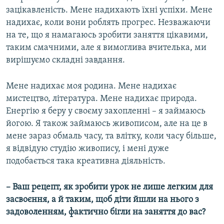
зацікавленість. Мене надихають їхні успіхи. Мене
надихає, коли вони роблять прогрес. Незважаючи
на те, що я намагаюсь зробити заняття цікавими,
таким смачними, але я вимоглива вчителька, ми
вирішуємо складні завдання.
Мене надихає моя родина. Мене надихає
мистецтво, література. Мене надихає природа.
Енергію я беру у своєму захопленні – я займаюсь
йогою. Я також займаюсь живописом, але на це в
мене зараз обмаль часу, та влітку, коли часу більше,
я відвідую студію живопису, і мені дуже
подобається така креативна діяльність.
– Ваш рецепт, як зробити урок не лише легким для
засвоєння, а й таким, щоб діти йшли на нього з
задоволенням, фактично бігли на заняття до вас?