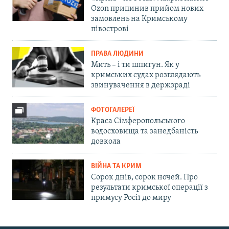
Ozon припинив прийом нових
замовлень на Кримському
півострові
ПРАВА ЛЮДИНИ
Мить – і ти шпигун. Як у
кримських судах розглядають
звинувачення в держзраді
ФОТОГАЛЕРЕЇ
Краса Сімферопольського
водосховища та занедбаність
довкола
ВІЙНА ТА КРИМ
Сорок днів, сорок ночей. Про
результати кримської операції з
примусу Росії до миру