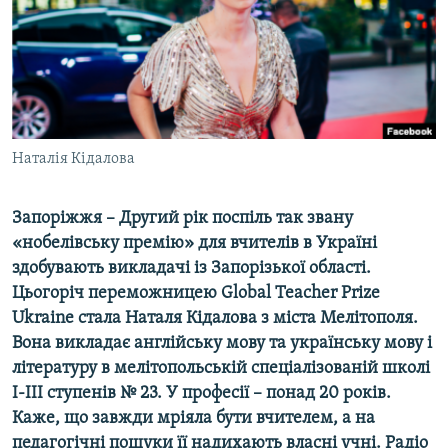
ВІДЕОУРОКИ «ELIFBE»
Русский
СВІДЧЕННЯ ОКУПАЦІЇ
Qırımtatar
УКРАЇНСЬКА ПРОБЛЕМА КРИМУ
ДОЛУЧАЙСЯ!
ІНФОГРАФІКА
Наталія Кідалова
Запоріжжя – Другий рік поспіль так звану
Усі сайти RFE/RL
«нобелівську премію» для вчителів в Україні
здобувають викладачі із Запорізької області.
Цьогоріч переможницею Global Teacher Prize
Ukraine стала Наталя Кідалова з міста Мелітополя.
Вона викладає англійську мову та українську мову і
літературу в мелітопольській спеціалізованій школі
І-ІІІ ступенів № 23. У професії – понад 20 років.
Каже, що завжди мріяла бути вчителем, а на
педагогічні пошуки її надихають власні учні. Радіо