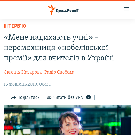
Доступність
посилання
Перейти
ІНТЕРВ'Ю
до
НОВИНИ
«Мене надихають учні» –
основного
ВОДА.КРИМ
матеріалу
переможниця «нобелівської
ВІДЕО ТА ФОТО
Перейти
премії» для вчителів в Україні
до
ПОЛІТИКА
основної
Євгенія Назарова
Радіо Свобода
БЛОГИ
навігації
Перейти
15 жовтень 2019, 08:30
ПОГЛЯД
до
ІНТЕРВ'Ю
Поділитись
Читати без VPN
пошуку
ВСЕ ЗА ДЕНЬ
СПЕЦПРОЕКТИ
ЯК ОБІЙТИ БЛОКУВАННЯ
ДЕПОРТАЦІЯ