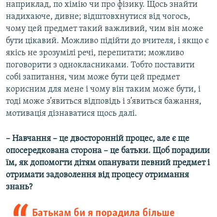
наприклад, по хімію чи про фізику. Щось знайти
надихаюче, дивне; відштовхнутися від чогось,
чому цей предмет такий важливий, чим він може
бути цікавий. Можливо підійти до вчителя, і якщо є
якісь не зрозумілі речі, перепитати; можливо
поговорити з однокласниками. Тобто поставити
собі запитання, чим може бути цей предмет
корисним для мене і чому він таким може бути, і
тоді може з’явиться відповідь і з’явиться бажання,
мотивація дізнаватися щось далі.
– Навчання – це двосторонній процес, але є ще
опосередкована сторона – це батьки. Щоб порадили
їм, як допомогти дітям опанувати певний предмет і
отримати задоволення від процесу отримання
знань?
Батькам би я порадила більше