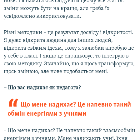
нове. І я намагаюсь слідувати цьому все життя:
зміни можуть бути на краще, але треба їх
усвідомлено використовувати.
Різні методики – це результат досвіду і відкритості.
Я дуже відкрита людина для інших людей,
відкрита свіжим ідеям, тому я залюбки апробую це
у себе в класі. І якщо це спрацьовує, то інтегрую в
свою методику. Звичайно, що я щось трансформую,
щось змінюю, але нове подобається мені.
– Що вас надихає як педагога?
Що мене надихає? Це напевно такий
обмін енергіями з учнями
– Що мене надихає? Це напевно такий взаємообмін
енергіями з учнями. Мене надихають учні, їхня