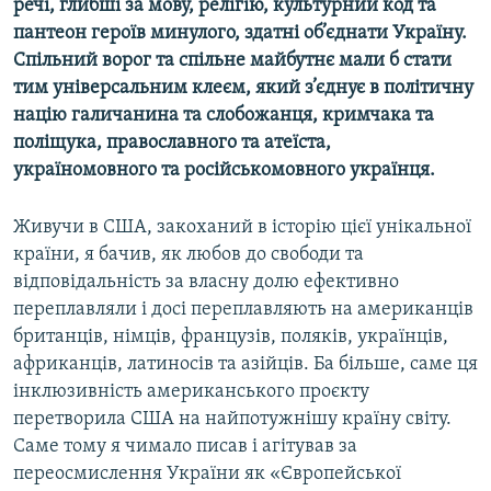
речі, глибші за мову, релігію, культурний код та
пантеон героїв минулого, здатні об’єднати Україну.
Спільний ворог та спільне майбутнє мали б стати
тим універсальним клеєм, який з’єднує в політичну
націю галичанина та слобожанця, кримчака та
поліщука, православного та атеїста,
україномовного та російськомовного українця.
Живучи в США, закоханий в історію цієї унікальної
країни, я бачив, як любов до свободи та
відповідальність за власну долю ефективно
переплавляли і досі переплавляють на американців
британців, німців, французів, поляків, українців,
африканців, латиносів та азійців. Ба більше, саме ця
інклюзивність американського проєкту
перетворила США на найпотужнішу країну світу.
Саме тому я чимало писав і агітував за
переосмислення України як «Європейської