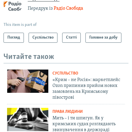
Передрук із
Радіо Свобода
This item is part of
Погляд
Суспільство
Статті
Головне за добу
Читайте також
СУСПІЛЬСТВО
«Крим – не Росія»: маркетплейс
Ozon припинив прийом нових
замовлень на Кримському
півострові
ПРАВА ЛЮДИНИ
Мить – і ти шпигун. Як у
кримських судах розглядають
звинувачення в держзраді