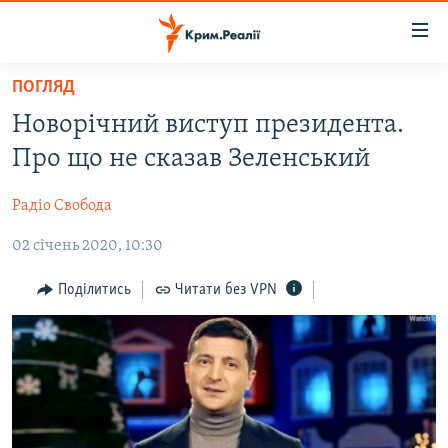
Доступність
посилання
Перейти
ПОГЛЯД
до
НОВИНИ
Новорічний виступ президента.
основного
ВОДА.КРИМ
матеріалу
Про що не сказав Зеленський
ВІДЕО ТА ФОТО
Перейти
до
Радіо Свобода
ПОЛІТИКА
основної
02 січень 2020, 10:30
БЛОГИ
навігації
Перейти
ПОГЛЯД
Поділитись
Читати без VPN
до
ІНТЕРВ'Ю
пошуку
ВСЕ ЗА ДЕНЬ
СПЕЦПРОЕКТИ
ЯК ОБІЙТИ БЛОКУВАННЯ
ДЕПОРТАЦІЯ