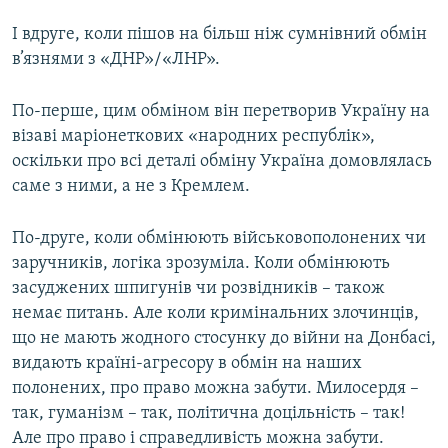
І вдруге, коли пішов на більш ніж сумнівний обмін
в’язнями з «ДНР»/«ЛНР».
По-перше, цим обміном він перетворив Україну на
візаві маріонеткових «народних республік»,
оскільки про всі деталі обміну Україна домовлялась
саме з ними, а не з Кремлем.
По-друге, коли обмінюють військовополонених чи
заручників, логіка зрозуміла. Коли обмінюють
засуджених шпигунів чи розвідників – також
немає питань. Але коли кримінальних злочинців,
що не мають жодного стосунку до війни на Донбасі,
видають країні-агресору в обмін на наших
полонених, про право можна забути. Милосердя –
так, гуманізм – так, політична доцільність – так!
Але про право і справедливість можна забути.