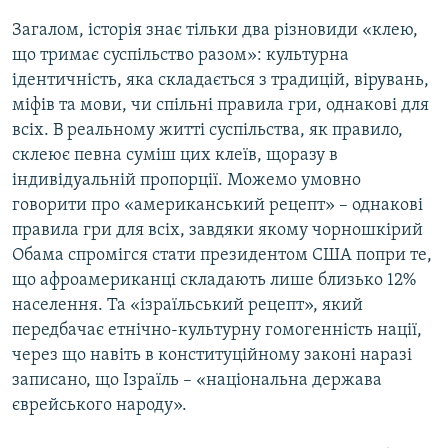
Загалом, історія знає тільки два різновиди «клею,
що тримає суспільство разом»: культурна
ідентичність, яка складається з традицій, вірувань,
міфів та мови, чи спільні правила гри, однакові для
всіх. В реальному житті суспільства, як правило,
склеює певна суміш цих клеїв, щоразу в
індивідуальній пропорції. Можемо умовно
говорити про «американський рецепт» – однакові
правила гри для всіх, завдяки якому чорношкірий
Обама спромігся стати президентом США попри те,
що афроамериканці складають лише близько 12%
населення. Та «ізраїльський рецепт», який
передбачає етнічно-культурну гомогенність нації,
через що навіть в конституційному законі наразі
записано, що Ізраїль – «національна держава
єврейського народу».