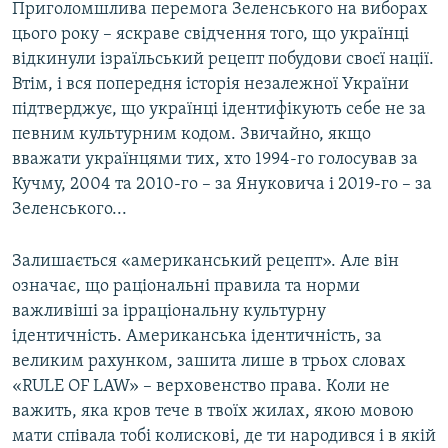
Приголомшлива перемога Зеленського на виборах
цього року – яскраве свідчення того, що українці
відкинули ізраїльський рецепт побудови своєї нації.
Втім, і вся попередня історія незалежної України
підтверджує, що українці ідентифікують себе не за
певним культурним кодом. Звичайно, якщо
вважати українцями тих, хто 1994-го голосував за
Кучму, 2004 та 2010-го – за Януковича і 2019-го – за
Зеленського...
Залишається «американський рецепт». Але він
означає, що раціональні правила та норми
важливіші за ірраціональну культурну
ідентичність. Американська ідентичність, за
великим рахунком, зашита лише в трьох словах
«RULE OF LAW» – верховенство права. Коли не
важить, яка кров тече в твоїх жилах, якою мовою
мати співала тобі колискові, де ти народився і в якій