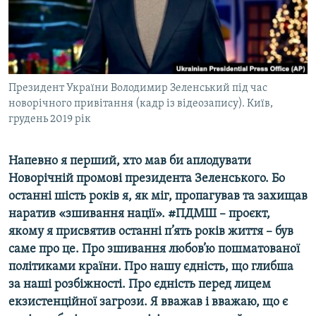
ВІДЕОУРОКИ «ELIFBE»
Русский
СВІДЧЕННЯ ОКУПАЦІЇ
Qırımtatar
УКРАЇНСЬКА ПРОБЛЕМА КРИМУ
ДОЛУЧАЙСЯ!
Президент України Володимир Зеленський під час
ІНФОГРАФІКА
новорічного привітання (кадр із відеозапису). Київ,
грудень 2019 рік
Усі сайти RFE/RL
Напевно я перший, хто мав би аплодувати
Новорічній промові президента Зеленського. Бо
останні шість років я, як міг, пропагував та захищав
наратив «зшивання нації». #ПДМШ – проєкт,
якому я присвятив останні п’ять років життя – був
саме про це. Про зшивання любов’ю пошматованої
політиками країни. Про нашу єдність, що глибша
за наші розбіжності. Про єдність перед лицем
екзистенційної загрози. Я вважав і вважаю, що є