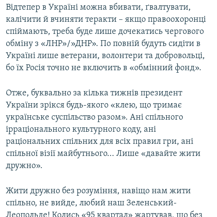
Відтепер в Україні можна вбивати, ґвалтувати,
калічити й вчиняти теракти – якщо правоохоронці
спіймають, треба буде лише дочекатись чергового
обміну з «ЛНР»/»ДНР». По повній будуть сидіти в
Україні лише ветерани, волонтери та добровольці,
бо їх Росія точно не включить в «обмінний фонд».
Отже, буквально за кілька тижнів президент
України зрікся будь-якого «клею, що тримає
українське суспільство разом». Ані спільного
ірраціонального культурного коду, ані
раціональних спільних для всіх правил гри, ані
спільної візії майбутнього... Лише «давайте жити
дружно».
Жити дружно без розуміння, навіщо нам жити
спільно, не вийде, любий наш Зеленський-
Леопольде! Колись «95 квартал» жартував, що без