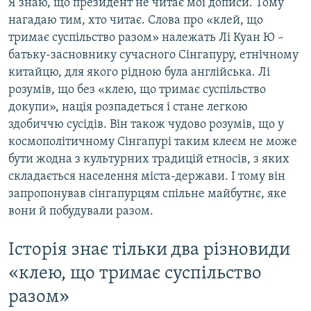
Я знаю, що президент не читає мої дописи. Тому
нагадаю тим, хто читає. Слова про «клей, що
тримає суспільство разом» належать Лі Куан Ю –
батьку-засновнику сучасного Сінгапуру, етнічному
китайцю, для якого рідною була англійська. Лі
розумів, що без «клею, що тримає суспільство
докупи», нація розпадеться і стане легкою
здобиччю сусідів. Він також чудово розумів, що у
космополітичному Сінгапурі таким клеєм не може
бути жодна з культурних традицій етносів, з яких
складається населення міста-держави. І тому він
запропонував сінгапурцям спільне майбутнє, яке
вони й побудували разом.
Історія знає тільки два різновиди
«клею, що тримає суспільство
разом»