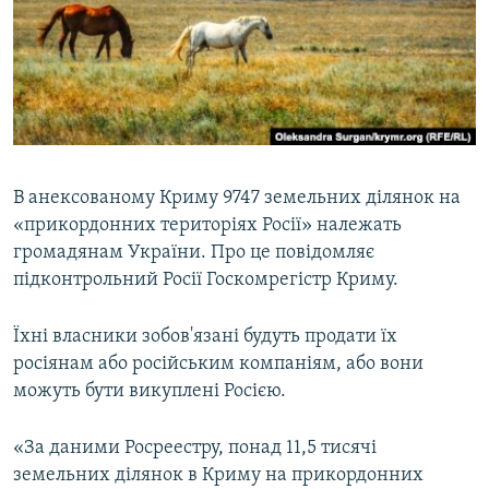
ВІДЕОУРОКИ «ELIFBE»
Русский
СВІДЧЕННЯ ОКУПАЦІЇ
Qırımtatar
УКРАЇНСЬКА ПРОБЛЕМА КРИМУ
ДОЛУЧАЙСЯ!
ІНФОГРАФІКА
В анексованому Криму 9747 земельних ділянок на
«прикордонних територіях Росії» належать
Усі сайти RFE/RL
громадянам України. Про це повідомляє
підконтрольний Росії Госкомрегістр Криму.
Їхні власники зобов'язані будуть продати їх
росіянам або російським компаніям, або вони
можуть бути викуплені Росією.
«За даними Росреестру, понад 11,5 тисячі
земельних ділянок в Криму на прикордонних