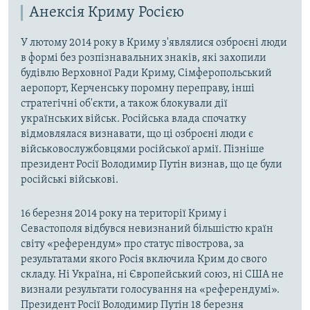
Анексія Криму Росією
У лютому 2014 року в Криму з'являлися озброєні люди
в формі без розпізнавальних знаків, які захопили
будівлю Верховної Ради Криму, Сімферопольський
аеропорт, Керченську поромну переправу, інші
стратегічні об'єкти, а також блокували дії
українських військ. Російська влада спочатку
відмовлялася визнавати, що ці озброєні люди є
військовослужбовцями російської армії. Пізніше
президент Росії Володимир Путін визнав, що це були
російські військові.
16 березня 2014 року на території Криму і
Севастополя відбувся невизнаний більшістю країн
світу «референдум» про статус півострова, за
результатами якого Росія включила Крим до свого
складу. Ні Україна, ні Європейський союз, ні США не
визнали результати голосування на «референдумі».
Президент Росії Володимир Путін 18 березня