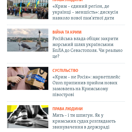
ПРАВА ЛЮДИНИ
«Крим – єдиний регіон, де
українці – меншість»: дискусія
навколо нової пам'ятної дати
ВІЙНА ТА КРИМ
Російська влада обіцяє закрити
морський шлях українським
БпЛА до Севастополя. Чи реально
це?
СУСПІЛЬСТВО
«Крим – не Росія»: маркетплейс
Ozon припинив прийом нових
замовлень на Кримському
півострові
ПРАВА ЛЮДИНИ
Мить – і ти шпигун. Як у
кримських судах розглядають
звинувачення в держзраді