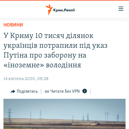
Доступність
посилання
Перейти
НОВИНИ
до
НОВИНИ
У Криму 10 тисяч ділянок
основного
ВОДА.КРИМ
матеріалу
українців потрапили під указ
ВІДЕО ТА ФОТО
Перейти
Путіна про заборону на
до
ПОЛІТИКА
«іноземне» володіння
основної
БЛОГИ
навігації
14 квітень 2020, 08:28
Перейти
ПОГЛЯД
до
Поділитись
Читати без VPN
ІНТЕРВ'Ю
пошуку
ВСЕ ЗА ДЕНЬ
СПЕЦПРОЕКТИ
ЯК ОБІЙТИ БЛОКУВАННЯ
ДЕПОРТАЦІЯ