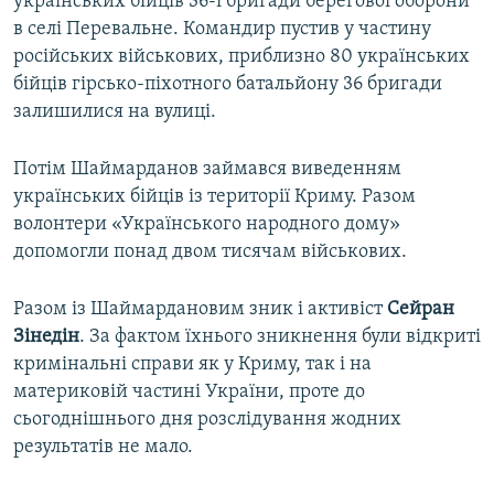
українських бійців 36-ї бригади берегової оборони
в селі Перевальне. Командир пустив у частину
російських військових, приблизно 80 українських
бійців гірсько-піхотного батальйону 36 бригади
залишилися на вулиці.
Потім Шаймарданов займався виведенням
українських бійців із території Криму. Разом
волонтери «Українського народного дому»
допомогли понад двом тисячам військових.
Разом із Шаймардановим зник і активіст
Сейран
Зінедін
. За фактом їхнього зникнення були відкриті
кримінальні справи як у Криму, так і на
материковій частині України, проте до
сьогоднішнього дня розслідування жодних
результатів не мало.