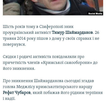
ВІДЕОУРОКИ «ELIFBE»
Русский
СВІДЧЕННЯ ОКУПАЦІЇ
Qırımtatar
УКРАЇНСЬКА ПРОБЛЕМА КРИМУ
Шість років тому в Сімферополі зник
ДОЛУЧАЙСЯ!
ІНФОГРАФІКА
проукраїнський активіст
Тимур Шаймарданов
. 26
травня 2014 року пішов з дому у своїх справах і не
повернувся.
Усі сайти RFE/RL
Свідки і родичі активіста повідомляли про
причетність членів «Кримської самооборони» до
його зникнення.
Про зникнення Шаймарданова сьогодні згадав
голова Меджлісу кримськотатарського народу
Рефат Чубаров
, який побажав його рідним терпіння
і надії.