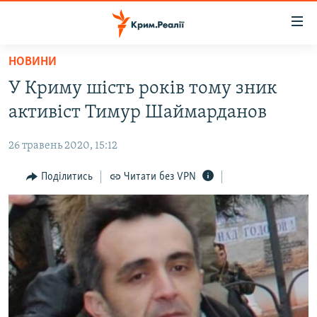
Доступність
посилання
Перейти
НОВИНИ
до
НОВИНИ
У Криму шість років тому зник
основного
ВОДА.КРИМ
матеріалу
активіст Тимур Шаймарданов
ВІДЕО ТА ФОТО
Перейти
до
26 травень 2020, 15:12
ПОЛІТИКА
основної
БЛОГИ
Поділитись
Читати без VPN
навігації
Перейти
ПОГЛЯД
до
ІНТЕРВ'Ю
пошуку
ВСЕ ЗА ДЕНЬ
СПЕЦПРОЕКТИ
ЯК ОБІЙТИ БЛОКУВАННЯ
ДЕПОРТАЦІЯ