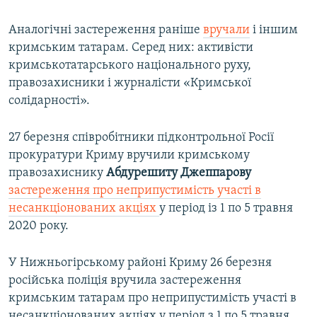
Аналогічні застереження раніше
вручали
і іншим
кримським татарам. Серед них: активісти
кримськотатарського національного руху,
правозахисники і журналісти «Кримської
солідарності».
27 березня співробітники підконтрольної Росії
прокуратури Криму вручили кримському
правозахиснику
Абдурешиту Джеппарову
застереження про неприпустимість участі в
несанкціонованих акціях
у період із 1 по 5 травня
2020 року.
У Нижньогірському районі Криму 26 березня
російська поліція вручила застереження
кримським татарам про неприпустимість участі в
несанкціонованих акціях у період з 1 по 5 травня