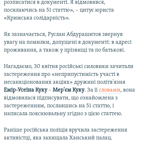
розписатися в документі. Я відмовився,
посилаючись на 51 статтю», – цитує юриста
«Кримська солідарність».
Як зазначається, Руслан Абдурашитов звернув
увагу на помилки, допущені в документі: в адресі
проживання, а також у прізвищі та по батькові.
Нагадаємо, 30 квітня російські силовики зачитали
застереження про «неприпустимість участі в
несанкціонованих акціях» дружині політв'язня
Емір-Усеїна Куку
–
Мер'єм Куку
. За її
словами
, вона
відмовилася підписувати, що ознайомлена з
застереженням, пославшись на 51 статтю, і
написала пояснювальну згідно з цією статтею.
Раніше російська поліція вручила застереження
активістці, яка захищала Ханський палац.