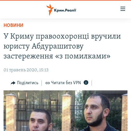
Доступність
посилання
Перейти
НОВИНИ
до
НОВИНИ
У Криму правоохоронці вручили
основного
ВОДА.КРИМ
матеріалу
юристу Абдурашитову
ВІДЕО ТА ФОТО
Перейти
застереження «з помилками»
до
ПОЛІТИКА
основної
01 травень 2020, 15:13
БЛОГИ
навігації
Перейти
Поділитись
Читати без VPN
ПОГЛЯД
до
ІНТЕРВ'Ю
пошуку
ВСЕ ЗА ДЕНЬ
СПЕЦПРОЕКТИ
ЯК ОБІЙТИ БЛОКУВАННЯ
ДЕПОРТАЦІЯ