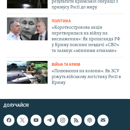
результати кримської операції з
примусу Росії до миру
ПОЛІТИКА
«Короткострокова акція
перетворилася на війну на
виснаження»: Як пропаганда РФ
у Криму пояснює невдачі «СВО»
та залякує «мінними атаками»
ВІЙНА ТА КРИМ
«Полювання на колони». Як ЗСУ
ріжуть військову логістику Росії в
Криму
ДОЛУЧАЙСЯ!