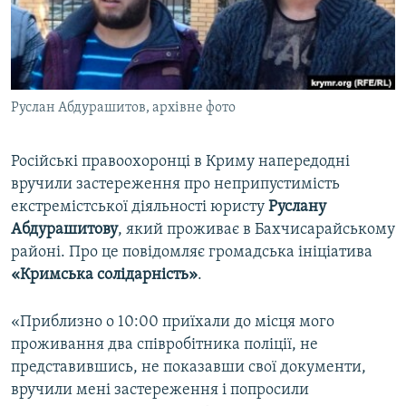
ВІДЕОУРОКИ «ELIFBE»
Русский
СВІДЧЕННЯ ОКУПАЦІЇ
Qırımtatar
УКРАЇНСЬКА ПРОБЛЕМА КРИМУ
Руслан Абдурашитов, архівне фото
ДОЛУЧАЙСЯ!
ІНФОГРАФІКА
Російські правоохоронці в Криму напередодні
вручили застереження про неприпустимість
Усі сайти RFE/RL
екстремістської діяльності юристу
Руслану
Абдурашитову
, який проживає в Бахчисарайському
районі. Про це повідомляє громадська ініціатива
«Кримська солідарність»
.
«Приблизно о 10:00 приїхали до місця мого
проживання два співробітника поліції, не
представившись, не показавши свої документи,
вручили мені застереження і попросили