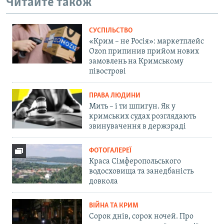
Читайте також
СУСПІЛЬСТВО
«Крим – не Росія»: маркетплейс
Ozon припинив прийом нових
замовлень на Кримському
півострові
ПРАВА ЛЮДИНИ
Мить – і ти шпигун. Як у
кримських судах розглядають
звинувачення в держзраді
ФОТОГАЛЕРЕЇ
Краса Сімферопольського
водосховища та занедбаність
довкола
ВІЙНА ТА КРИМ
Сорок днів, сорок ночей. Про