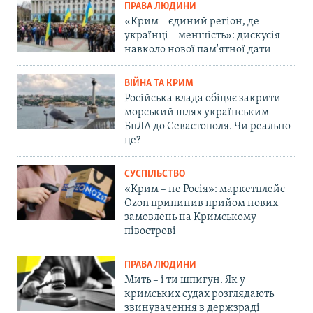
ПРАВА ЛЮДИНИ
«Крим – єдиний регіон, де
українці – меншість»: дискусія
навколо нової пам'ятної дати
ВІЙНА ТА КРИМ
Російська влада обіцяє закрити
морський шлях українським
БпЛА до Севастополя. Чи реально
це?
СУСПІЛЬСТВО
«Крим – не Росія»: маркетплейс
Ozon припинив прийом нових
замовлень на Кримському
півострові
ПРАВА ЛЮДИНИ
Мить – і ти шпигун. Як у
кримських судах розглядають
звинувачення в держзраді