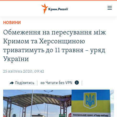
Доступність
посилання
Перейти
НОВИНИ
до
НОВИНИ
Обмеження на пересування між
основного
ВОДА.КРИМ
матеріалу
Кримом та Херсонщиною
ВІДЕО ТА ФОТО
Перейти
триватимуть до 11 травня – уряд
до
ПОЛІТИКА
України
основної
БЛОГИ
навігації
25 квітень 2020, 09:42
Перейти
ПОГЛЯД
до
Поділитись
Читати без VPN
ІНТЕРВ'Ю
пошуку
ВСЕ ЗА ДЕНЬ
СПЕЦПРОЕКТИ
ЯК ОБІЙТИ БЛОКУВАННЯ
ДЕПОРТАЦІЯ