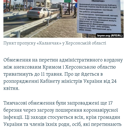
ВІДЕОУРОКИ «ELIFBE»
Русский
СВІДЧЕННЯ ОКУПАЦІЇ
Qırımtatar
УКРАЇНСЬКА ПРОБЛЕМА КРИМУ
ДОЛУЧАЙСЯ!
ІНФОГРАФІКА
Пункт пропуску «Каланчак» у Херсонській області
Обмеження на перетин адміністративного кордону
Усі сайти RFE/RL
між анексоваим Кримом і Херсонською областю
триватимуть до 11 травня. Про це йдеться в
розпорядженні Кабінету міністрів України від 24
квітня.
Тимчасові обмеження були запроваджені ще 17
березня через загрозу поширення коронавірусної
інфекції. Ці заходи стосуються всіх, крім громадян
України та членів їхніх родн, осіб, які перетинають