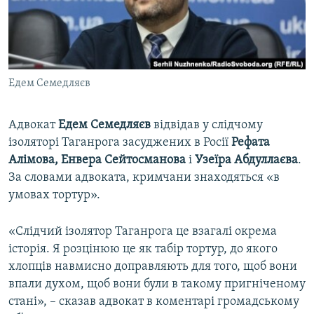
ВІДЕОУРОКИ «ELIFBE»
Русский
СВІДЧЕННЯ ОКУПАЦІЇ
Qırımtatar
УКРАЇНСЬКА ПРОБЛЕМА КРИМУ
Едем Семедляєв
ДОЛУЧАЙСЯ!
ІНФОГРАФІКА
Адвокат
Едем Семедляєв
відвідав у слідчому
ізоляторі Таганрога засуджених в Росії
Рефата
Усі сайти RFE/RL
Алімова, Енвера Сейтосманова
і
Узеїра Абдуллаєва
.
За словами адвоката, кримчани знаходяться «в
умовах тортур».
«Слідчий ізолятор Таганрога це взагалі окрема
історія. Я розцінюю це як табір тортур, до якого
хлопців навмисно доправляють для того, щоб вони
впали духом, щоб вони були в такому пригніченому
стані», – сказав адвокат в коментарі громадському