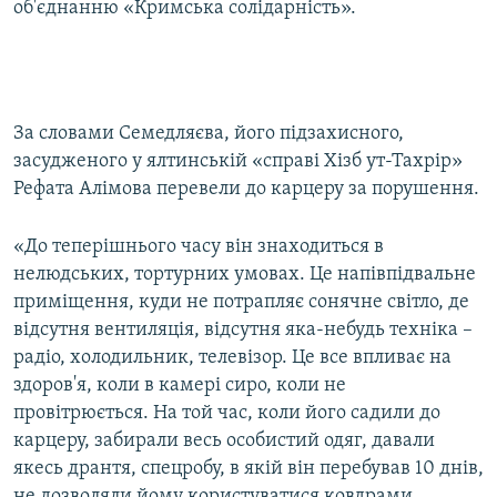
об'єднанню «Кримська солідарність».
За словами Семедляєва, його підзахисного,
засудженого у ялтинській «справі Хізб ут-Тахрір»
Рефата Алімова перевели до карцеру за порушення.
«До теперішнього часу він знаходиться в
нелюдських, тортурних умовах. Це напівпідвальне
приміщення, куди не потрапляє сонячне світло, де
відсутня вентиляція, відсутня яка-небудь техніка –
радіо, холодильник, телевізор. Це все впливає на
здоров'я, коли в камері сиро, коли не
провітрюється. На той час, коли його садили до
карцеру, забирали весь особистий одяг, давали
якесь дрантя, спецробу, в якій він перебував 10 днів,
не дозволяли йому користуватися ковдрами,