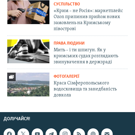
СУСПІЛЬСТВО
«Крим – не Росія»: маркетплейс
Ozon припинив прийом нових
замовлень на Кримському
півострові
ПРАВА ЛЮДИНИ
Мить – і ти шпигун. Як у
кримських судах розглядають
звинувачення в держзраді
ФОТОГАЛЕРЕЇ
Краса Сімферопольського
водосховища та занедбаність
довкола
ДОЛУЧАЙСЯ!