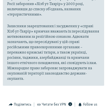
Росії заборонив «Хізб ут-Тахрір» у 2003 році,
включивши до списку об'єднань, названих
«терористичними».
Захисники заарештованих і засуджених у «справі
Хізб ут-Тахрір» кримчан вважають їх переслідування
мотивованим за релігійною ознакою. Адвокати
зазначають, що переслідувані у цій справі
російськими правоохоронними органами –
переважно кримські татари, а також українці,
росіяни, таджики, азербайджанці та кримчани
іншого етнічного походження, які сповідують іслам.
Міжнародне право забороняє запроваджувати на
окупованій території законодавство держави-
окупанта.
Поділитись
Читати без VPN
Follow us