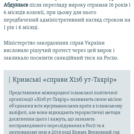
Абдуллаєв
після перегляду вироку отримав 16 років і
6 місяців колонії, при цьому для нього
передбачений адміністративний нагляд строком на
1 рік і 4 місяці.
Міністерство закордонних справ України
висловило рішучий протест через цей вирок і
закликало посилити санкційний тиск на Росію.
Кримські «справи Хізб ут-Тахрір»
Представники міжнародної ісламської політичної
організації «Хізб ут-Тахрір» називають своєю місією
об'єднання всіх мусульманських країн в ісламському
халіфаті, але вони відкидають терористичні методи
досягнення цього і кажуть, що зазнають
несправедливого переслідування в Росії та в
окупованому нею в 2014 році Криму. Верховний суд