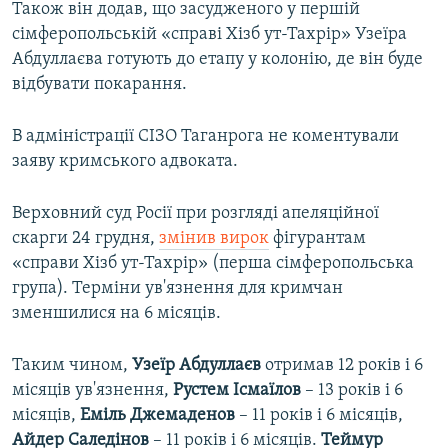
Також він додав, що засудженого у першій
сімферопольській «справі Хізб ут-Тахрір» Узеїра
Абдуллаєва готують до етапу у колонію, де він буде
відбувати покарання.
В адміністрації СІЗО Таганрога не коментували
заяву кримського адвоката.
Верховний суд Росії при розгляді апеляційної
скарги 24 грудня,
змінив вирок
фігурантам
«справи Хізб ут-Тахрір» (перша сімферопольська
група). Терміни ув'язнення для кримчан
зменшилися на 6 місяців.
Таким чином,
Узеїр Абдуллаєв
отримав 12 років і 6
місяців ув'язнення,
Рустем Ісмаїлов
– 13 років і 6
місяців,
Еміль Джемаденов
– 11 років і 6 місяців,
Айдер Саледінов
– 11 років і 6 місяців.
Теймур