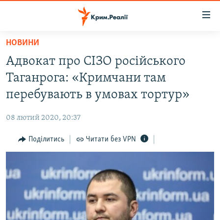
Доступність
посилання
Перейти
НОВИНИ
до
НОВИНИ
Адвокат про СІЗО російського
основного
ВОДА.КРИМ
матеріалу
Таганрога: «Кримчани там
ВІДЕО ТА ФОТО
Перейти
перебувають в умовах тортур»
до
ПОЛІТИКА
основної
08 лютий 2020, 20:37
БЛОГИ
навігації
Перейти
Поділитись
Читати без VPN
ПОГЛЯД
до
ІНТЕРВ'Ю
пошуку
ВСЕ ЗА ДЕНЬ
СПЕЦПРОЕКТИ
ЯК ОБІЙТИ БЛОКУВАННЯ
ДЕПОРТАЦІЯ