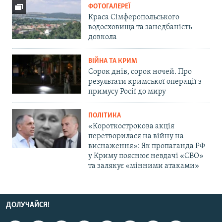
ФОТОГАЛЕРЕЇ
Краса Сімферопольського
водосховища та занедбаність
довкола
ВІЙНА ТА КРИМ
Сорок днів, сорок ночей. Про
результати кримської операції з
примусу Росії до миру
ПОЛІТИКА
«Короткострокова акція
перетворилася на війну на
виснаження»: Як пропаганда РФ
у Криму пояснює невдачі «СВО»
та залякує «мінними атаками»
ДОЛУЧАЙСЯ!