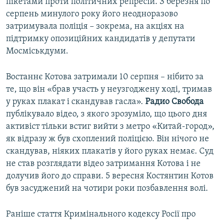
пікетами проти політичних репресій. З березня по
серпень минулого року його неодноразово
затримувала поліція – зокрема, на акціях на
підтримку опозиційних кандидатів у депутати
Мосміськдуми.
Востаннє Котова затримали 10 серпня – нібито за
те, що він «брав участь у неузгоджену ході, тримав
у руках плакат і скандував гасла».
Радио Свобода
публікувало відео, з якого зрозуміло, що цього дня
активіст тільки встиг вийти з метро «Китай-город»,
як відразу ж був схоплений поліцією. Він нічого не
скандував, ніяких плакатів у його руках немає. Суд
не став розглядати відео затримання Котова і не
долучив його до справи. 5 вересня Костянтин Котов
був засуджений на чотири роки позбавлення волі.
Раніше стаття Кримінального кодексу Росії про