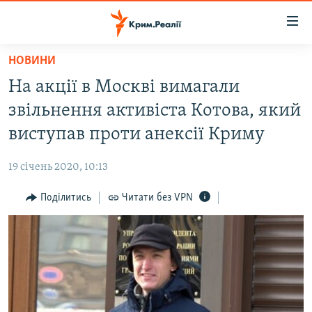
Доступність
посилання
Перейти
НОВИНИ
до
НОВИНИ
На акції в Москві вимагали
основного
ВОДА.КРИМ
матеріалу
звільнення активіста Котова, який
ВІДЕО ТА ФОТО
Перейти
виступав проти анексії Криму
до
ПОЛІТИКА
основної
19 січень 2020, 10:13
БЛОГИ
навігації
Перейти
Поділитись
Читати без VPN
ПОГЛЯД
до
ІНТЕРВ'Ю
пошуку
ВСЕ ЗА ДЕНЬ
СПЕЦПРОЕКТИ
ЯК ОБІЙТИ БЛОКУВАННЯ
ДЕПОРТАЦІЯ