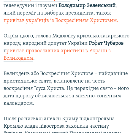
телеведучий і шоумен
Володимир
Зеленський
,
який переміг на виборах президента, також
привітав українців із Воскресінням Христовим.
Окрім цього, голова Меджлісу кримськотатарського
народу, народний депутат України
Рефат
Чубаров
п
ривітав православних християн в Україні з
Великоднем
.
Великдень або Воскресіння Христове – найдавніше
християнське свято, встановлене на честь
воскресіння Ісуса Христа. Це перехідне свято – його
дата щороку обчислюється за місячно-сонячним
календарем.
Після російської анексії Криму підконтрольна
Кремлю влада півострова захопила частину