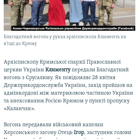
ВІДЕОУРОКИ «ELIFBE»
Русский
СВІДЧЕННЯ ОКУПАЦІЇ
Qırımtatar
УКРАЇНСЬКА ПРОБЛЕМА КРИМУ
Благодатний вогонь у руках архієпископа Климента на
ДОЛУЧАЙСЯ!
ІНФОГРАФІКА
в'їзді до Криму
Архієпископу Кримської єпархії Православної
Усі сайти RFE/RL
церкви України
Клименту
передали Благодатний
вогонь з Єрусалиму. Як повідомляє 28 квітня
Держприкордонслужба України, захід пройшов на
адмінкордоні між материковою частиною України
та анексованим Росією Кримом у пункті пропуску
«Каланчак».
Вогонь передавали військовий капелан
Херсонського загону Отець
Ігор
, заступник голови