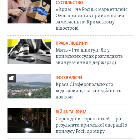
СУСПІЛЬСТВО
«Крим – не Росія»: маркетплейс
Ozon припинив прийом нових
замовлень на Кримському
півострові
ПРАВА ЛЮДИНИ
Мить – і ти шпигун. Як у
кримських судах розглядають
звинувачення в держзраді
ФОТОГАЛЕРЕЇ
Краса Сімферопольського
водосховища та занедбаність
довкола
ВІЙНА ТА КРИМ
Сорок днів, сорок ночей. Про
результати кримської операції з
примусу Росії до миру