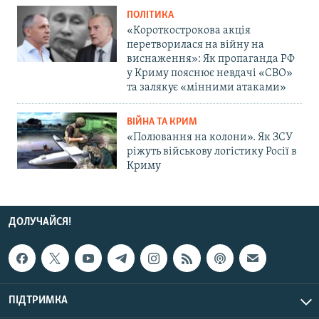
ПОЛІТИКА
«Короткострокова акція
перетворилася на війну на
виснаження»: Як пропаганда РФ
у Криму пояснює невдачі «СВО»
та залякує «мінними атаками»
ВІЙНА ТА КРИМ
«Полювання на колони». Як ЗСУ
ріжуть військову логістику Росії в
Криму
ДОЛУЧАЙСЯ!
ПІДТРИМКА