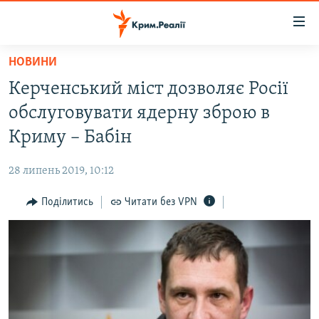
Доступність
посилання
Перейти
НОВИНИ
до
НОВИНИ
Керченський міст дозволяє Росії
основного
ВОДА.КРИМ
матеріалу
обслуговувати ядерну зброю в
ВІДЕО ТА ФОТО
Перейти
Криму – Бабін
до
ПОЛІТИКА
основної
28 липень 2019, 10:12
БЛОГИ
навігації
Перейти
Поділитись
Читати без VPN
ПОГЛЯД
до
ІНТЕРВ'Ю
пошуку
ВСЕ ЗА ДЕНЬ
СПЕЦПРОЕКТИ
ЯК ОБІЙТИ БЛОКУВАННЯ
ДЕПОРТАЦІЯ