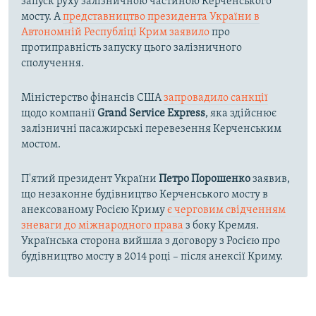
запуск руху залізничною частиною Керченського
мосту. А
представництво президента України в
Автономній Республіці Крим заявило
про
протиправність запуску цього залізничного
сполучення.
Міністерство фінансів США
запровадило санкції
щодо компанії
Grand Service Express
, яка здійснює
залізничні пасажирські перевезення Керченським
мостом.
П'ятий президент України
Петро Порошенко
заявив,
що незаконне будівництво Керченського мосту в
анексованому Росією Криму
є черговим свідченням
зневаги до міжнародного права
з боку Кремля.
Українська сторона вийшла з договору з Росією про
будівництво мосту в 2014 році – після анексії Криму.