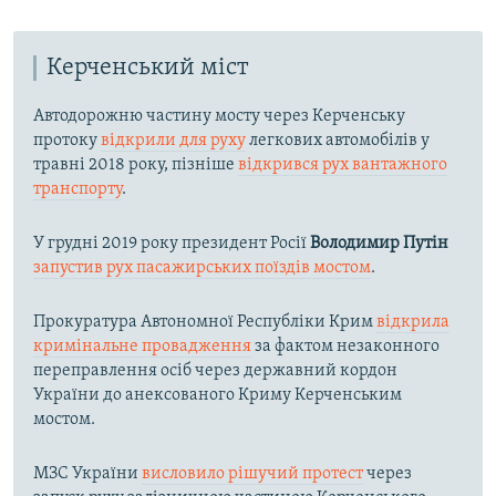
Керченський міст
Автодорожню частину мосту через Керченську
протоку
відкрили для руху
легкових автомобілів у
травні 2018 року, пізніше
відкрився рух вантажного
транспорту
.
У грудні 2019 року президент Росії
Володимир Путін
запустив рух пасажирських поїздів мостом
.
Прокуратура Автономної Республіки Крим
відкрила
кримінальне провадження
за фактом незаконного
переправлення осіб через державний кордон
України до анексованого Криму Керченським
мостом.
МЗС України
висловило рішучий протест
через