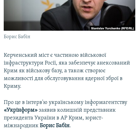
ВІДЕОУРОКИ «ELIFBE»
Русский
СВІДЧЕННЯ ОКУПАЦІЇ
Qırımtatar
УКРАЇНСЬКА ПРОБЛЕМА КРИМУ
Борис Бабін
ДОЛУЧАЙСЯ!
ІНФОГРАФІКА
Керченський міст є частиною військової
інфраструктури Росії, яка забезпечує анексований
Усі сайти RFE/RL
Крим як військову базу, а також створює
можливості для обслуговування ядерної зброї в
Криму.
Про це в інтерв'ю українському інформагентству
«Укрінформ»
заявив колишній представник
президента України в АР Крим, юрист-
міжнародник
Борис
Бабін
.