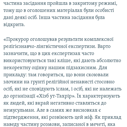
частина засідання пройшла в закритому режимі,
тому що в оголошених матеріалах були особисті
дані деякі осіб. Інша частина засідання була
відкрита.
«Прокурор оголошував результати комплексної
релігієзнавчо-лінгвістичної експертизи. Варто
зазначити, що в цих експертизах часто
використовуються такі кліше, які дають абсолютно
некоректну оцінку нашим підзахисним. Для
прикладу: там говориться, що вони скоювали
злочини на грунті релігійної ненависті стосовно
осіб, які не сповідують іслам, і осіб, які не належать
до організації «Хізб ут-Тахрір». Їх характеризують
як людей, які вкрай негативно ставляться до
немусульман. Але в самих же висновках є
підтвердження, які розвіюють цей міф. Як приклад
наведу частину розмови, записаної в мечеті, яка