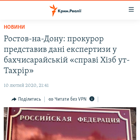
Доступність
посилання
Перейти
НОВИНИ
до
НОВИНИ
Ростов-на-Дону: прокурор
основного
ВОДА.КРИМ
матеріалу
представив дані експертизи у
ВІДЕО ТА ФОТО
Перейти
бахчисарайській «справі Хізб ут-
до
ПОЛІТИКА
Тахрір»
основної
БЛОГИ
навігації
10 лютий 2020, 21:41
Перейти
ПОГЛЯД
до
Поділитись
Читати без VPN
ІНТЕРВ'Ю
пошуку
ВСЕ ЗА ДЕНЬ
СПЕЦПРОЕКТИ
ЯК ОБІЙТИ БЛОКУВАННЯ
ДЕПОРТАЦІЯ