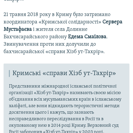
21 травня 2018 року в Криму було затримано
координатора «Кримської солідарності»
Сервера
Мустафаєва
і жителя села Долинне
Бахчисарайського району
Едема Смаїлова
.
Звинувачення проти них долучили до
бахчисарайської «справи Хізб ут-Тахрір».
Кримські «справи Хізб ут-Тахрір»
Представники міжнародної ісламської політичної
організації «Хізб ут-Тахрір» називають своєю місією
об'єднання всіх мусульманських країн в ісламському
халіфаті, але вони відкидають терористичні методи
досягнення цього і кажуть, що зазнають
несправедливого переслідування в Росії та в
окупованому нею в 2014 році Криму. Верховний суд
Росії заборонив «Хізб ут-Тахрір» у 2003 році,