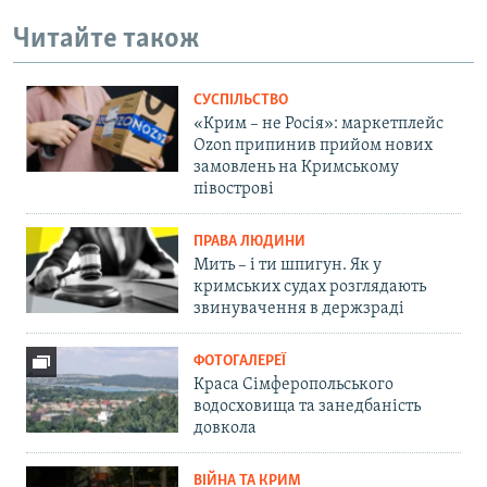
Читайте також
СУСПІЛЬСТВО
«Крим – не Росія»: маркетплейс
Ozon припинив прийом нових
замовлень на Кримському
півострові
ПРАВА ЛЮДИНИ
Мить – і ти шпигун. Як у
кримських судах розглядають
звинувачення в держзраді
ФОТОГАЛЕРЕЇ
Краса Сімферопольського
водосховища та занедбаність
довкола
ВІЙНА ТА КРИМ