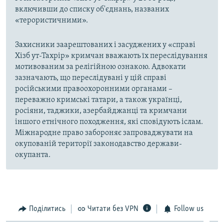
включивши до списку об'єднань, названих
«терористичними».
Захисники заарештованих і засуджених у «справі
Хізб ут-Тахрір» кримчан вважають їх переслідування
мотивованим за релігійною ознакою. Адвокати
зазначають, що переслідувані у цій справі
російськими правоохоронними органами –
переважно кримські татари, а також українці,
росіяни, таджики, азербайджанці та кримчани
іншого етнічного походження, які сповідують іслам.
Міжнародне право забороняє запроваджувати на
окупованій території законодавство держави-
окупанта.
Поділитись
Читати без VPN
Follow us