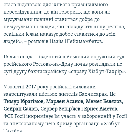
стала підставою для їхнього кримінального
переслідування: де він говорить, що вони як
мусульмани повинні ставиться добре до
немусульман і людей, які сповідують іншу релігію,
оскільки іслам наказує добре ставитися до всіх
людей», – розповів Назім Шейхмамбетов.
15 листопада Південний військовий окружний суд
російського Ростова-на-Дону почав розглядати по
суті другу бахчисарайську «справу Хізб ут-Тахрір».
У жовтні 2017 року російські силовики
заарештували шістьох жителів Бахчисарая. Це
Тимур Ібрагімов, Марлен Асанов, Мемет Бєлялов,
Сейран Салієв, Сервер Зекір'яєв
і
Ернес Аметов
.
ФСБ Росії інкримінує їм участь у забороненій у Росії
та анексованому нею Криму організації «Хізб ут-
Тахрір».