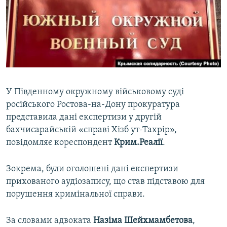
ВІДЕОУРОКИ «ELIFBE»
Русский
СВІДЧЕННЯ ОКУПАЦІЇ
Qırımtatar
УКРАЇНСЬКА ПРОБЛЕМА КРИМУ
ДОЛУЧАЙСЯ!
ІНФОГРАФІКА
У Південному окружному військовому суді
російського Ростова-на-Дону прокуратура
Усі сайти RFE/RL
представила дані експертизи у другій
бахчисарайській «справі Хізб ут-Тахрір»,
повідомляє кореспондент
Крим.Реалії
.
Зокрема, були оголошені дані експертизи
прихованого аудіозапису, що став підставою для
порушення кримінальної справи.
За словами адвоката
Назіма Шейхмамбетова
,