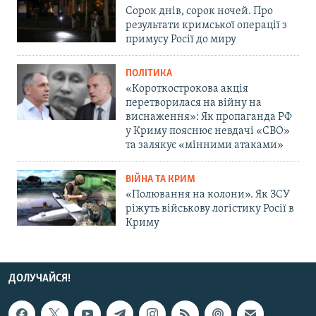
Сорок днів, сорок ночей. Про
результати кримської операції з
примусу Росії до миру
ПОЛІТИКА
«Короткострокова акція
перетворилася на війну на
виснаження»: Як пропаганда РФ
у Криму пояснює невдачі «СВО»
та залякує «мінними атаками»
ВІЙНА ТА КРИМ
«Полювання на колони». Як ЗСУ
ріжуть військову логістику Росії в
Криму
ДОЛУЧАЙСЯ!