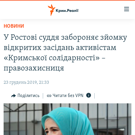
Доступність
посилання
Перейти
НОВИНИ
до
НОВИНИ
У Ростові суддя забороняє зйомку
основного
ВОДА.КРИМ
матеріалу
відкритих засідань активістам
ВІДЕО ТА ФОТО
Перейти
«Кримської солідарності» –
до
ПОЛІТИКА
правозахисниця
основної
БЛОГИ
навігації
23 грудень 2019, 21:33
Перейти
ПОГЛЯД
до
Поділитись
Читати без VPN
ІНТЕРВ'Ю
пошуку
ВСЕ ЗА ДЕНЬ
СПЕЦПРОЕКТИ
ЯК ОБІЙТИ БЛОКУВАННЯ
ДЕПОРТАЦІЯ