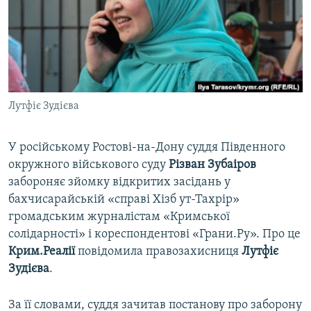
ВІДЕОУРОКИ «ELIFBE»
Русский
СВІДЧЕННЯ ОКУПАЦІЇ
Qırımtatar
УКРАЇНСЬКА ПРОБЛЕМА КРИМУ
ДОЛУЧАЙСЯ!
ІНФОГРАФІКА
Лутфіє Зудієва
У російському Ростові-на-Дону суддя Південного
Усі сайти RFE/RL
окружного військового суду
Різван Зубаіров
забороняє зйомку відкритих засідань у
бахчисарайській «справі Хізб ут-Тахрір»
громадським журналістам «Кримської
солідарності» і кореспондентові «Грани.Ру». Про це
Крим.Реалії
повідомила правозахисниця
Лутфіє
Зудієва
.
За її словами, суддя зачитав постанову про заборону