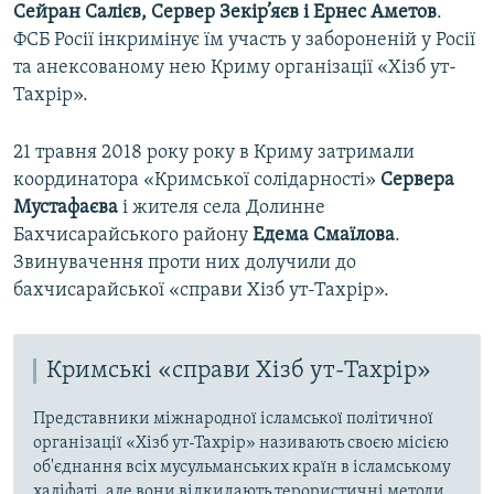
Сейран Салієв, Сервер Зекір’яєв і Ернес Аметов
.
ФСБ Росії інкримінує їм участь у забороненій у Росії
та анексованому нею Криму організації «Хізб ут-
Тахрір».
21 травня 2018 року року в Криму затримали
координатора «Кримської солідарності»
Сервера
Мустафаєва
і жителя села Долинне
Бахчисарайського району
Едема Смаїлова
.
Звинувачення проти них долучили до
бахчисарайської «справи Хізб ут-Тахрір».
Кримські «справи Хізб ут-Тахрір»
Представники міжнародної ісламської політичної
організації «Хізб ут-Тахрір» називають своєю місією
об'єднання всіх мусульманських країн в ісламському
халіфаті, але вони відкидають терористичні методи