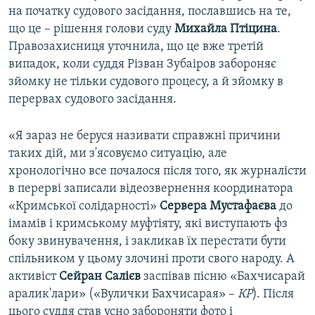
на початку судового засідання, пославшись на те,
що це – рішення голови суду
Михайла Птіцина
.
Правозахисниця уточнила, що це вже третій
випадок, коли суддя Різван Зубаіров забороняє
зйомку не тільки судового процесу, а й зйомку в
перервах судового засідання.
«Я зараз не беруся називати справжні причини
таких дій, ми з'ясовуємо ситуацію, але
хронологічно все почалося після того, як журналісти
в перерві записали відеозвернення координатора
«Кримської солідарності»
Сервера Мустафаєва
до
імамів і кримському муфтіяту, які виступають фз
боку звинувачення, і закликав їх перестати бути
спільником у цьому злочині проти свого народу. А
активіст
Сейран Салієв
заспівав пісню «Бахчисарай
аралик'лари» («Вулички Бахчисарая» –
КР
). Після
цього суддя став усно забороняти фото і