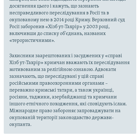
досягнення цього і кажуть, що зазнають
несправедливого переслідування в Росії та в
окупованому нею в 2014 році Криму. Верховний суд
Росії заборонив «Хізб ут-Тахрір» у 2003 році,
включивши до списку об'єднань, названих
«терористичними».
Захисники заарештованих і засуджених у «справі
Хізб ут-Тахрір» кримчан вважають їх переслідування
мотивованим за релігійною ознакою. Адвокати
зазначають, що переслідувані у цій справі
російськими правоохоронними органами –
переважно кримські татари, а також українці,
росіяни, таджики, азербайджанці та кримчани
іншого етнічного походження, які сповідують іслам.
Міжнародне право забороняє запроваджувати на
окупованій території законодавство держави-
окупанта.