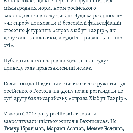
Вона вважає, що «це чергове порушення всіх
міжнародних норм, норм російського
законодавства в тому числі». Зудієва розцінює це
«як спробу приховати ті безсовісні фальсифікації
стосовно фігурантів «справ Хізб ут-Тахрір», які
допускають силовики, а судді закривають на них
очі».
Публічних коментарів представників суду з
приводу заяв правозахисниці немає.
15 листопада Південний військовий окружний суд
російського Ростова-на-Дону почав розглядати по
суті другу бахчисарайську «справа Хізб ут-Тахрір».
У жовтні 2017 року російські силовики
заарештували шістьох жителів Бахчисарая. Це
Тимур Ібрагімов, Марлен Асанов, Мемет Бєлялов,