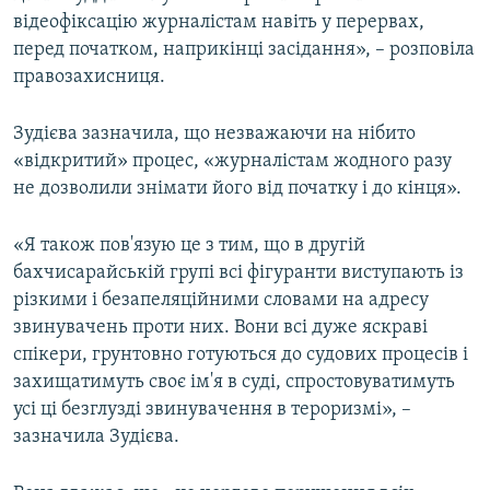
відеофіксацію журналістам навіть у перервах,
перед початком, наприкінці засідання», – розповіла
правозахисниця.
Зудієва зазначила, що незважаючи на нібито
«відкритий» процес, «журналістам жодного разу
не дозволили знімати його від початку і до кінця».
«Я також пов'язую це з тим, що в другій
бахчисарайській групі всі фігуранти виступають із
різкими і безапеляційними словами на адресу
звинувачень проти них. Вони всі дуже яскраві
спікери, грунтовно готуються до судових процесів і
захищатимуть своє ім'я в суді, спростовуватимуть
усі ці безглузді звинувачення в тероризмі», –
зазначила Зудієва.