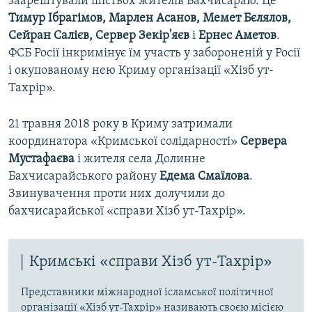
заарештували шістьох жителів Бахчисараю. Це
Тимур Ібрагімов, Марлен Асанов, Мемет Бєлялов,
Сейран Салієв, Сервер Зекір'яєв
і
Ернес Аметов
.
ФСБ Росії інкримінує їм участь у забороненій у Росії
і окупованому нею Криму організації «Хізб ут-
Тахрір».
21 травня 2018 року в Криму затримали
координатора «Кримської солідарності»
Сервера
Мустафаєва
і жителя села Долинне
Бахчисарайського району
Едема Смаїлова
.
Звинувачення проти них долучили до
бахчисарайської «справи Хізб ут-Тахрір».
Кримські «справи Хізб ут-Тахрір»
Представники міжнародної ісламської політичної
організації «Хізб ут-Тахрір» називають своєю місією