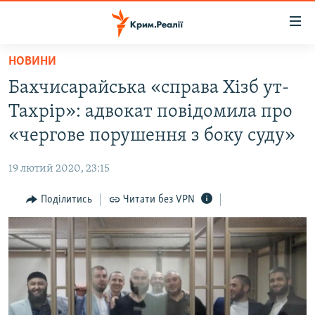
Доступність
посилання
Перейти
НОВИНИ
до
НОВИНИ
Бахчисарайська «справа Хізб ут-
основного
ВОДА.КРИМ
матеріалу
Тахрір»: адвокат повідомила про
ВІДЕО ТА ФОТО
Перейти
«чергове порушення з боку суду»
до
ПОЛІТИКА
основної
19 лютий 2020, 23:15
БЛОГИ
навігації
Перейти
Поділитись
Читати без VPN
ПОГЛЯД
до
ІНТЕРВ'Ю
пошуку
ВСЕ ЗА ДЕНЬ
СПЕЦПРОЕКТИ
ЯК ОБІЙТИ БЛОКУВАННЯ
ДЕПОРТАЦІЯ