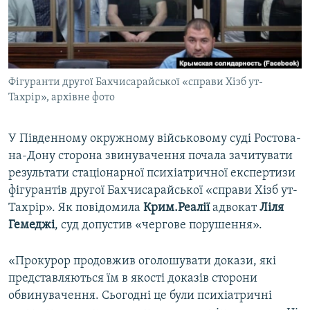
ВІДЕОУРОКИ «ELIFBE»
Русский
СВІДЧЕННЯ ОКУПАЦІЇ
Qırımtatar
УКРАЇНСЬКА ПРОБЛЕМА КРИМУ
Фігуранти другої Бахчисарайської «справи Хізб ут-
ДОЛУЧАЙСЯ!
ІНФОГРАФІКА
Тахрір», архівне фото
У Південному окружному військовому суді Ростова-
Усі сайти RFE/RL
на-Дону сторона звинувачення почала зачитувати
результати стаціонарної психіатричної експертизи
фігурантів другої Бахчисарайської «справи Хізб ут-
Тахрір». Як повідомила
Крим.Реалії
адвокат
Ліля
Гемеджі
, суд допустив «чергове порушення».
«Прокурор продовжив оголошувати докази, які
представляються їм в якості доказів сторони
обвинувачення. Сьогодні це були психіатричні