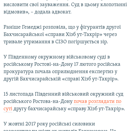
висловити свої зауваження. Суд в цьому клопотанні
відмовив», – додала адвокат.
Раніше Гемеджі розповіла, що у фігурантів другої
Бахчисарайської «справи Хізб ут-Тахрір» через
тривале утримання в СІЗО погіршується зір.
У Південному окружному військовому суді в
російському Ростові-на-Дону 17 лютого російська
прокуратура почала оприлюднення експертиз у
другій Бахчисарайській «справі Хізб ут-Тахрір».
15 листопада Південний військовий окружний суд
російського Ростова-на-Дону
почав розглядати по
суті
другу бахчисарайську «справу Хізб ут-Тахрір».
У жовтні 2017 року російські силовики