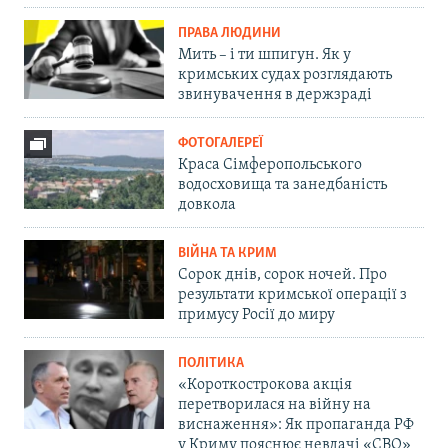
ПРАВА ЛЮДИНИ
Мить – і ти шпигун. Як у
кримських судах розглядають
звинувачення в держзраді
ФОТОГАЛЕРЕЇ
Краса Сімферопольського
водосховища та занедбаність
довкола
ВІЙНА ТА КРИМ
Сорок днів, сорок ночей. Про
результати кримської операції з
примусу Росії до миру
ПОЛІТИКА
«Короткострокова акція
перетворилася на війну на
виснаження»: Як пропаганда РФ
у Криму пояснює невдачі «СВО»