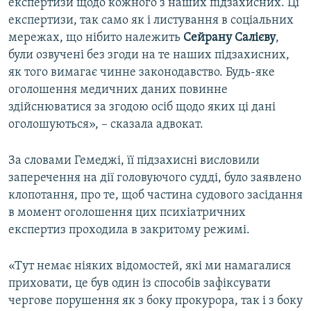
експертизи щодо кожного з наших підзахисних. Ці
експертизи, так само як і листування в соціальних
мережах, що нібито належить
Сейрану Салієву
,
були озвучені без згоди на те наших підзахисних,
як того вимагає чинне законодавство. Будь-яке
оголошення медичних даних повинне
здійснюватися за згодою осіб щодо яких ці дані
оголошуються», – сказала адвокат.
За словами Гемеджі, її підзахисні висловили
заперечення на дії головуючого судді, було заявлено
клопотання, про те, щоб частина судового засідання
в момент оголошення цих психіатричних
експертиз проходила в закритому режимі.
«Тут немає ніяких відомостей, які ми намагалися
приховати, це був один із способів зафіксувати
чергове порушення як з боку прокурора, так і з боку