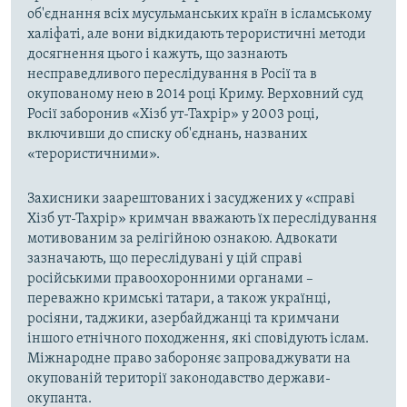
об'єднання всіх мусульманських країн в ісламському
халіфаті, але вони відкидають терористичні методи
досягнення цього і кажуть, що зазнають
несправедливого переслідування в Росії та в
окупованому нею в 2014 році Криму. Верховний суд
Росії заборонив «Хізб ут-Тахрір» у 2003 році,
включивши до списку об'єднань, названих
«терористичними».
Захисники заарештованих і засуджених у «справі
Хізб ут-Тахрір» кримчан вважають їх переслідування
мотивованим за релігійною ознакою. Адвокати
зазначають, що переслідувані у цій справі
російськими правоохоронними органами –
переважно кримські татари, а також українці,
росіяни, таджики, азербайджанці та кримчани
іншого етнічного походження, які сповідують іслам.
Міжнародне право забороняє запроваджувати на
окупованій території законодавство держави-
окупанта.