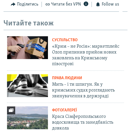
Поділитись
Читати без VPN
Follow us
Читайте також
СУСПІЛЬСТВО
«Крим – не Росія»: маркетплейс
Ozon припинив прийом нових
замовлень на Кримському
півострові
ПРАВА ЛЮДИНИ
Мить – і ти шпигун. Як у
кримських судах розглядають
звинувачення в держзраді
ФОТОГАЛЕРЕЇ
Краса Сімферопольського
водосховища та занедбаність
довкола