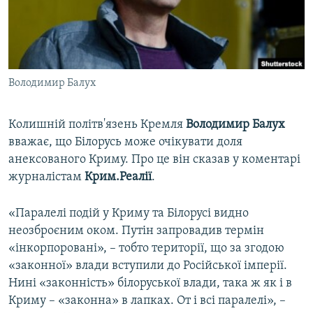
ВІДЕОУРОКИ «ELIFBE»
Русский
СВІДЧЕННЯ ОКУПАЦІЇ
Qırımtatar
УКРАЇНСЬКА ПРОБЛЕМА КРИМУ
Володимир Балух
ДОЛУЧАЙСЯ!
ІНФОГРАФІКА
Колишній політв'язень Кремля
Володимир Балух
вважає, що Білорусь може очікувати доля
Усі сайти RFE/RL
анексованого Криму. Про це він сказав у коментарі
журналістам
Крим.Реалії
.
«Паралелі подій у Криму та Білорусі видно
неозброєним оком. Путін запровадив термін
«інкорпоровані», – тобто території, що за згодою
«законної» влади вступили до Російської імперії.
Нині «законність» білоруської влади, така ж як і в
Криму – «законна» в лапках. От і всі паралелі», –