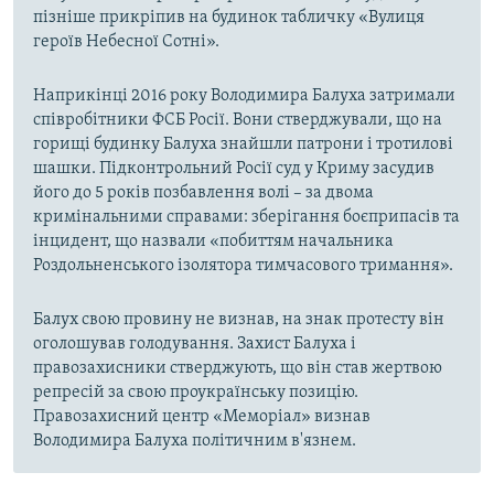
пізніше прикріпив на будинок табличку «Вулиця
героїв Небесної Сотні».
Наприкінці 2016 року Володимира Балуха затримали
співробітники ФСБ Росії. Вони стверджували, що на
горищі будинку Балуха знайшли патрони і тротилові
шашки. Підконтрольний Росії суд у Криму засудив
його до 5 років позбавлення волі – за двома
кримінальними справами: зберігання боєприпасів та
інцидент, що назвали «побиттям начальника
Роздольненського ізолятора тимчасового тримання».
Балух свою провину не визнав, на знак протесту він
оголошував голодування. Захист Балуха і
правозахисники стверджують, що він став жертвою
репресій за свою проукраїнську позицію.
Правозахисний центр «Меморіал» визнав
Володимира Балуха політичним в'язнем.