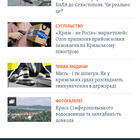
БпЛА до Севастополя. Чи реально
це?
СУСПІЛЬСТВО
«Крим – не Росія»: маркетплейс
Ozon припинив прийом нових
замовлень на Кримському
півострові
ПРАВА ЛЮДИНИ
Мить – і ти шпигун. Як у
кримських судах розглядають
звинувачення в держзраді
ФОТОГАЛЕРЕЇ
Краса Сімферопольського
водосховища та занедбаність
довкола