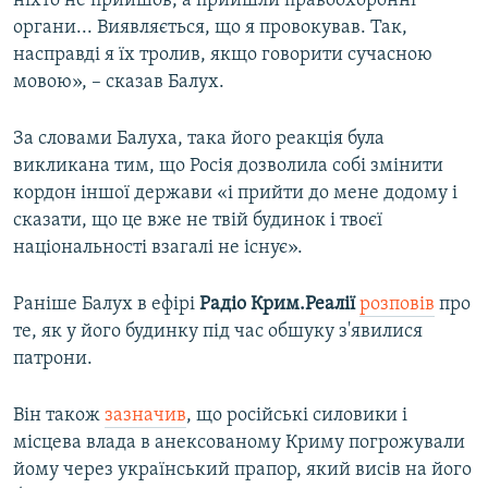
ніхто не прийшов, а прийшли правоохоронні
органи... Виявляється, що я провокував. Так,
насправді я їх тролив, якщо говорити сучасною
мовою», – сказав Балух.
За словами Балуха, така його реакція була
викликана тим, що Росія дозволила собі змінити
кордон іншої держави «і прийти до мене додому і
сказати, що це вже не твій будинок і твоєї
національності взагалі не існує».
Раніше Балух в ефірі
Радіо Крим.Реалії
розповів
про
те, як у його будинку під час обшуку з'явилися
патрони.
Він також
зазначив
, що російські силовики і
місцева влада в анексованому Криму погрожували
йому через український прапор, який висів на його