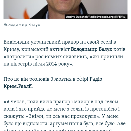
ВІДЕОУРОКИ «ELIFBE»
Русский
СВІДЧЕННЯ ОКУПАЦІЇ
Qırımtatar
Володимир Балух
УКРАЇНСЬКА ПРОБЛЕМА КРИМУ
ДОЛУЧАЙСЯ!
ІНФОГРАФІКА
Вивісивши український прапор на своїй оселі в
Криму, кримський активіст
Володимир Балух
хотів
«потролити» російських силовиків, «які прийшли
Усі сайти RFE/RL
на півострів після 2014 року».
Про це він розповів 3 жовтня в ефірі
Радіо
Крим.Реалії
.
«Я чекав, коли висів прапор і майорів над селом,
коли і хто прийде до мене з селян із претензією і
скажуть: «Зніми, ти ось нас провокуєш». У мене
було що відповісти: аргументація була, все було. Але