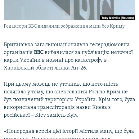
ВІДЕОУРОКИ «ELIFBE»
Русский
СВІДЧЕННЯ ОКУПАЦІЇ
Qırımtatar
Редактори BBC видалили зображення мапи без Криму
УКРАЇНСЬКА ПРОБЛЕМА КРИМУ
ДОЛУЧАЙСЯ!
ІНФОГРАФІКА
Британська загальнонаціональна телерадіомовна
організація
BBC
вибачилася за публікацію неточної
карти України в новині про катастрофу в
Усі сайти RFE/RL
Харківській області літака Ан-26.
При цьому мовець не уточнив, що неточність
полягала у тому, що анексований Росією Крим не
був позначений територією України. Крім того, була
використана транслітерація назви Києва з
російської – Kiev замість Kyiv.
«Попередня версія цієї історії містила мапу, що була