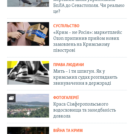
БпЛА до Севастополя. Чи реально
це?
СУСПІЛЬСТВО
«Крим – не Росія»: маркетплейс
Ozon припинив прийом нових
замовлень на Кримському
півострові
ПРАВА ЛЮДИНИ
Мить – і ти шпигун. Як у
кримських судах розглядають
звинувачення в держзраді
ФОТОГАЛЕРЕЇ
Краса Сімферопольського
водосховища та занедбаність
довкола
ВІЙНА ТА КРИМ