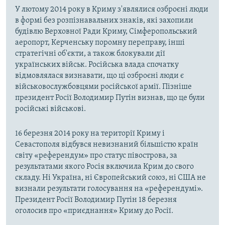
У лютому 2014 року в Криму з'являлися озброєні люди
в формі без розпізнавальних знаків, які захопили
будівлю Верховної Ради Криму, Сімферопольський
аеропорт, Керченську поромну переправу, інші
стратегічні об'єкти, а також блокували дії
українських військ. Російська влада спочатку
відмовлялася визнавати, що ці озброєні люди є
військовослужбовцями російської армії. Пізніше
президент Росії Володимир Путін визнав, що це були
російські військові.
16 березня 2014 року на території Криму і
Севастополя відбувся невизнаний більшістю країн
світу «референдум» про статус півострова, за
результатами якого Росія включила Крим до свого
складу. Ні Україна, ні Європейський союз, ні США не
визнали результати голосування на «референдумі».
Президент Росії Володимир Путін 18 березня
оголосив про «приєднання» Криму до Росії.