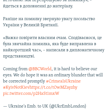
неточною. Ми перепрошуємо за помилку», –
йдеться в доповненні до матеріалу.
Раніше на помилку звернуло увагу посольство
України у Великій Британії.
«Важко повірити власним очам. Сподіваємося, це
була звичайна помилка, яка буде виправлена в
найкоротший час», – написали в дипломатичному
представництві.
Coming from
@BBCWorld
, it is hard to believe our
eyes. We do hope it was an ordinary blunder that will
be corrected promptly
#CrimeaIsUkraine
#KyivNotKiev
https://t.co/tOwMZayzhy
pic.twitter.com/p2HaSt1mxW
— Ukraine's Emb. to UK (@UkrEmbLondon)