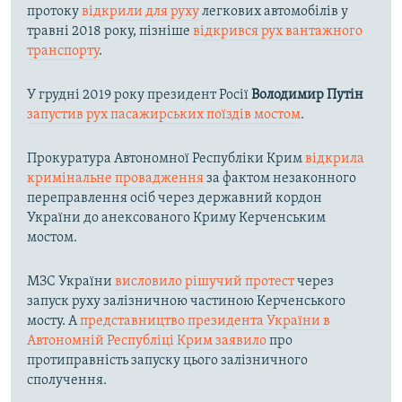
протоку
відкрили для руху
легкових автомобілів у
травні 2018 року, пізніше
відкрився рух вантажного
транспорту
.
У грудні 2019 року президент Росії
Володимир Путін
запустив рух пасажирських поїздів мостом
.
Прокуратура Автономної Республіки Крим
відкрила
кримінальне провадження
за фактом незаконного
переправлення осіб через державний кордон
України до анексованого Криму Керченським
мостом.
МЗС України
висловило рішучий протест
через
запуск руху залізничною частиною Керченського
мосту. А
представництво президента України в
Автономній Республіці Крим заявило
про
протиправність запуску цього залізничного
сполучення.