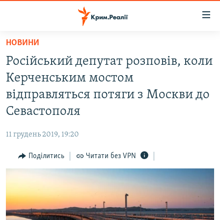
Доступність
посилання
Перейти
НОВИНИ
до
НОВИНИ
Російський депутат розповів, коли
основного
ВОДА.КРИМ
матеріалу
Керченським мостом
ВІДЕО ТА ФОТО
Перейти
відправляться потяги з Москви до
до
ПОЛІТИКА
Севастополя
основної
БЛОГИ
навігації
11 грудень 2019, 19:20
Перейти
ПОГЛЯД
до
Поділитись
Читати без VPN
ІНТЕРВ'Ю
пошуку
ВСЕ ЗА ДЕНЬ
СПЕЦПРОЕКТИ
ЯК ОБІЙТИ БЛОКУВАННЯ
ДЕПОРТАЦІЯ