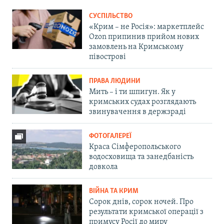
СУСПІЛЬСТВО
«Крим – не Росія»: маркетплейс
Ozon припинив прийом нових
замовлень на Кримському
півострові
ПРАВА ЛЮДИНИ
Мить – і ти шпигун. Як у
кримських судах розглядають
звинувачення в держзраді
ФОТОГАЛЕРЕЇ
Краса Сімферопольського
водосховища та занедбаність
довкола
ВІЙНА ТА КРИМ
Сорок днів, сорок ночей. Про
результати кримської операції з
примусу Росії до миру