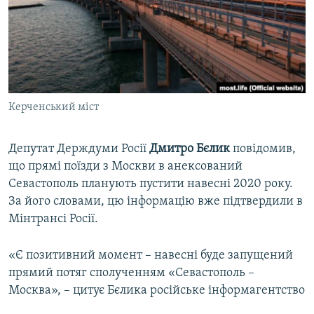
ВІДЕОУРОКИ «ELIFBE»
Русский
СВІДЧЕННЯ ОКУПАЦІЇ
Qırımtatar
УКРАЇНСЬКА ПРОБЛЕМА КРИМУ
ДОЛУЧАЙСЯ!
ІНФОГРАФІКА
Керченський міст
Депутат Держдуми Росії
Дмитро Бєлик
повідомив,
Усі сайти RFE/RL
що прямі поїзди з Москви в анексований
Севастополь планують пустити навесні 2020 року.
За його словами, цю інформацію вже підтвердили в
Мінтрансі Росії.
«Є позитивний момент – навесні буде запущений
прямий потяг сполученням «Севастополь –
Москва», – цитує Бєлика російське інформагентство