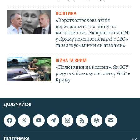
ПОЛІТИКА
«Короткострокова акція
перетворилася на війну на
виснаження»: Як пропаганда РФ
у Криму пояснює невдачі «СВО»
та залякує «мінними атаками»
ВІЙНА ТА КРИМ
«Полювання на колони». Як ЗСУ
ріжуть військову логістику Росії в
Криму
ДОЛУЧАЙСЯ!
ПІДТРИМКА