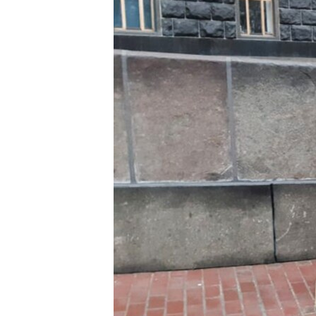
ВІДЕОУРОКИ «ELIFBE»
СВІДЧЕННЯ ОКУПАЦІЇ
УКРАЇНСЬКА ПРОБЛЕМА КРИМУ
ІНФОГРАФІКА