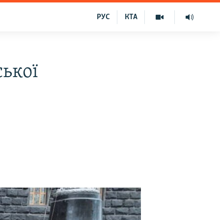
РУС
КТА
ської