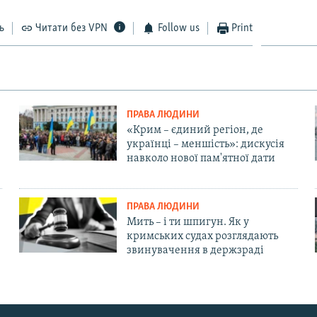
ь
Читати без VPN
Follow us
Print
ПРАВА ЛЮДИНИ
«Крим – єдиний регіон, де
українці – меншість»: дискусія
навколо нової пам'ятної дати
ПРАВА ЛЮДИНИ
Мить – і ти шпигун. Як у
кримських судах розглядають
звинувачення в держзраді