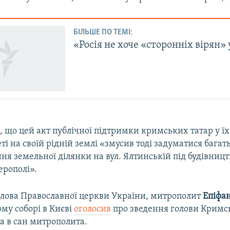
БІЛЬШЕ ПО ТЕМІ:
«Росія не хоче «сторонніх вірян»
, що цей акт публічної підтримки кримських татар у ї
ті на своїй рідній землі «змусив тоді задуматися багать
ня земельної ділянки на вул. Ялтинській під будівницт
ерополі».
олова Православної церкви України, митрополит
Епіфа
му соборі в Києві
оголосив
про зведення голови Кримсь
 в сан митрополита.