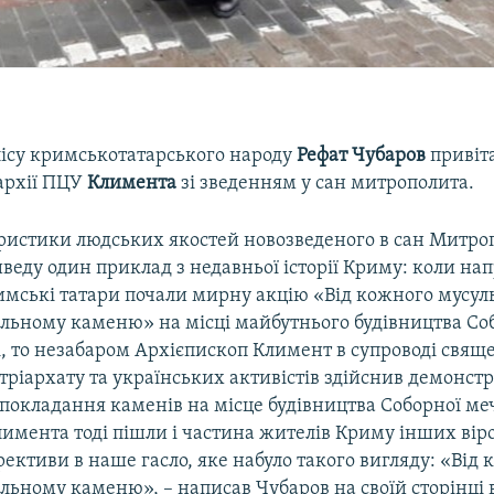
ісу кримськотатарського народу
Рефат Чубаров
привіта
архії ПЦУ
Климента
зі зведенням у сан митрополита.
ристики людських якостей новозведеного в сан Митро
еду один приклад з недавньої історії Криму: коли нап
имські татари почали мирну акцію «Від кожного мусул
ельному каменю» на місці майбутнього будівництва Соб
і, то незабаром Архієпископ Климент в супроводі свя
тріархату та українських активістів здійснив демонст
покладання каменів на місце будівництва Соборної меч
имента тоді пішли і частина жителів Криму інших віро
ективи в наше гасло, яке набуло такого вигляду: «Від 
льному каменю», – написав Чубаров на своїй сторінці 