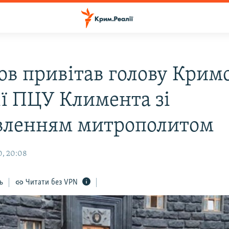
ов привітав голову Крим
ії ПЦУ Климента зі
вленням митрополитом
0, 20:08
ь
Читати без VPN