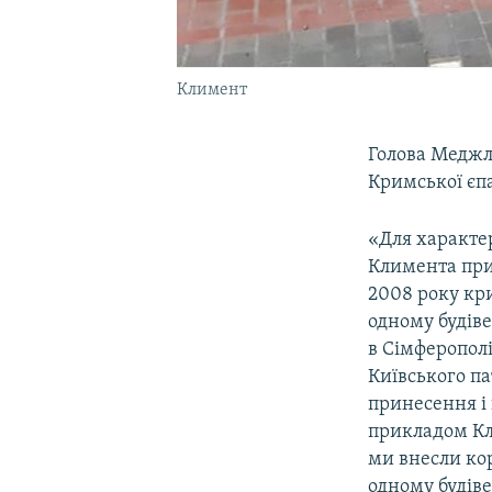
Климент
Голова Меджл
Кримської єп
«Для характе
Климента прив
2008 року кр
одному будів
в Сімферопол
Київського па
принесення і 
прикладом Кл
ми внесли кор
одному будіве