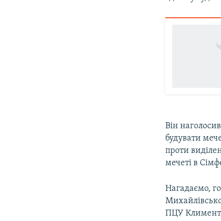
Він наголосив
будувати мече
проти виділен
мечеті в Сімф
Нагадаємо, г
Михайлівсько
ПЦУ Климента