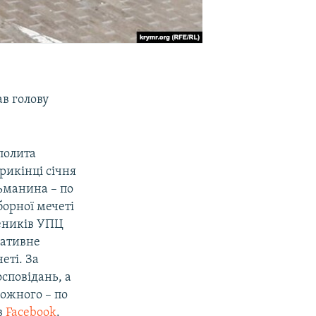
в голову
полита
рикінці січня
ьманина – по
орної мечеті
щеників УПЦ
ративне
еті. За
сповідань, а
кожного – по
в
Facebook
.