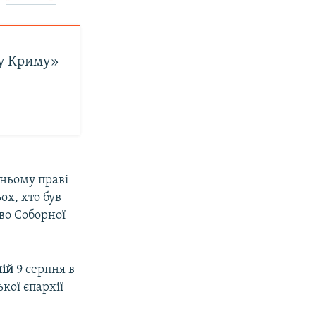
 у Криму»
хньому праві
ох, хто був
во Соборної
ній
9 серпня в
кої єпархії