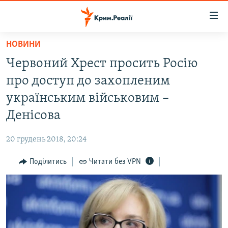
Доступність
посилання
Перейти
НОВИНИ
до
НОВИНИ
Червоний Хрест просить Росію
основного
ВОДА.КРИМ
матеріалу
про доступ до захопленим
ВІДЕО ТА ФОТО
Перейти
українським військовим –
до
ПОЛІТИКА
Денісова
основної
БЛОГИ
навігації
20 грудень 2018, 20:24
Перейти
ПОГЛЯД
до
Поділитись
Читати без VPN
ІНТЕРВ'Ю
пошуку
ВСЕ ЗА ДЕНЬ
СПЕЦПРОЕКТИ
ЯК ОБІЙТИ БЛОКУВАННЯ
ДЕПОРТАЦІЯ