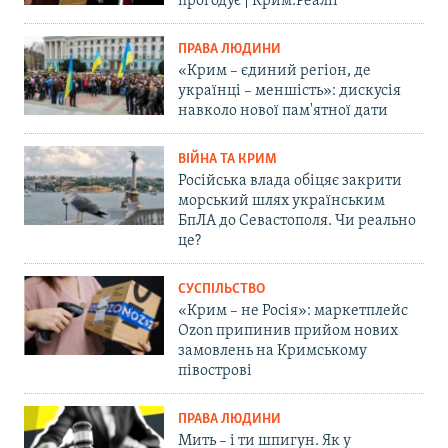
прогодує | Крим.Реалії
ПРАВА ЛЮДИНИ
«Крим – єдиний регіон, де
українці – меншість»: дискусія
навколо нової пам'ятної дати
ВІЙНА ТА КРИМ
Російська влада обіцяє закрити
морський шлях українським
БпЛА до Севастополя. Чи реально
це?
СУСПІЛЬСТВО
«Крим – не Росія»: маркетплейс
Ozon припинив прийом нових
замовлень на Кримському
півострові
ПРАВА ЛЮДИНИ
Мить – і ти шпигун. Як у