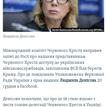
ВІДЕОУРОКИ «ELIFBE»
Русский
СВІДЧЕННЯ ОКУПАЦІЇ
Qırımtatar
УКРАЇНСЬКА ПРОБЛЕМА КРИМУ
ДОЛУЧАЙСЯ!
ІНФОГРАФІКА
Людмила Денісова
Міжнародний комітет Червоного Хреста направив
Усі сайти RFE/RL
запит до Росії про надання представникам
Червоного Хреста доступу до українських
військовослужбовців, захопленим ФСБ біля берегів
Криму. Про це повідомила Уповноважена Верховної
Ради України з прав людини
Людмила
Денісова
20
грудня в Facebook.
Денісова зазначила, що про це їй стало відомо з
листа голови делегації Червоного Хреста в Україні