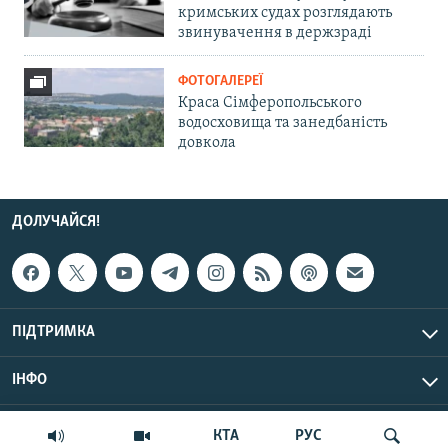
кримських судах розглядають
звинувачення в держзраді
ФОТОГАЛЕРЕЇ
Краса Сімферопольського
водосховища та занедбаність
довкола
ДОЛУЧАЙСЯ!
ПІДТРИМКА
ІНФО
© Крим.Реалії, 2026 | Усі права застережено.
КТА
РУС