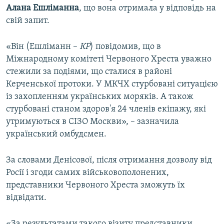
Алана
Ешліманна
, що вона отримала у відповідь на
свій запит.
«Він (Ешліманн –
КР
) повідомив, що в
Міжнародному комітеті Червоного Хреста уважно
стежили за подіями, що сталися в районі
Керченської протоки. У МКЧХ стурбовані ситуацією
із захопленням українських моряків. А також
стурбовані станом здоров'я 24 членів екіпажу, які
утримуються в СІЗО Москви», – зазначила
український омбудсмен.
За словами Денісової, після отримання дозволу від
Росії і згоди самих військовополонених,
представники Червоного Хреста зможуть їх
відвідати.
«За результатами такого візиту представники