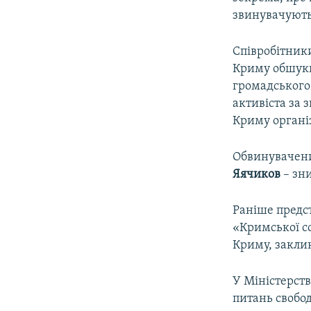
звинувачують
Співробітники
Криму обшуки 
громадського 
активіста за 
Криму організ
Обвинувачени
Яячиков
– зн
Раніше предс
«Кримської со
Криму, заклик
У Міністерств
питань свобо