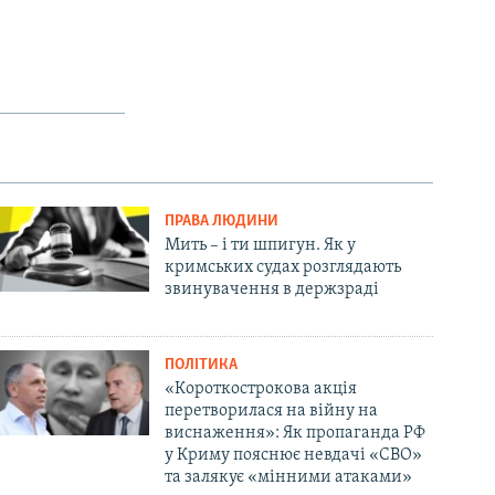
ПРАВА ЛЮДИНИ
Мить – і ти шпигун. Як у
кримських судах розглядають
звинувачення в держзраді
ПОЛІТИКА
«Короткострокова акція
перетворилася на війну на
виснаження»: Як пропаганда РФ
у Криму пояснює невдачі «СВО»
та залякує «мінними атаками»