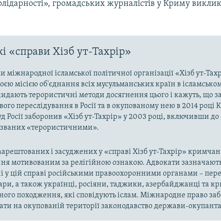
олідарності», громадських журналістів у Криму викли
і «справи Хізб ут-Тахрір»
 міжнародної ісламської політичної організації «Хізб ут-Тах
оєю місією об'єднання всіх мусульманських країн в ісламськом
кидають терористичні методи досягнення цього і кажуть, що з
ого переслідування в Росії та в окупованому нею в 2014 році 
д Росії заборонив «Хізб ут-Тахрір» у 2003 році, включивши до
названих «терористичними».
арештованих і засуджених у «справі Хізб ут-Тахрір» кримчан
ня мотивованим за релігійною ознакою. Адвокати зазначають
і у цій справі російськими правоохоронними органами – пер
ари, а також українці, росіяни, таджики, азербайджанці та 
ного походження, які сповідують іслам. Міжнародне право за
ти на окупованій території законодавство держави-окупанта