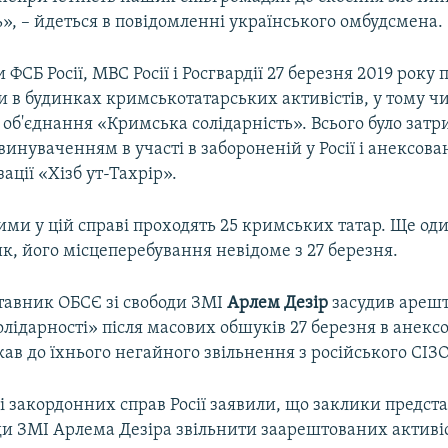
», – йдеться в повідомленні українського омбудсмена.
 ФСБ Росії, МВС Росії і Росгвардії 27 березня 2019 року 
в будинках кримськотатарських активістів, у тому чис
об'єднання «Кримська солідарність». Всього було зат
звинуваченням в участі в забороненій у Росії і анексов
ації «Хізб ут-Тахрір».
ми у цій справі проходять 25 кримських татар. Ще од
ик, його місцеперебування невідоме з 27 березня.
тавник ОБСЄ зі свободи ЗМІ
Арлем Дезір
засудив арешт
лідарності» після масових обшуків 27 березня в анек
ав до їхнього негайного звільнення з російського СІЗО
і закордонних справ Росії заявили, що заклики предст
ди ЗМІ Арлема Дезіра звільнити заарештованих активіс