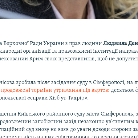
 Верховної Ради України з прав людини
Людмила Ден
народні організації та правозахисні інституції направ
анексований Крим своїх представників, щоб не допуст
нісова зробила після засідання суду в Сімферополі, на 
и продовжені терміни утримання під вартою
десятьом 
опольської «справи Хізб ут-Тахрір».
шення Київського районного суду міста Сімферополь, з
 продовжений запобіжний захід незаконно ув'язненим
упаційний суд знову не взяв до уваги доводи сторони за
 непричетність наших співгромадян до скоєння злочині