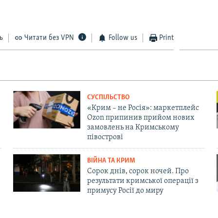
ь
Читати без VPN
Follow us
Print
СУСПІЛЬСТВО
«Крим – не Росія»: маркетплейс
Ozon припинив прийом нових
замовлень на Кримському
півострові
ВІЙНА ТА КРИМ
Сорок днів, сорок ночей. Про
результати кримської операції з
примусу Росії до миру