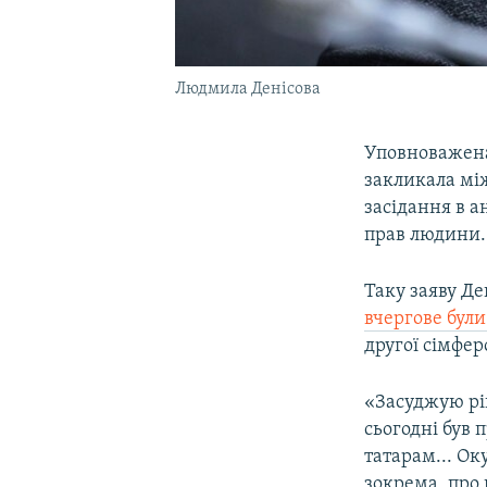
Людмила Денісова
Уповноважена
закликала між
засідання в 
прав людини.
Таку заяву Де
вчергове бул
другої сімфер
«Засуджую рі
сьогодні був
татарам... Ок
зокрема, про