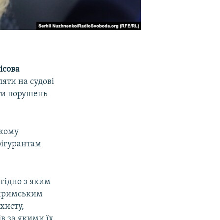
ісова
ляти на судові
ити порушень
якому
фігурантам
гідно з яким
 кримським
хисту,
в за якими їх