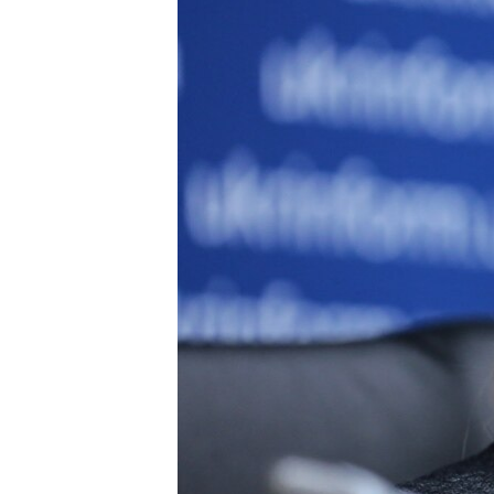
ВІДЕОУРОКИ «ELIFBE»
СВІДЧЕННЯ ОКУПАЦІЇ
УКРАЇНСЬКА ПРОБЛЕМА КРИМУ
ІНФОГРАФІКА