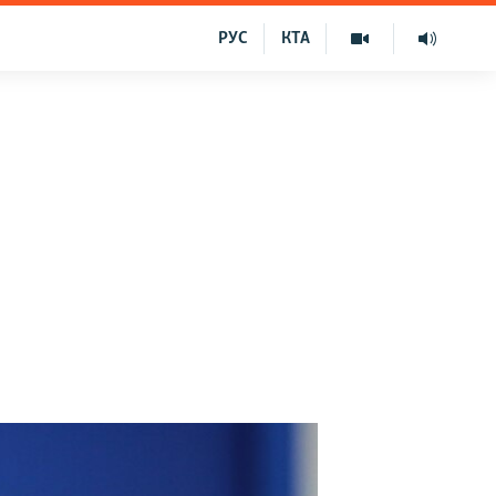
РУС
КТА