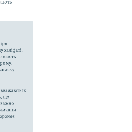
кають
рір»
у халіфаті,
азнають
Криму.
 списку
 вважають їх
, що
еважно
кримчани
бороняє
.