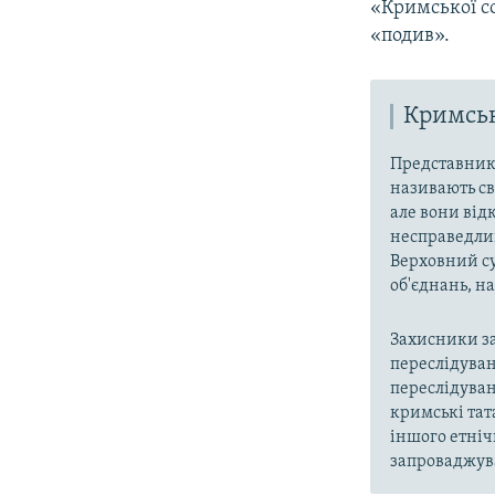
«Кримської с
«подив».
Кримськ
Представники
називають св
але вони від
несправедлив
Верховний су
об'єднань, 
Захисники за
переслідуван
переслідуван
кримські тат
іншого етніч
запроваджува