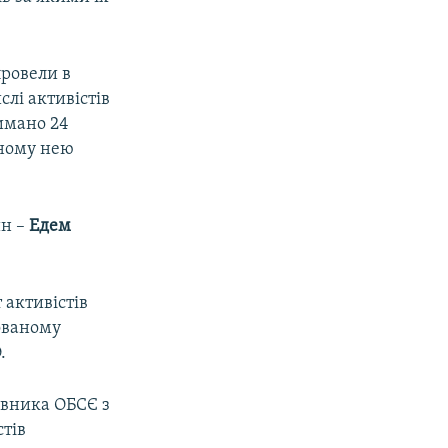
провели в
лі активістів
римано 24
аному нею
ин –
Едем
 активістів
сованому
.
авника ОБСЄ з
тів