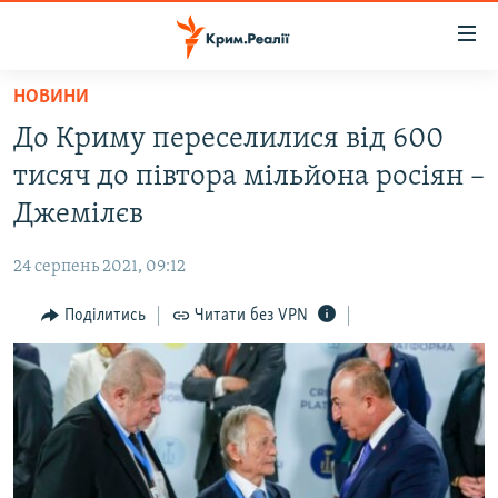
Доступність
посилання
Перейти
НОВИНИ
до
НОВИНИ
До Криму переселилися від 600
основного
ВОДА.КРИМ
матеріалу
тисяч до півтора мільйона росіян –
ВІДЕО ТА ФОТО
Перейти
Джемілєв
до
ПОЛІТИКА
основної
24 серпень 2021, 09:12
БЛОГИ
навігації
Перейти
Поділитись
Читати без VPN
ПОГЛЯД
до
ІНТЕРВ'Ю
пошуку
ВСЕ ЗА ДЕНЬ
СПЕЦПРОЕКТИ
ЯК ОБІЙТИ БЛОКУВАННЯ
ДЕПОРТАЦІЯ