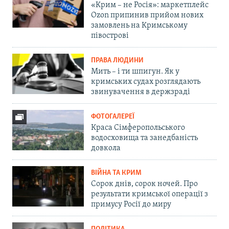
«Крим – не Росія»: маркетплейс
Ozon припинив прийом нових
замовлень на Кримському
півострові
ПРАВА ЛЮДИНИ
Мить – і ти шпигун. Як у
кримських судах розглядають
звинувачення в держзраді
ФОТОГАЛЕРЕЇ
Краса Сімферопольського
водосховища та занедбаність
довкола
ВІЙНА ТА КРИМ
Сорок днів, сорок ночей. Про
результати кримської операції з
примусу Росії до миру