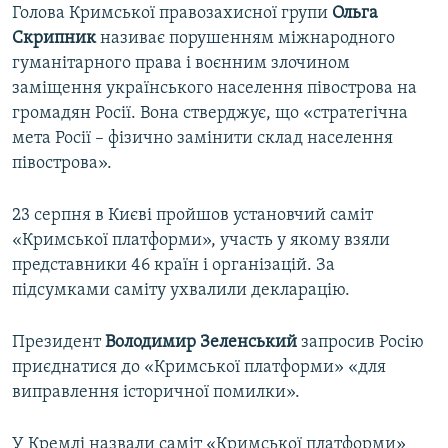
Голова Кримської правозахисної групи
Ольга
Скрипник
називає порушенням міжнародного
гуманітарного права і воєнним злочином
заміщення українського населення півострова на
громадян Росії. Вона стверджує, що «стратегічна
мета Росії – фізично замінити склад населення
півострова».
23 серпня в Києві пройшов установчий саміт
«Кримської платформи», участь у якому взяли
представники 46 країн і організацій. За
підсумками саміту ухвалили декларацію.
Президент
Володимир Зеленський
запросив Росію
приєднатися до «Кримської платформи» «для
виправлення історичної помилки».
У Кремлі назвали саміт «Кримської платформи»