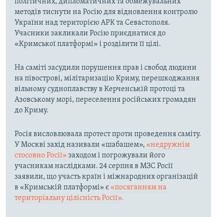
політичних, дипломатичних та обмежувальних
методів тиснути на Росію для відновлення контролю
України над територією АРК та Севастополя.
Учасники закликали Росію приєднатися до
«Кримської платформі» і розділити її цілі.
На саміті засудили порушення прав і свобод людини
на півострові, мілітаризацію Криму, перешкоджання
вільному судноплавству в Керченській протоці та
Азовському морі, переселення російських громадян
до Криму.
Росія висловлювала протест проти проведення саміту.
У Москві захід називали «шабашем»,
«недружнім
стосовно Росії»
заходом і погрожували його
учасникам наслідками. 24 серпня в МЗС Росії
заявили, що участь країн і міжнародних організацій
в «Кримській платформі» є
«посяганням на
територіальну цілісність Росії».