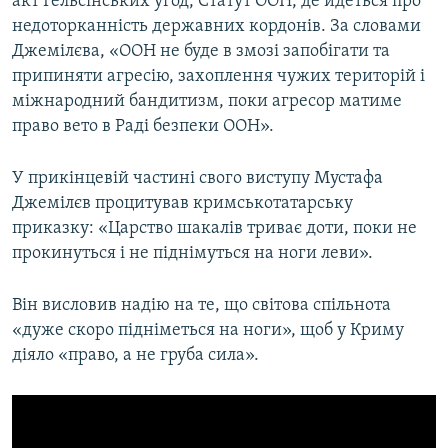
акт Гельсінських угод, Статут ООН, де йдеться про
недоторканність державних кордонів. За словами
Джемілєва, «ООН не буде в змозі запобігати та
припиняти агресію, захоплення чужих територій і
міжнародний бандитизм, поки агресор матиме
право вето в Раді безпеки ООН».
У прикінцевій частині свого виступу Мустафа
Джемілєв процитував кримськотатарську
приказку: «Царство шакалів триває доти, поки не
прокинуться і не піднімуться на ноги леви».
Він висловив надію на те, що світова спільнота
«дуже скоро підніметься на ноги», щоб у Криму
діяло «право, а не груба сила».