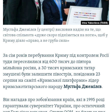
ВІДЕОУРОКИ «ELIFBE»
Русский
СВІДЧЕННЯ ОКУПАЦІЇ
Qırımtatar
УКРАЇНСЬКА ПРОБЛЕМА КРИМУ
Мустафа Джемілєв (у центрі) висловив надію на те, що
ДОЛУЧАЙСЯ!
ІНФОГРАФІКА
світова спільнота «дуже скоро підніметься на ноги», щоб у
Криму діяло «право, а не груба сила»
Усі сайти RFE/RL
За сім років перебування Криму під контролем Росії
туди переселилися від 600 тисяч до півтора
мільйона росіян, а 30 тисяч кримських татар
змушені були залишити півострів, повідомив 23
серпня на саміті «Кримської платформи» лідер
кримськотатарського народу
Мустафа Джемілєв
.
Він нагадав про зобов’язання країн, які в 1995 році
гарантували суверенітет України, про остаточний