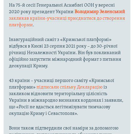
На 75-й сесії Генеральної Асамблеї ООН у вересні
2020 року президент України
Володимир Зеленський
закликав країни-учасниці приєднатися до створення
платформи
.
Інавгураційний саміт з «Кримської платформі»
відбувся в Києві 23 серпня 2021 року – до 30-річної
річниці Незалежності України. Він був покликаний
офіційно запустити міжнародний формат з питання
деокупації Криму.
43 країни – учасниці першого саміту «Кримської
платформи»
підписали спільну Декларацію
із
закликом відновити територіальну цілісність
України в міжнародно визнаних кордонах і заявили,
що «Росії не вдасться легітимізувати тимчасову
окупацію Криму і Севастополя».
Вони також підтвердили свої наміри за допомогою