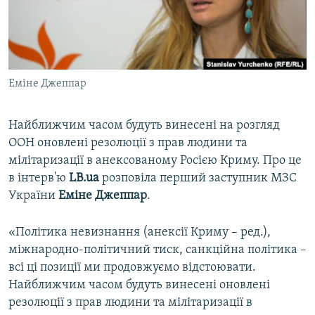
ВІДЕОУРОКИ «ELIFBE»
Русский
СВІДЧЕННЯ ОКУПАЦІЇ
Qırımtatar
УКРАЇНСЬКА ПРОБЛЕМА КРИМУ
Еміне Джеппар
ДОЛУЧАЙСЯ!
ІНФОГРАФІКА
Найближчим часом будуть винесені на розгляд
ООН оновлені резолюції з прав людини та
Усі сайти RFE/RL
мілітаризації в анексованому Росією Криму. Про це
в інтерв'ю
LB.ua
розповіла перший заступник МЗС
України
Еміне Джеппар
.
«Політика невизнання (анексії Криму – ред.),
міжнародно-політичний тиск, санкційна політика –
всі ці позиції ми продовжуємо відстоювати.
Найближчим часом будуть винесені оновлені
резолюції з прав людини та мілітаризації в