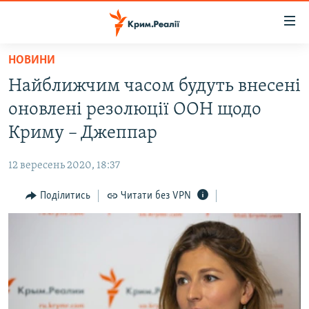
Доступність
посилання
Перейти
НОВИНИ
до
НОВИНИ
Найближчим часом будуть внесені
основного
ВОДА.КРИМ
матеріалу
оновлені резолюції ООН щодо
ВІДЕО ТА ФОТО
Перейти
Криму – Джеппар
до
ПОЛІТИКА
основної
12 вересень 2020, 18:37
БЛОГИ
навігації
Перейти
Поділитись
Читати без VPN
ПОГЛЯД
до
ІНТЕРВ'Ю
пошуку
ВСЕ ЗА ДЕНЬ
СПЕЦПРОЕКТИ
ЯК ОБІЙТИ БЛОКУВАННЯ
ДЕПОРТАЦІЯ