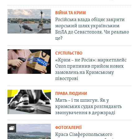
ВІЙНА ТА КРИМ
Російська влада обіцяє закрити
морський шлях українським
БпЛА до Севастополя. Чи реально
це?
СУСПІЛЬСТВО
«Крим – не Росія»: маркетплейс
Ozon припинив прийом нових
замовлень на Кримському
півострові
ПРАВА ЛЮДИНИ
Мить – і ти шпигун. Як у
кримських судах розглядають
звинувачення в держзраді
ФОТОГАЛЕРЕЇ
Краса Сімферопольського