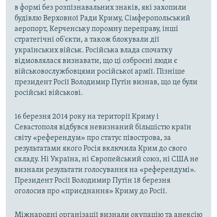
в формі без розпізнавальних знаків, які захопили
будівлю Верховної Ради Криму, Сімферопольський
аеропорт, Керченську поромну переправу, інші
стратегічні об'єкти, а також блокували дії
українських військ. Російська влада спочатку
відмовлялася визнавати, що ці озброєні люди є
військовослужбовцями російської армії. Пізніше
президент Росії Володимир Путін визнав, що це були
російські військові.
16 березня 2014 року на території Криму і
Севастополя відбувся невизнаний більшістю країн
світу «референдум» про статус півострова, за
результатами якого Росія включила Крим до свого
складу. Ні Україна, ні Європейський союз, ні США не
визнали результати голосування на «референдумі».
Президент Росії Володимир Путін 18 березня
оголосив про «приєднання» Криму до Росії.
Міжнародні організації визнали окупацію та анексію