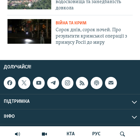
водосховища та занедбаність
довкола
ВІЙНА ТА КРИМ
Сорок днів, сорок ночей. Про
результати кримської операції з
примусу Росії до миру
ДОЛУЧАЙСЯ!
ПІДТРИМКА
ІНФО
© Крим.Реалії, 2026 | Усі права застережено.
КТА
РУС