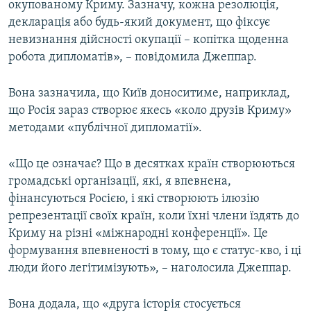
окупованому Криму. Зазначу, кожна резолюція,
декларація або будь-який документ, що фіксує
невизнання дійсності окупації – копітка щоденна
робота дипломатів», – повідомила Джеппар.
Вона зазначила, що Київ доноситиме, наприклад,
що Росія зараз створює якесь «коло друзів Криму»
методами «публічної дипломатії».
«Що це означає? Що в десятках країн створюються
громадські організації, які, я впевнена,
фінансуються Росією, і які створюють ілюзію
репрезентації своїх країн, коли їхні члени їздять до
Криму на різні «міжнародні конференції». Це
формування впевненості в тому, що є статус-кво, і ці
люди його легітимізують», – наголосила Джеппар.
Вона додала, що «друга історія стосується