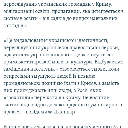
переслідувань українських громадян у Криму,
мілітаризації освіти, пропаганди, яка інтегрується в
систему освіти – від садків до вищих навчальних
закладів».
«Це видавлювання української ідентичності,
переслідування української православної церкви,
відсутність українських шкіл. Це ж стосується і
кримськотатарської мови та культури. Відбувається
заміщення населення – створюються умови, коли
репресіями змушують людей із певною
громадянською позицією їхати з Криму, а замість
них приїжджають інші люди, з Росії, яких
«заохотили» переїхати до Криму. Це воєнний
злочин відповідно до міжнародного гуманітарного
права», – повідомила Джеппар.
Раніше повідомлялося, що до порядку денного 75-ї