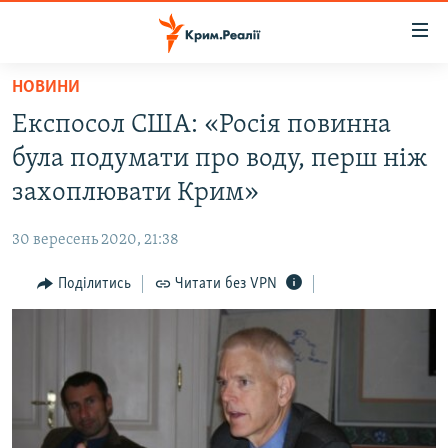
Доступність
посилання
Перейти
НОВИНИ
до
НОВИНИ
Експосол США: «Росія повинна
основного
ВОДА.КРИМ
матеріалу
була подумати про воду, перш ніж
ВІДЕО ТА ФОТО
Перейти
захоплювати Крим»
до
ПОЛІТИКА
основної
30 вересень 2020, 21:38
БЛОГИ
навігації
Перейти
Поділитись
Читати без VPN
ПОГЛЯД
до
ІНТЕРВ'Ю
пошуку
ВСЕ ЗА ДЕНЬ
СПЕЦПРОЕКТИ
ЯК ОБІЙТИ БЛОКУВАННЯ
ДЕПОРТАЦІЯ