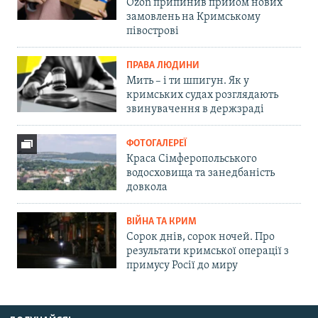
Ozon припинив прийом нових
замовлень на Кримському
півострові
ПРАВА ЛЮДИНИ
Мить – і ти шпигун. Як у
кримських судах розглядають
звинувачення в держзраді
ФОТОГАЛЕРЕЇ
Краса Сімферопольського
водосховища та занедбаність
довкола
ВІЙНА ТА КРИМ
Сорок днів, сорок ночей. Про
результати кримської операції з
примусу Росії до миру