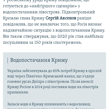
У російському уряді Криму повідомили, що
готуються до «найгіршого сценарію» з
водопостачанням півострова. Підконтрольний
Кремлю глава Криму
Сергій Аксенов
раніше
повідомляв, що не виключає того, що Росія визнає
надзвичайною ситуацію з водопостачанням Криму.
Він також стверджував, що 2020 рік став найбільш
посушливим за 150 років спостережень.
Водопостачання Криму
Україна забезпечувала до 85% потреб Криму в прісній
воді через Північно-Кримський канал, що з'єднує
головне русло Дніпра з півостровом. Після анексії
Криму Росією в 2014 році поставки води на півострів
припинили.
Запаси води в Криму поповнюють з водосховищ