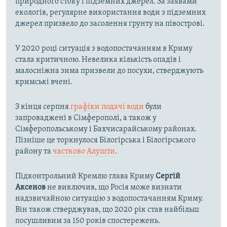
природного стоку і підземних джерел. За заявами
екологів, регулярне використання води з підземних
джерел призвело до засолення ґрунту на півострові.
У 2020 році ситуація з водопостачанням в Криму
стала критичною. Невелика кількість опадів і
малосніжна зима призвели до посухи, стверджують
кримські вчені.
З кінця серпня
графіки подачі води
були
запроваджені в Сімферополі, а також у
Сімферопольському і Бахчисарайському районах.
Пізніше це торкнулося Білогірська і Білогірського
району та
частково Алушти
.
Підконтрольний Кремлю глава Криму
Сергій
Аксенов
не виключив, що Росія може визнати
надзвичайною ситуацію з водопостачанням Криму.
Він також стверджував, що 2020 рік став найбільш
посушливим за 150 років спостережень.