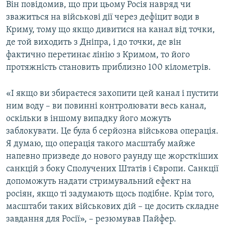
Він повідомив, що при цьому Росія навряд чи
зважиться на військові дії через дефіцит води в
Криму, тому що якщо дивитися на канал від точки,
де той виходить з Дніпра, і до точки, де він
фактично перетинає лінію з Кримом, то його
протяжність становить приблизно 100 кілометрів.
«І якщо ви збираєтеся захопити цей канал і пустити
ним воду – ви повинні контролювати весь канал,
оскільки в іншому випадку його можуть
заблокувати. Це була б серйозна військова операція.
Я думаю, що операція такого масштабу майже
напевно призведе до нового раунду ще жорсткіших
санкцій з боку Сполучених Штатів і Європи. Санкції
допоможуть надати стримувальний ефект на
росіян, якщо ті задумають щось подібне. Крім того,
масштаби таких військових дій – це досить складне
завдання для Росії», – резюмував Пайфер.