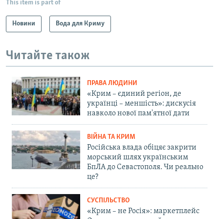
This item is part of
Новини
Вода для Криму
Читайте також
ПРАВА ЛЮДИНИ
«Крим – єдиний регіон, де
українці – меншість»: дискусія
навколо нової пам'ятної дати
ВІЙНА ТА КРИМ
Російська влада обіцяє закрити
морський шлях українським
БпЛА до Севастополя. Чи реально
це?
СУСПІЛЬСТВО
«Крим – не Росія»: маркетплейс