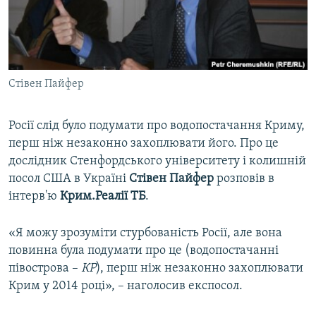
ВІДЕОУРОКИ «ELIFBE»
Русский
СВІДЧЕННЯ ОКУПАЦІЇ
Qırımtatar
УКРАЇНСЬКА ПРОБЛЕМА КРИМУ
Стівен Пайфер
ДОЛУЧАЙСЯ!
ІНФОГРАФІКА
Росії слід було подумати про водопостачання Криму,
перш ніж незаконно захоплювати його. Про це
Усі сайти RFE/RL
дослідник Стенфордського університету і колишній
посол США в Україні
Стівен Пайфер
розповів в
інтерв'ю
Крим.Реалії ТБ
.
«Я можу зрозуміти стурбованість Росії, але вона
повинна була подумати про це (водопостачанні
півострова –
КР
), перш ніж незаконно захоплювати
Крим у 2014 році», – наголосив експосол.