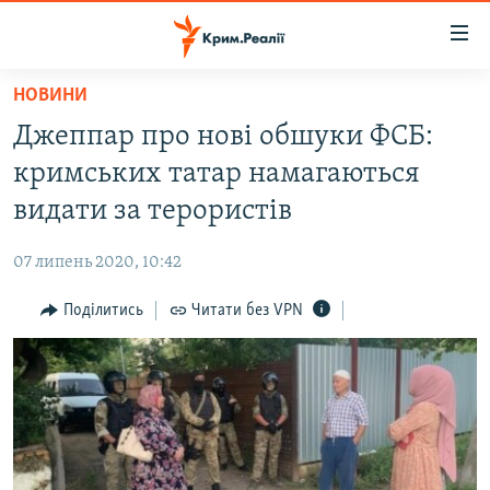
Доступність
посилання
Перейти
НОВИНИ
до
НОВИНИ
Джеппар про нові обшуки ФСБ:
основного
ВОДА.КРИМ
матеріалу
кримських татар намагаються
ВІДЕО ТА ФОТО
Перейти
видати за терористів
до
ПОЛІТИКА
основної
07 липень 2020, 10:42
БЛОГИ
навігації
Перейти
Поділитись
Читати без VPN
ПОГЛЯД
до
ІНТЕРВ'Ю
пошуку
ВСЕ ЗА ДЕНЬ
СПЕЦПРОЕКТИ
ЯК ОБІЙТИ БЛОКУВАННЯ
ДЕПОРТАЦІЯ