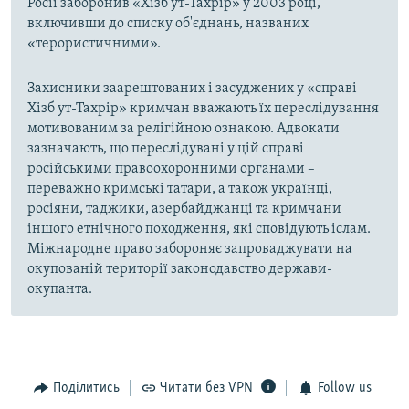
Росії заборонив «Хізб ут-Тахрір» у 2003 році,
включивши до списку об'єднань, названих
«терористичними».
Захисники заарештованих і засуджених у «справі
Хізб ут-Тахрір» кримчан вважають їх переслідування
мотивованим за релігійною ознакою. Адвокати
зазначають, що переслідувані у цій справі
російськими правоохоронними органами –
переважно кримські татари, а також українці,
росіяни, таджики, азербайджанці та кримчани
іншого етнічного походження, які сповідують іслам.
Міжнародне право забороняє запроваджувати на
окупованій території законодавство держави-
окупанта.
Поділитись
Читати без VPN
Follow us