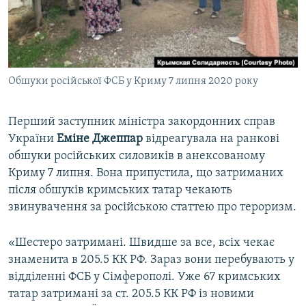
ВІДЕОУРОКИ «ELIFBE»
Русский
СВІДЧЕННЯ ОКУПАЦІЇ
Qırımtatar
УКРАЇНСЬКА ПРОБЛЕМА КРИМУ
Обшуки російської ФСБ у Криму 7 липня 2020 року
ДОЛУЧАЙСЯ!
ІНФОГРАФІКА
Перший заступник міністра закордонних справ
України
Еміне Джеппар
відреагувала на ранкові
Усі сайти RFE/RL
обшуки російських силовиків в анексованому
Криму 7 липня. Вона припустила, що затриманих
після обшуків кримських татар чекають
звинувачення за російською статтею про тероризм.
«Шестеро затримані. Швидше за все, всіх чекає
знаменита в 205.5 КК РФ. Зараз вони перебувають у
відділенні ФСБ у Сімферополі. Уже 67 кримських
татар затримані за ст. 205.5 КК РФ із новими