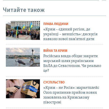
Читайте також
ПРАВА ЛЮДИНИ
«Крим – єдиний регіон, де
українці – меншість»: дискусія
навколо нової пам'ятної дати
ВІЙНА ТА КРИМ
Російська влада обіцяє закрити
морський шлях українським
БпЛА до Севастополя. Чи реально
це?
СУСПІЛЬСТВО
«Крим – не Росія»: маркетплейс
Ozon припинив прийом нових
замовлень на Кримському
півострові