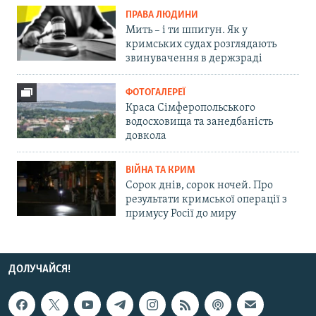
ПРАВА ЛЮДИНИ
Мить – і ти шпигун. Як у
кримських судах розглядають
звинувачення в держзраді
ФОТОГАЛЕРЕЇ
Краса Сімферопольського
водосховища та занедбаність
довкола
ВІЙНА ТА КРИМ
Сорок днів, сорок ночей. Про
результати кримської операції з
примусу Росії до миру
ДОЛУЧАЙСЯ!