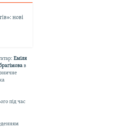
ів»: нові
татар:
Еміля
Ібрагімова
в
ізничне
ка
ого під час
веденням