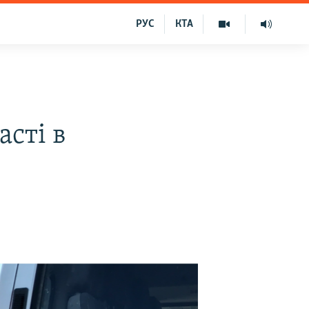
РУС
КТА
сті в