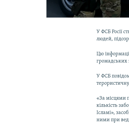
У ФСБ Росії 
людей, підозр
Цю інформаці
громадських 
У ФСБ повідо
терористичну 
«За місцями 
кількість заб
Ісламі», засо
ними при веде