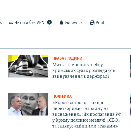
ь
Читати без VPN
Follow us
Print
ПРАВА ЛЮДИНИ
Мить – і ти шпигун. Як у
кримських судах розглядають
звинувачення в держзраді
ПОЛІТИКА
«Короткострокова акція
перетворилася на війну на
виснаження»: Як пропаганда РФ
у Криму пояснює невдачі «СВО»
та залякує «мінними атаками»