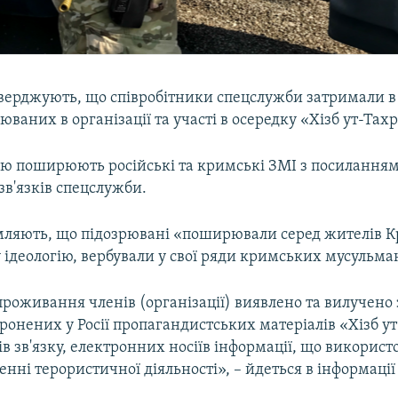
стверджують, що співробітники спецслужби затримали в
юваних в організації та участі в осередку «Хізб ут-Тахр
ю поширюють російські та кримські ЗМІ з посиланням
зв'язків спецслужби.
мляють, що підозрювані «поширювали серед жителів 
ідеологію, вербували у свої ряди кримських мусульма
проживання членів (організації) виявлено та вилучено
оронених у Росії пропагандистських матеріалів «Хізб ут
бів зв'язку, електронних носіїв інформації, що викорис
нні терористичної діяльності», – йдеться в інформації