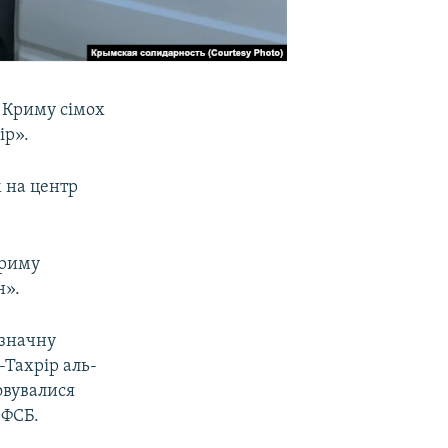
 Криму сімох
ір».
 на центр
Криму
н».
 значну
-Тахрір аль-
товувалися
 ФСБ.