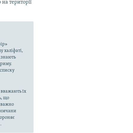
 на території
рір»
у халіфаті,
азнають
Криму.
 списку
 вважають їх
, що
еважно
кримчани
бороняє
.