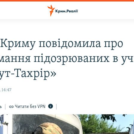
 Криму повідомила про
мання підозрюваних в уча
 ут-Тахрір»
 14:47
ь
Читати без VPN