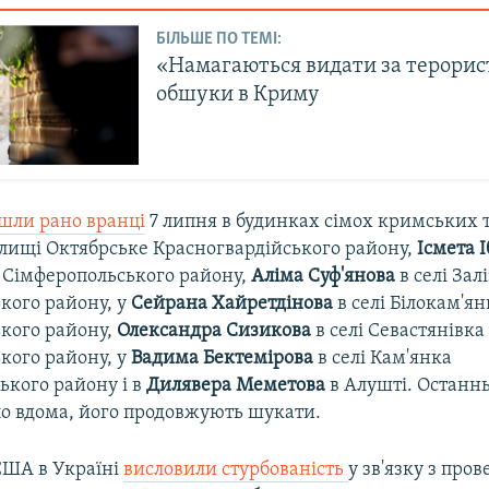
БІЛЬШЕ ПО ТЕМІ:
«Намагаються видати за терорист
обшуки в Криму
шли рано вранці
7 липня в будинках сімох кримських 
лищі Октябрське Красногвардійського району,
Ісмета 
 Сімферопольського району,
Аліма Суф'янова
в селі Зал
кого району, у
Сейрана Хайретдінова
в селі Білокам'ян
кого району,
Олександра Сизикова
в селі Севастянівка
кого району, у
Вадима Бектемірова
в селі Кам'янка
кого району і в
Дилявера Меметова
в Алушті. Останнь
ло вдома, його продовжують шукати.
 США в Україні
висловили стурбованість
у зв'язку з про