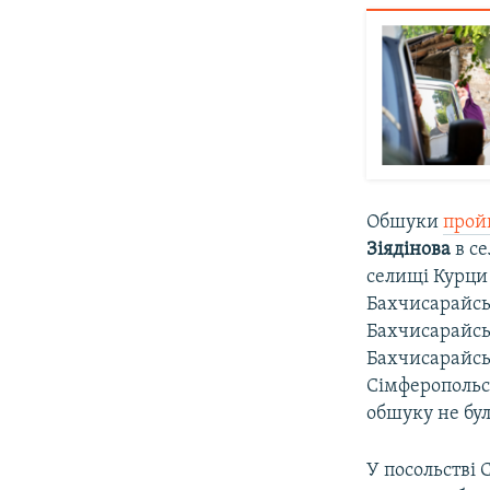
Обшуки
прой
Зіядінова
в се
селищі Курци
Бахчисарайсь
Бахчисарайсь
Бахчисарайсь
Сімферопольсь
обшуку не бу
У посольстві