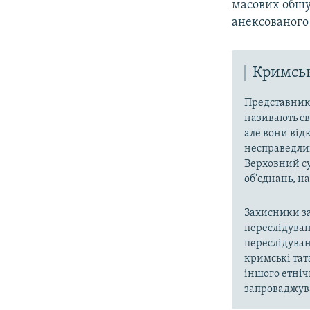
масових обшу
анексованого
Кримськ
Представники
називають св
але вони від
несправедлив
Верховний су
об'єднань, 
Захисники за
переслідуван
переслідуван
кримські тат
іншого етніч
запроваджува