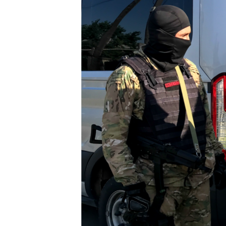
ВІДЕОУРОКИ «ELIFBE»
СВІДЧЕННЯ ОКУПАЦІЇ
УКРАЇНСЬКА ПРОБЛЕМА КРИМУ
ІНФОГРАФІКА