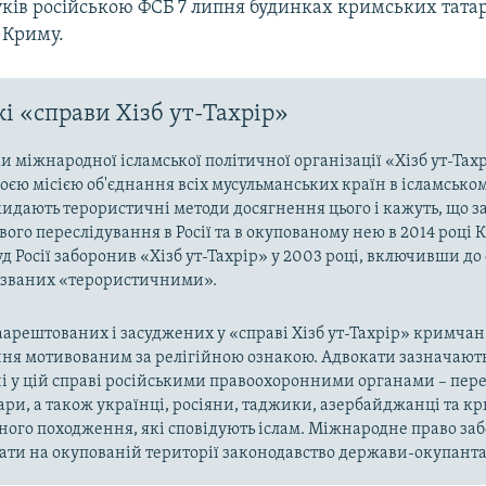
ків російською ФСБ 7 липня будинках кримських татар
 Криму.
і «справи Хізб ут-Тахрір»
 міжнародної ісламської політичної організації «Хізб ут-Тах
оєю місією об'єднання всіх мусульманських країн в ісламськом
кидають терористичні методи досягнення цього і кажуть, що з
ого переслідування в Росії та в окупованому нею в 2014 році 
д Росії заборонив «Хізб ут-Тахрір» у 2003 році, включивши до
названих «терористичними».
арештованих і засуджених у «справі Хізб ут-Тахрір» кримчан
ня мотивованим за релігійною ознакою. Адвокати зазначають
і у цій справі російськими правоохоронними органами – пер
ари, а також українці, росіяни, таджики, азербайджанці та 
ного походження, які сповідують іслам. Міжнародне право за
ти на окупованій території законодавство держави-окупанта