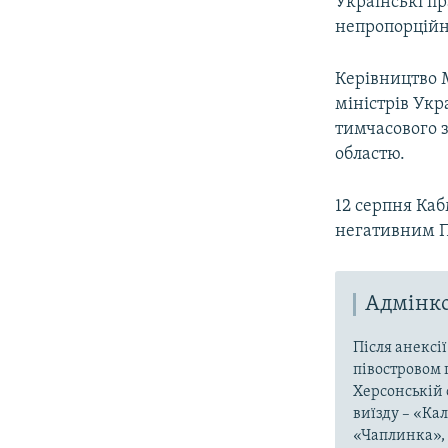
Українські пр
непропорційн
Керівництво 
міністрів Укр
тимчасового 
областю.
12 серпня Ка
негативним П
Адмінко
Після анексі
півостровом 
Херсонській 
виїзду – «Ка
«Чаплинка», 