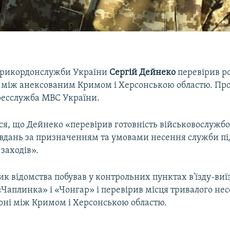
прикордонслужби України
Сергій Дейнеко
перевірив р
 між анексованим Кримом і Херсонською областю. Про
ресслужба МВС України.
ся, що Дейнеко «перевірив готовність військовослужбо
вдань за призначенням та умовами несення служби пі
заходів».
к відомства побував у контрольних пунктах в'їзду-виї
«Чаплинка» і «Чонгар» і перевірив місця тривалого не
оні між Кримом і Херсонською областю.