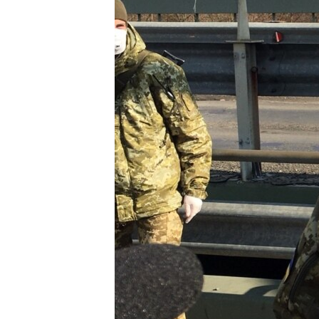
ВІДЕОУРОКИ «ELIFBE»
СВІДЧЕННЯ ОКУПАЦІЇ
УКРАЇНСЬКА ПРОБЛЕМА КРИМУ
ІНФОГРАФІКА