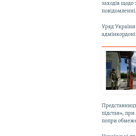
заходів щодо 
повідомленні
Уряд України
адмінкордоні
Представницт
підстав», пр
попри обмеж