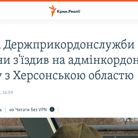
а Держприкордонслужби
ни з'їздив на адмінкордо
 з Херсонською областю
 16:59
ь
Читати без VPN