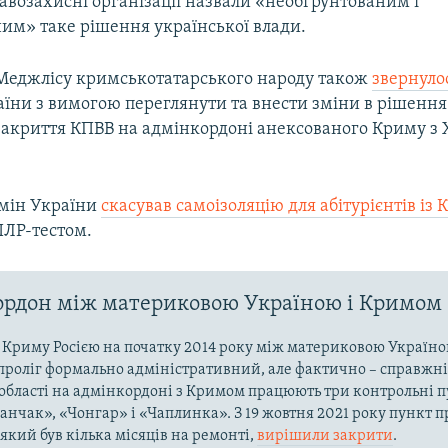
авозахисні організації назвали «необґрунтованим і
им» таке рішення української влади.
Меджлісу кримськотатарського народу також
звернуло
аїни з вимогою переглянути та внести зміни в рішенн
закриття КПВВ на адмінкордоні анексованого Криму з
бмін України
скасував самоізоляцію для абітурієнтів із
ЛР-тестом.
рдон між материковою Україною і Кримом
ї Криму Росією на початку 2014 року між материковою Україно
проліг формально адміністративний, але фактично – справжні
області на адмінкордоні з Кримом працюють три контрольні пу
ланчак», «Чонгар» і «Чаплинка». З 19 жовтня 2021 року пункт 
який був кілька місяців на ремонті,
вирішили закрити
.