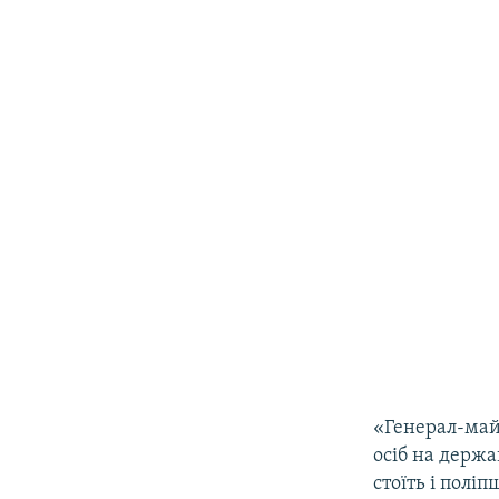
«Генерал-май
осіб на держ
стоїть і полі