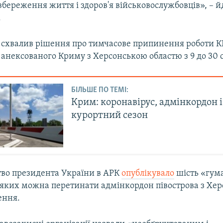
збереження життя і здоров'я військовослужбовців», – й
.
 схвалив рішення про тимчасове припинення роботи К
 анексованого Криму з Херсонською областю з 9 до 30 
БІЛЬШЕ ПО ТЕМІ:
Крим: коронавірус, адмінкордон і
курортний сезон
во президента України в АРК
опублікувало
шість «гум
и яких можна перетинати адмінкордон півострова з Х
ення.