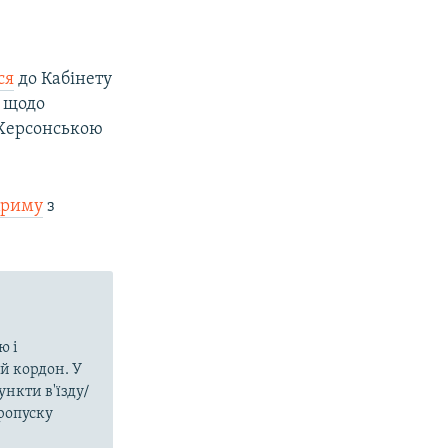
ся
до Кабінету
я щодо
 Херсонською
 Криму
з
ю і
й кордон. У
нкти в'їзду/
пропуску