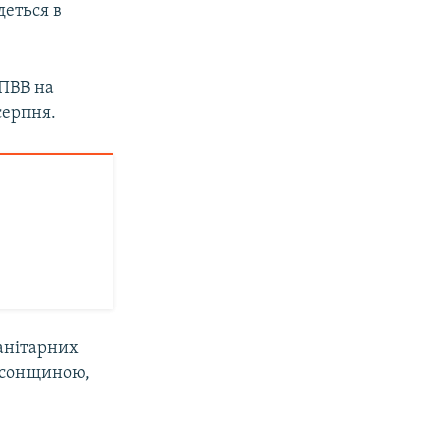
деться в
ПВВ на
серпня.
анітарних
ерсонщиною,