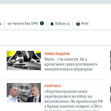
ь
Читати без VPN
Follow us
Print
ПРАВА ЛЮДИНИ
Мить – і ти шпигун. Як у
кримських судах розглядають
звинувачення в держзраді
ПОЛІТИКА
«Короткострокова акція
перетворилася на війну на
виснаження»: Як пропаганда РФ
у Криму пояснює невдачі «СВО»