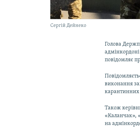
Сергій Дейнеко
Голова Держ
адмінкордоні
повідомляє п
Повідомляєть
виконання за
карантинних 
Також керівни
«Каланчак», 
на адмінкорд