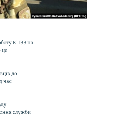
оботу КПВВ на
 це
вців до
д час
зду
сення служби