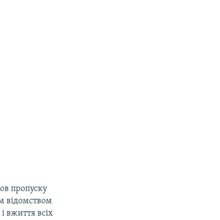
ов пропуску
м відомством
і вжиття всіх