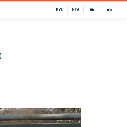
РУС
КТА
н