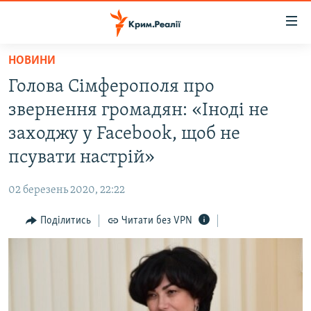
Доступність
посилання
Перейти
НОВИНИ
до
НОВИНИ
Голова Сімферополя про
основного
ВОДА.КРИМ
матеріалу
звернення громадян: «Іноді не
ВІДЕО ТА ФОТО
Перейти
заходжу у Facebook, щоб не
до
ПОЛІТИКА
псувати настрій»
основної
БЛОГИ
навігації
02 березень 2020, 22:22
Перейти
ПОГЛЯД
до
Поділитись
Читати без VPN
ІНТЕРВ'Ю
пошуку
ВСЕ ЗА ДЕНЬ
СПЕЦПРОЕКТИ
ЯК ОБІЙТИ БЛОКУВАННЯ
ДЕПОРТАЦІЯ