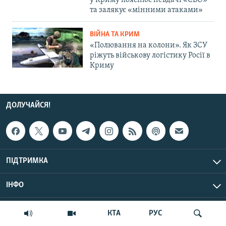
у Криму пояснює невдачі «СВО»
та залякує «мінними атаками»
ВІЙНА ТА КРИМ
«Полювання на колони». Як ЗСУ
ріжуть військову логістику Росії в
Криму
ДОЛУЧАЙСЯ!
ПІДТРИМКА
ІНФО
© Крим.Реалії, 2026 | Усі права застережено.
КТА
РУС