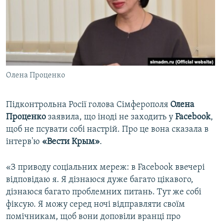
ВІДЕОУРОКИ «ELIFBE»
Русский
СВІДЧЕННЯ ОКУПАЦІЇ
Qırımtatar
УКРАЇНСЬКА ПРОБЛЕМА КРИМУ
ДОЛУЧАЙСЯ!
ІНФОГРАФІКА
Олена Проценко
Підконтрольна Росії голова Сімферополя
Олена
Усі сайти RFE/RL
Проценко
заявила, що іноді не заходить у
Facebook
,
щоб не псувати собі настрій. Про це вона сказала в
інтерв'ю
«Вести Крым»
.
«З приводу соціальних мереж: в Facebook ввечері
відповідаю я. Я дізнаюся дуже багато цікавого,
дізнаюся багато проблемних питань. Тут же собі
фіксую. Я можу серед ночі відправляти своїм
помічникам, щоб вони доповіли вранці про