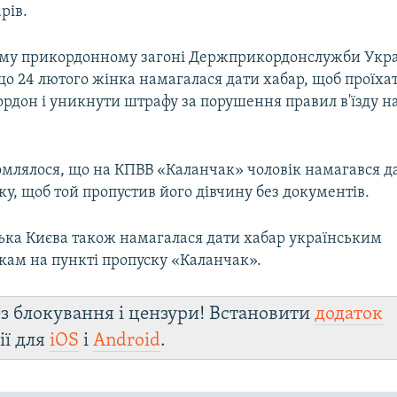
рів.
му прикордонному загоні Держприкордонслужби Укр
що 24 лютого жінка намагалася дати хабар, щоб проїха
рдон і уникнути штрафу за порушення правил в'їзду на 
омлялося, що на КПВВ «Каланчак» чоловік намагався д
у, щоб той пропустив його дівчину без документів.
лька Києва також намагалася дати хабар українським
ам на пункті пропуску «Каланчак».
з блокування і цензури! Встановити
додаток
ії для
iOS
і
Android
.