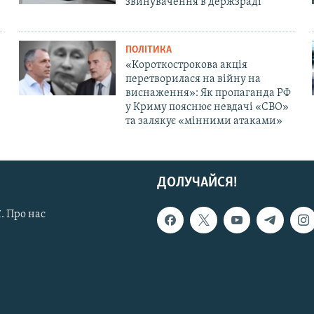
звинувачення в держзраді
ПОЛІТИКА
«Короткострокова акція
перетворилася на війну на
виснаження»: Як пропаганда РФ
у Криму пояснює невдачі «СВО»
та залякує «мінними атаками»
ДОЛУЧАЙСЯ!
. Про нас