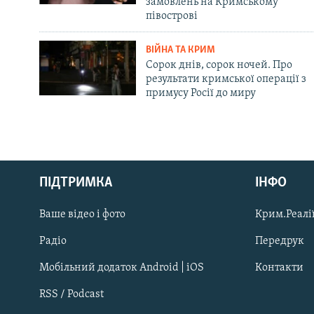
замовлень на Кримському
півострові
ВІЙНА ТА КРИМ
Сорок днів, сорок ночей. Про
результати кримської операції з
примусу Росії до миру
Русский
ПІДТРИМКА
ІНФО
Qırımtatar
Ваше відео і фото
Крим.Реалії
ДОЛУЧАЙСЯ!
Радіо
Передрук
Мобільний додаток Android | iOS
Контакти
RSS / Podcast