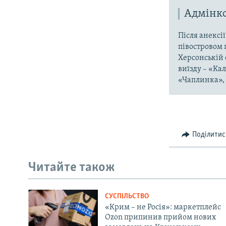
Адмінко
Після анексі
півостровом 
Херсонській 
виїзду – «Ка
«Чаплинка», 
Поділитис
Читайте також
СУСПІЛЬСТВО
«Крим – не Росія»: маркетплейс
Ozon припинив прийом нових