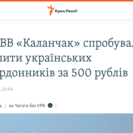
ВВ «Каланчак» спробува
пити українських
рдонників за 500 рублів
 13:54
ь
Читати без VPN