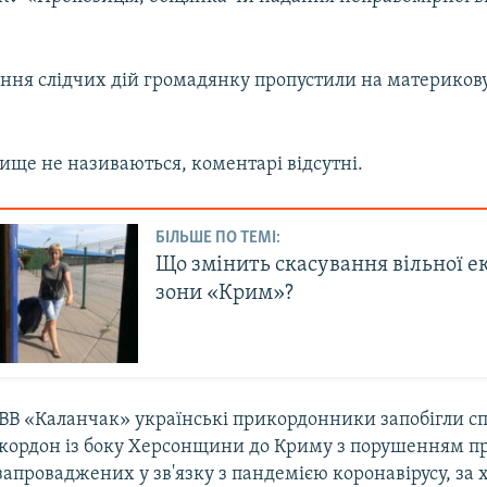
ення слідчих дій громадянку пропустили на материков
ізвище не називаються, коментарі відсутні.
БІЛЬШЕ ПО ТЕМІ:
Що змінить скасування вільної е
зони «Крим»?
ВВ «Каланчак» українські прикордонники запобігли сп
кордон із боку Херсонщини до Криму з порушенням п
 запроваджених у зв'язку з пандемією коронавірусу, за 