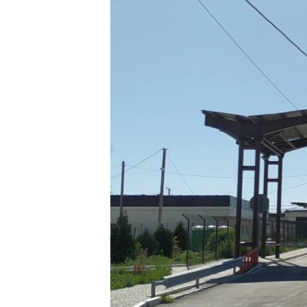
ВІДЕОУРОКИ «ELIFBE»
СВІДЧЕННЯ ОКУПАЦІЇ
УКРАЇНСЬКА ПРОБЛЕМА КРИМУ
ІНФОГРАФІКА