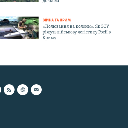
довкола
ВІЙНА ТА КРИМ
«Полювання на колони». Як ЗСУ
ріжуть військову логістику Росії в
Криму