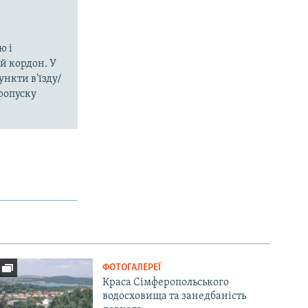
ю і
й кордон. У
нкти в'їзду/
пропуску
ФОТОГАЛЕРЕЇ
Краса Сімферопольського
водосховища та занедбаність