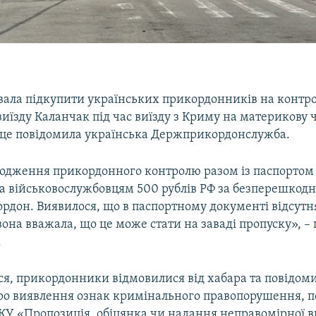
вала підкупити українських прикордонників на контр
-виїзду Каланчак під час виїзду з Криму на материкову 
 це повідомила українська Держприкордонслужба.
ходження прикордонного контролю разом із паспортом
а військовослужбовцям 500 рублів РФ за безперешкодн
рдон. Виявилося, що в паспортному документі відсутня
 вона вважала, що це може стати на заваді пропуску», –
.
ся, прикордонники відмовилися від хабара та повідом
ро виявлення ознак кримінального правопорушення, 
ККУ «Пропозиція, обіцянка чи надання неправомірної 