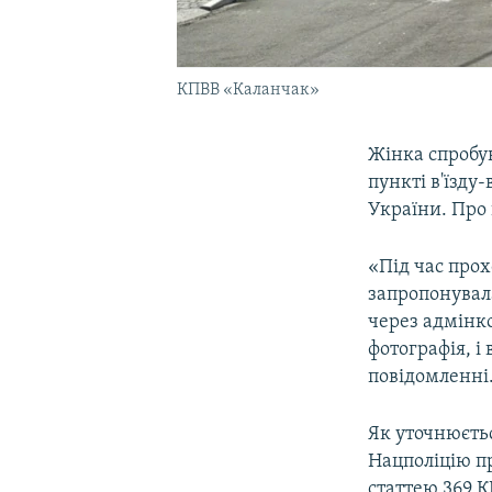
КПВВ «Каланчак»
Жінка спробу
пункті в'їзду
України. Про
«Під час про
запропонувал
через адмінко
фотографія, і
повідомленні
Як уточнюєть
Нацполіцію п
статтею 369 