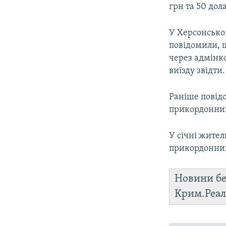
грн та 50 дола
У Херсонсько
повідомили, 
через адмінко
виїзду звідти.
Раніше повід
прикордонник
У січні жите
прикордонник
Новини бе
Крим.Реал