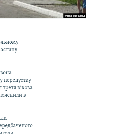
ольному
частину
 вона
у перепустку
 третя вікова
 пояснили в
или
передбаченого
вигоди