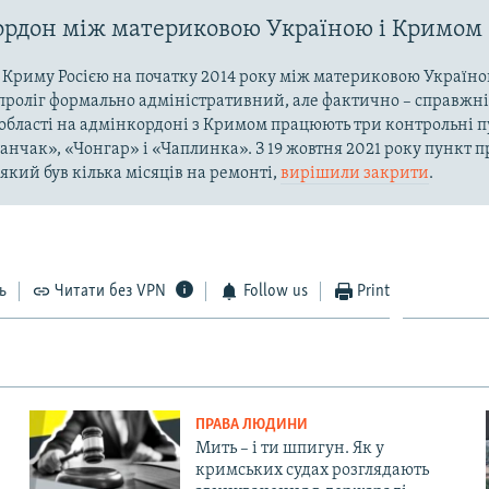
рдон між материковою Україною і Кримом
ї Криму Росією на початку 2014 року між материковою Україно
проліг формально адміністративний, але фактично – справжні
області на адмінкордоні з Кримом працюють три контрольні пу
ланчак», «Чонгар» і «Чаплинка». З 19 жовтня 2021 року пункт 
який був кілька місяців на ремонті,
вирішили закрити
.
ь
Читати без VPN
Follow us
Print
ПРАВА ЛЮДИНИ
Мить – і ти шпигун. Як у
кримських судах розглядають