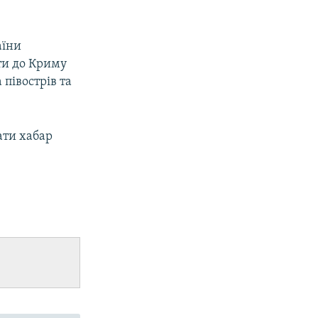
аїни
ти до Криму
півострів та
ати хабар