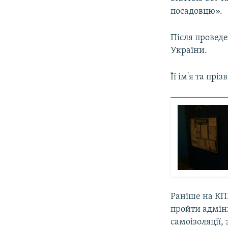
посадовцю».
Після провед
України.
Її ім'я та пр
Раніше на КП
пройти адмін
самоізоляції,