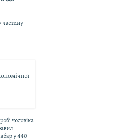
у частину
кономічної
робі чоловіка
равил
хабар у 440