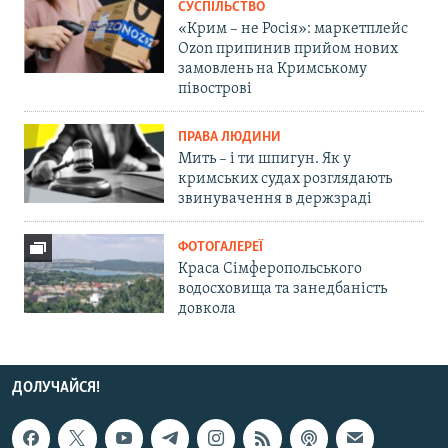
СУСПІЛЬСТВО
«Крим – не Росія»: маркетплейс
Ozon припинив прийом нових
замовлень на Кримському
півострові
ПРАВА ЛЮДИНИ
Мить – і ти шпигун. Як у
кримських судах розглядають
звинувачення в держзраді
ФОТОГАЛЕРЕЇ
Краса Сімферопольського
водосховища та занедбаність
довкола
ДОЛУЧАЙСЯ!