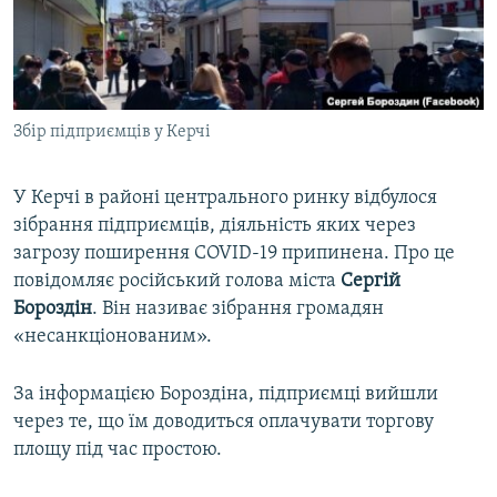
ВІДЕОУРОКИ «ELIFBE»
Русский
СВІДЧЕННЯ ОКУПАЦІЇ
Qırımtatar
УКРАЇНСЬКА ПРОБЛЕМА КРИМУ
Збір підприємців у Керчі
ДОЛУЧАЙСЯ!
ІНФОГРАФІКА
У Керчі в районі центрального ринку відбулося
зібрання підприємців, діяльність яких через
Усі сайти RFE/RL
загрозу поширення COVID-19 припинена. Про це
повідомляє російський голова міста
Сергій
Бороздін
. Він називає зібрання громадян
«несанкціонованим».
За інформацією Бороздіна, підприємці вийшли
через те, що їм доводиться оплачувати торгову
площу під час простою.