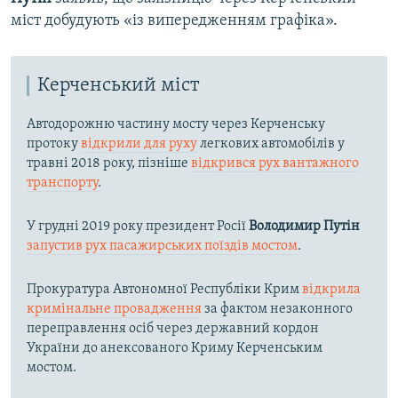
міст добудують «із випередженням графіка».
Керченський міст
Автодорожню частину мосту через Керченську
протоку
відкрили для руху
легкових автомобілів у
травні 2018 року, пізніше
відкрився рух вантажного
транспорту
.
У грудні 2019 року президент Росії
Володимир Путін
запустив рух пасажирських поїздів мостом
.
Прокуратура Автономної Республіки Крим
відкрила
кримінальне провадження
за фактом незаконного
переправлення осіб через державний кордон
України до анексованого Криму Керченським
мостом.