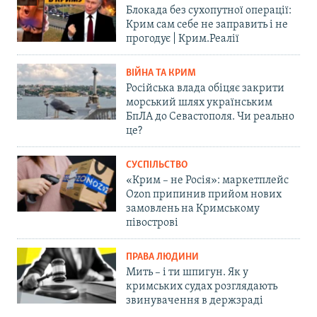
Блокада без сухопутної операції:
Крим сам себе не заправить і не
прогодує | Крим.Реалії
ВІЙНА ТА КРИМ
Російська влада обіцяє закрити
морський шлях українським
БпЛА до Севастополя. Чи реально
це?
СУСПІЛЬСТВО
«Крим – не Росія»: маркетплейс
Ozon припинив прийом нових
замовлень на Кримському
півострові
ПРАВА ЛЮДИНИ
Мить – і ти шпигун. Як у
кримських судах розглядають
звинувачення в держзраді