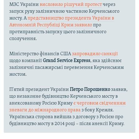
МЗС України
висловило рішучий протест
через
запуск руху залізничною частиною Керченського
мосту. А
представництво президента України в
Автономній Республіці Крим заявило
про
протиправність запуску цього залізничного
сполучення.
Міністерство фінансів США
запровадило санкції
щодо компанії
Grand Service Express
, яка здійснює
залізничні пасажирські перевезення Керченським
мостом.
П'ятий президент України
Петро Порошенко
заявив,
що незаконне будівництво Керченського мосту в
анексованому Росією Криму
є черговим свідченням
зневаги до міжнародного права
з боку Кремля.
Українська сторона вийшла з договору з Росією про
будівництво мосту в 2014 році – після анексії Криму.