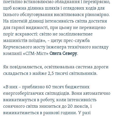
поетапно встановлюємо обладнання і перевіряємо,
щоб кожна ділянка шляхів і оглядових ходів для
їхнього обслуговування висвітлювався рівномірно.
На пілотній ділянці інтенсивність світла достатня
для гарної видимості, при цьому не перевищено
поріг яскравості: світло не засліплюватиме
машиністів поїздів», – цитує прес-служба
Керченського мосту інженера технічного нагляду
компанії «СГМ-Міст»
Олега
Северу
.
Як повідомляється, освітлювальна система дороги
складається з майже 2,5 тисячі світильників.
«В них – приблизно 60 тисяч бюджетних
енергозберігаючих світлодіодів. Вони автоматично
вмикатимуться в роботу, коли інтенсивність
сонячного світла знизиться до 20 люксів, і
вимикатиметься в ранкові години. У разі