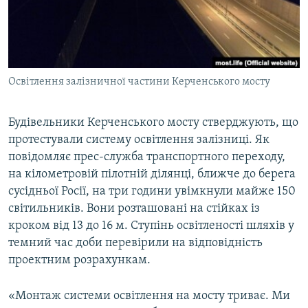
ВІДЕОУРОКИ «ELIFBE»
Русский
СВІДЧЕННЯ ОКУПАЦІЇ
Qırımtatar
УКРАЇНСЬКА ПРОБЛЕМА КРИМУ
Освітлення залізничної частини Керченського мосту
ДОЛУЧАЙСЯ!
ІНФОГРАФІКА
Будівельники Керченського мосту стверджують, що
протестували систему освітлення залізниці. Як
Усі сайти RFE/RL
повідомляє прес-служба транспортного переходу,
на кілометровій пілотній ділянці, ближче до берега
сусідньої Росії, на три години увімкнули майже 150
світильників. Вони розташовані на стійках із
кроком від 13 до 16 м. Ступінь освітленості шляхів у
темний час доби перевірили на відповідність
проектним розрахункам.
«Монтаж системи освітлення на мосту триває. Ми