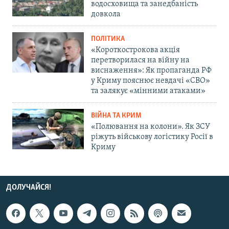
водосховища та занедбаність
довкола
ПОЛІТИКА
«Короткострокова акція
перетворилася на війну на
виснаження»: Як пропаганда РФ
у Криму пояснює невдачі «СВО»
та залякує «мінними атаками»
ВІЙНА ТА КРИМ
«Полювання на колони». Як ЗСУ
ріжуть військову логістику Росії в
Криму
ДОЛУЧАЙСЯ!