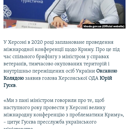
ВІДЕОУРОКИ «ELIFBE»
Русский
СВІДЧЕННЯ ОКУПАЦІЇ
Qırımtatar
УКРАЇНСЬКА ПРОБЛЕМА КРИМУ
ДОЛУЧАЙСЯ!
ІНФОГРАФІКА
У Херсоні в 2020 році заплановане проведення
міжнародної конференції щодо Криму. Про це під
час спільного брифінгу з міністром у справах
Усі сайти RFE/RL
ветеранів, тимчасово окупованих територій і
внутрішньо переміщених осіб України
Оксаною
Колядою
заявив голова Херсонської ОДА
Юрій
Гусєв
.
«Ми з пані міністром говорили про те, щоб
наступного року провести у Херсоні велику
міжнародну конференцію з проблематики Криму»,
– цитує Гусєва пресслужба українського