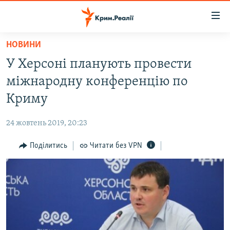
Доступність
посилання
Перейти
НОВИНИ
до
НОВИНИ
У Херсоні планують провести
основного
ВОДА.КРИМ
матеріалу
міжнародну конференцію по
ВІДЕО ТА ФОТО
Перейти
Криму
до
ПОЛІТИКА
основної
24 жовтень 2019, 20:23
БЛОГИ
навігації
Перейти
Поділитись
Читати без VPN
ПОГЛЯД
до
ІНТЕРВ'Ю
пошуку
ВСЕ ЗА ДЕНЬ
СПЕЦПРОЕКТИ
ЯК ОБІЙТИ БЛОКУВАННЯ
ДЕПОРТАЦІЯ