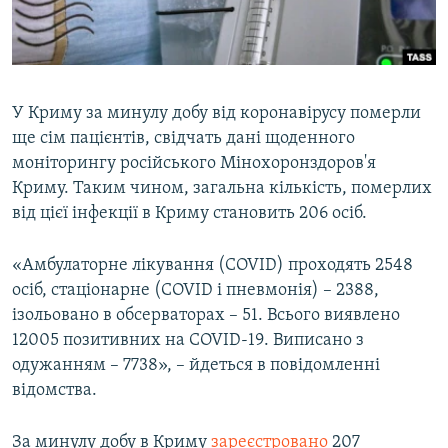
ВІДЕОУРОКИ «ELIFBE»
Русский
СВІДЧЕННЯ ОКУПАЦІЇ
Qırımtatar
УКРАЇНСЬКА ПРОБЛЕМА КРИМУ
У Криму за минулу добу від коронавірусу померли
ДОЛУЧАЙСЯ!
ІНФОГРАФІКА
ще сім пацієнтів, свідчать дані щоденного
моніторингу російського Мінохоронздоров'я
Криму. Таким чином, загальна кількість, померлих
від цієї інфекції в Криму становить 206 осіб.
Усі сайти RFE/RL
«Амбулаторне лікування (COVID) проходять 2548
осіб, стаціонарне (COVID і пневмонія) – 2388,
ізольовано в обсерваторах – 51. Всього виявлено
12005 позитивних на COVID-19. Виписано з
одужанням – 7738», – йдеться в повідомленні
відомства.
За минулу добу в Криму
зареєстровано
207