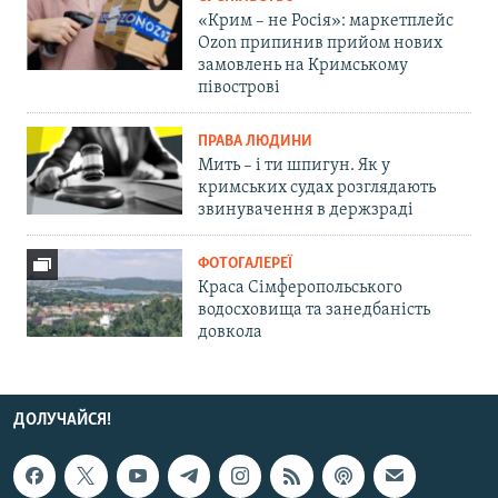
«Крим – не Росія»: маркетплейс
Ozon припинив прийом нових
замовлень на Кримському
півострові
ПРАВА ЛЮДИНИ
Мить – і ти шпигун. Як у
кримських судах розглядають
звинувачення в держзраді
ФОТОГАЛЕРЕЇ
Краса Сімферопольського
водосховища та занедбаність
довкола
ДОЛУЧАЙСЯ!