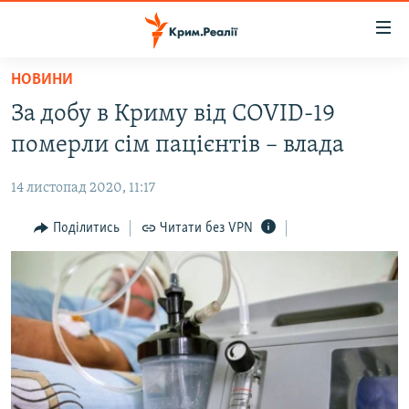
Доступність
посилання
Перейти
НОВИНИ
до
НОВИНИ
За добу в Криму від COVID-19
основного
ВОДА.КРИМ
матеріалу
померли сім пацієнтів – влада
ВІДЕО ТА ФОТО
Перейти
до
14 листопад 2020, 11:17
ПОЛІТИКА
основної
БЛОГИ
Поділитись
Читати без VPN
навігації
Перейти
ПОГЛЯД
до
ІНТЕРВ'Ю
пошуку
ВСЕ ЗА ДЕНЬ
СПЕЦПРОЕКТИ
ЯК ОБІЙТИ БЛОКУВАННЯ
ДЕПОРТАЦІЯ