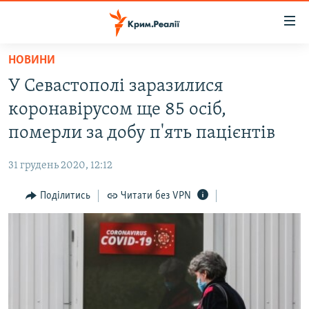
Доступність
посилання
Перейти
НОВИНИ
до
НОВИНИ
У Севастополі заразилися
основного
ВОДА.КРИМ
матеріалу
коронавірусом ще 85 осіб,
ВІДЕО ТА ФОТО
Перейти
померли за добу п'ять пацієнтів
до
ПОЛІТИКА
основної
31 грудень 2020, 12:12
БЛОГИ
навігації
Перейти
Поділитись
Читати без VPN
ПОГЛЯД
до
ІНТЕРВ'Ю
пошуку
ВСЕ ЗА ДЕНЬ
СПЕЦПРОЕКТИ
ЯК ОБІЙТИ БЛОКУВАННЯ
ДЕПОРТАЦІЯ