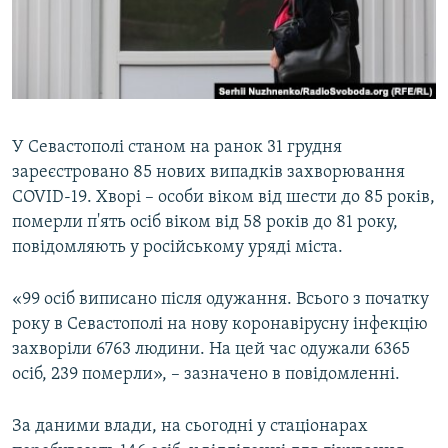
ВІДЕОУРОКИ «ELIFBE»
Русский
СВІДЧЕННЯ ОКУПАЦІЇ
Qırımtatar
УКРАЇНСЬКА ПРОБЛЕМА КРИМУ
ДОЛУЧАЙСЯ!
ІНФОГРАФІКА
У Севастополі станом на ранок 31 грудня
зареєстровано 85 нових випадків захворювання
COVID-19. Хворі – особи віком від шести до 85 років,
Усі сайти RFE/RL
померли п'ять осіб віком від 58 років до 81 року,
повідомляють у російському уряді міста.
«99 осіб виписано після одужання. Всього з початку
року в Севастополі на нову коронавірусну інфекцію
захворіли 6763 людини. На цей час одужали 6365
осіб, 239 померли», – зазначено в повідомленні.
За даними влади, на сьогодні у стаціонарах