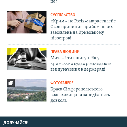
це?
СУСПІЛЬСТВО
«Крим – не Росія»: маркетплейс
Ozon припинив прийом нових
замовлень на Кримському
півострові
ПРАВА ЛЮДИНИ
Мить – і ти шпигун. Як у
кримських судах розглядають
звинувачення в держзраді
ФОТОГАЛЕРЕЇ
Краса Сімферопольського
водосховища та занедбаність
довкола
ДОЛУЧАЙСЯ!