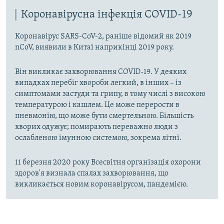
Коронавірусна інфекція COVID-19
Коронавірус SARS-CoV-2, раніше відомий як 2019
nCoV, виявили в Китаї наприкінці 2019 року.
Він викликає захворювання COVID-19. У деяких
випадках перебіг хвороби легкий, в інших – із
симптомами застуди та грипу, в тому числі з високою
температурою і кашлем. Це може перерости в
пневмонію, що може бути смертельною. Більшість
хворих одужує; помирають переважно люди з
ослабленою імунною системою, зокрема літні.
11 березня 2020 року Всесвітня організація охорони
здоров'я визнала спалах захворювання, що
викликається новим коронавірусом, пандемією.