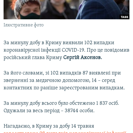
ВІДЕОУРОКИ «ELIFBE»
Русский
СВІДЧЕННЯ ОКУПАЦІЇ
Qırımtatar
Ілюстративне фото
УКРАЇНСЬКА ПРОБЛЕМА КРИМУ
ДОЛУЧАЙСЯ!
ІНФОГРАФІКА
За минулу добу в Криму виявили 102 випадки
коронавірусної інфекції COVID-19. Про це повідомив
російський глава Криму
Сергій Аксенов.
Усі сайти RFE/RL
За його словами, зі 102 випадків 87 виявлені при
зверненні за медичною допомогою, 14 – серед
контактних по раніше зареєстрованим випадкам.
За минулу добу всього було обстежено 1 837 осіб.
Одужали за весь період – 38744 особи.
Нагадаємо, в Криму за добу 14 травня