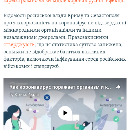
зареєстровано 98 випадків коронавірусної інфекції
.​
Відомості російської влади Криму та Севастополя
про захворюваність на коронавірус не підтверджені
міжнародними організаціями та іншими
незалежними джерелами. Правозахисники
стверджують
, що ця статистика суттєво занижена,
оскільки не відображає багатьох важливих
факторів, включаючи інфікування серед російських
військових і спецслужб.​
Как коронавирус поражает организм и как больных лечат на разных стадиях (видео)
by
Крим.Реалії
No media source currently available