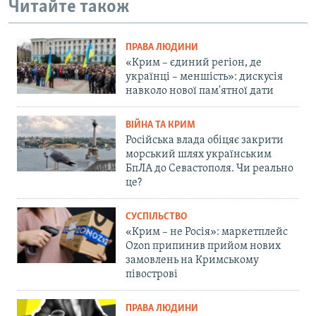
Читайте також
ПРАВА ЛЮДИНИ
«Крим – єдиний регіон, де
українці – меншість»: дискусія
навколо нової пам'ятної дати
ВІЙНА ТА КРИМ
Російська влада обіцяє закрити
морський шлях українським
БпЛА до Севастополя. Чи реально
це?
СУСПІЛЬСТВО
«Крим – не Росія»: маркетплейс
Ozon припинив прийом нових
замовлень на Кримському
півострові
ПРАВА ЛЮДИНИ