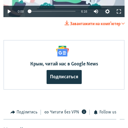
Auto
0:00
6:16
240p
Завантажити на комп'ютер
360p
Auto
240p
360p
480p
480p
720p
720p
1080p
1080p
Крым, читай нас в Google News
Подписаться
Поділитись
Читати без VPN
Follow us