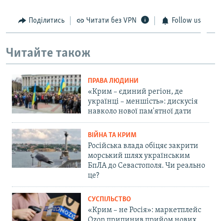
Поділитись
Читати без VPN
Follow us
Читайте також
ПРАВА ЛЮДИНИ
«Крим – єдиний регіон, де
українці – меншість»: дискусія
навколо нової пам'ятної дати
ВІЙНА ТА КРИМ
Російська влада обіцяє закрити
морський шлях українським
БпЛА до Севастополя. Чи реально
це?
СУСПІЛЬСТВО
«Крим – не Росія»: маркетплейс
Ozon припинив прийом нових