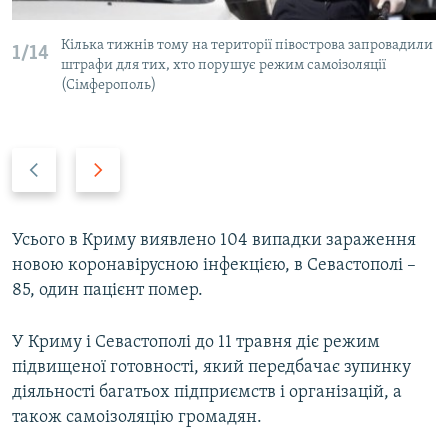
Кілька тижнів тому на території півострова запровадили
1/14
штрафи для тих, хто порушує режим самоізоляції
(Сімферополь)
P
N
r
e
e
x
v
t
Усього в Криму виявлено 104 випадки зараження
i
s
новою коронавірусною інфекцією, в Севастополі –
o
l
85, один пацієнт помер.
u
i
s
d
У Криму і Севастополі до 11 травня діє режим
s
e
підвищеної готовності, який передбачає зупинку
l
діяльності багатьох підприємств і організацій, а
i
також самоізоляцію громадян.
d