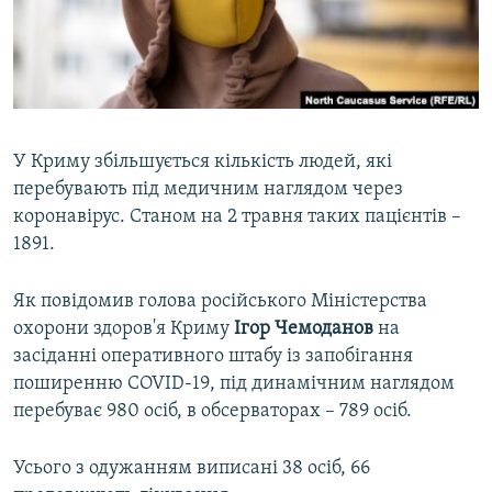
ВІДЕОУРОКИ «ELIFBE»
Русский
СВІДЧЕННЯ ОКУПАЦІЇ
Qırımtatar
УКРАЇНСЬКА ПРОБЛЕМА КРИМУ
ДОЛУЧАЙСЯ!
ІНФОГРАФІКА
У Криму збільшується кількість людей, які
перебувають під медичним наглядом через
коронавірус. Станом на 2 травня таких пацієнтів –
Усі сайти RFE/RL
1891.
Як повідомив голова російського Міністерства
охорони здоров'я Криму
Ігор Чемоданов
на
засіданні оперативного штабу із запобігання
поширенню COVID-19, під динамічним наглядом
перебуває 980 осіб, в обсерваторах – 789 осіб.
Усього з одужанням виписані 38 осіб, 66