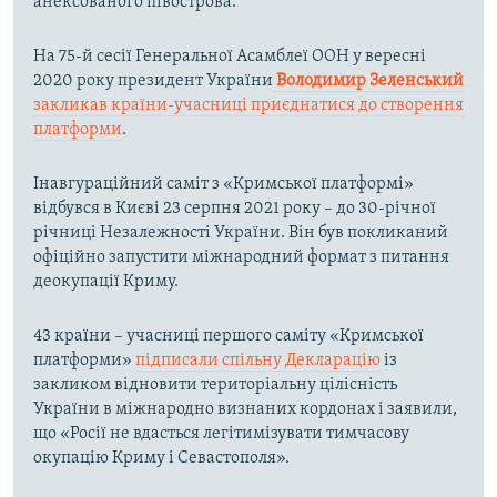
анексованого півострова.
На 75-й сесії Генеральної Асамблеї ООН у вересні
2020 року президент України
Володимир Зеленський
закликав країни-учасниці приєднатися до створення
платформи
.
Інавгураційний саміт з «Кримської платформі»
відбувся в Києві 23 серпня 2021 року – до 30-річної
річниці Незалежності України. Він був покликаний
офіційно запустити міжнародний формат з питання
деокупації Криму.
43 країни – учасниці першого саміту «Кримської
платформи»
підписали спільну Декларацію
із
закликом відновити територіальну цілісність
України в міжнародно визнаних кордонах і заявили,
що «Росії не вдасться легітимізувати тимчасову
окупацію Криму і Севастополя».