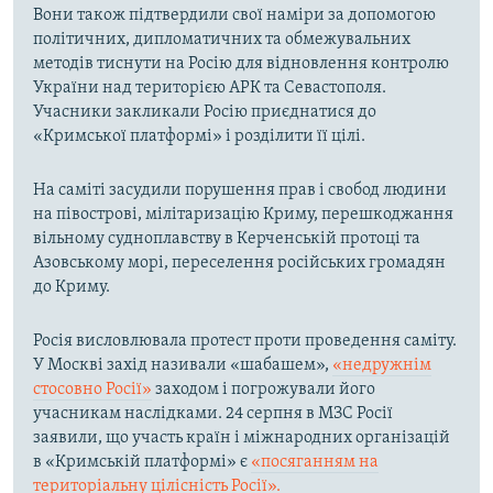
Вони також підтвердили свої наміри за допомогою
політичних, дипломатичних та обмежувальних
методів тиснути на Росію для відновлення контролю
України над територією АРК та Севастополя.
Учасники закликали Росію приєднатися до
«Кримської платформі» і розділити її цілі.
На саміті засудили порушення прав і свобод людини
на півострові, мілітаризацію Криму, перешкоджання
вільному судноплавству в Керченській протоці та
Азовському морі, переселення російських громадян
до Криму.
Росія висловлювала протест проти проведення саміту.
У Москві захід називали «шабашем»,
«недружнім
стосовно Росії»
заходом і погрожували його
учасникам наслідками. 24 серпня в МЗС Росії
заявили, що участь країн і міжнародних організацій
в «Кримській платформі» є
«посяганням на
територіальну цілісність Росії».