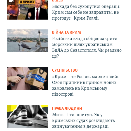
ВІДЕО
Блокада без сухопутної операції:
Крим сам себе не заправить і не
прогодує | Крим.Реалії
ВІЙНА ТА КРИМ
Російська влада обіцяє закрити
морський шлях українським
БпЛА до Севастополя. Чи реально
це?
СУСПІЛЬСТВО
«Крим – не Росія»: маркетплейс
Ozon припинив прийом нових
замовлень на Кримському
півострові
ПРАВА ЛЮДИНИ
Мить – і ти шпигун. Як у
кримських судах розглядають
звинувачення в держзраді