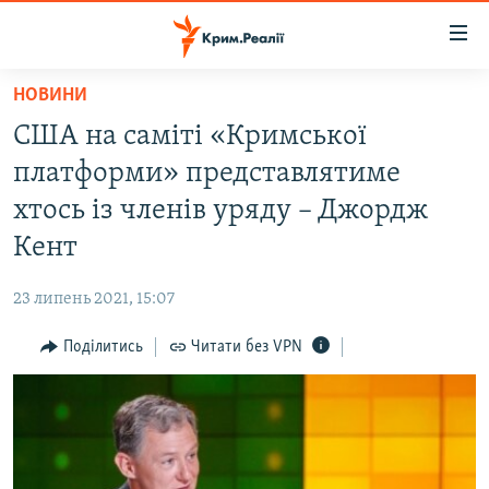
Доступність
посилання
Перейти
НОВИНИ
до
НОВИНИ
США на саміті «Кримської
основного
ВОДА.КРИМ
матеріалу
платформи» представлятиме
ВІДЕО ТА ФОТО
Перейти
хтось із членів уряду – Джордж
до
ПОЛІТИКА
Кент
основної
БЛОГИ
навігації
23 липень 2021, 15:07
Перейти
ПОГЛЯД
до
Поділитись
Читати без VPN
ІНТЕРВ'Ю
пошуку
ВСЕ ЗА ДЕНЬ
СПЕЦПРОЕКТИ
ЯК ОБІЙТИ БЛОКУВАННЯ
ДЕПОРТАЦІЯ