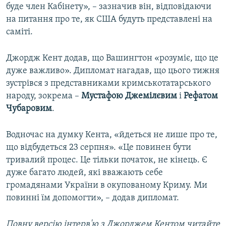
буде член Кабінету», – зазначив він, відповідаючи
на питання про те, як США будуть представлені на
саміті.
Джордж Кент додав, що Вашингтон «розуміє, що це
дуже важливо». Дипломат нагадав, що цього тижня
зустрівся з представниками кримськотатарського
народу, зокрема –
Мустафою Джемілєвим
і
Рефатом
Чубаровим
.
Водночас на думку Кента, «йдеться не лише про те,
що відбудеться 23 серпня». «Це повинен бути
тривалий процес. Це тільки початок, не кінець. Є
дуже багато людей, які вважають себе
громадянами України в окупованому Криму. Ми
повинні їм допомогти», – додав дипломат.
Повну версію інтерв'ю з Джорджем Кентом читайте