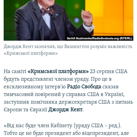
ВІДЕОУРОКИ «ELIFBE»
Русский
СВІДЧЕННЯ ОКУПАЦІЇ
Qırımtatar
УКРАЇНСЬКА ПРОБЛЕМА КРИМУ
ДОЛУЧАЙСЯ!
ІНФОГРАФІКА
Джордж Кент зазначив, що Вашингтон розуміє важливість
«Кримської платформи»
Усі сайти RFE/RL
На саміті
«Кримської платформи»
23 серпня США
будуть представлені членом уряду. Про це в
ексклюзивному інтерв'ю
Радіо Свобода
сказав
тимчасовий повірений у справах США в Україні,
заступник помічника держсекретаря США з питань
Європи та Євразії
Джордж Кент
.
«Від нас буде член Кабінету (уряду США – ред.).
Тобто це не буде президент або віцепрезидент, але