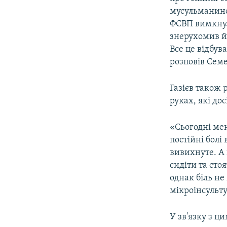
мусульманино
ФСВП вимкнули
знерухомив йо
Все це відбув
розповів Семе
Газієв також р
руках, які до
«Сьогодні мен
постійні болі
вивихнуте. А 
сидіти та сто
однак біль не
мікроінсульту
У зв'язку з ц