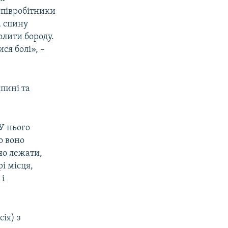
співробітники
а спину
олити бороду.
ся болі», –
спині та
 У нього
о воно
но лежати,
і місця,
 і
ія) з