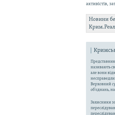
активістів, з
Новини бе
Крим.Реал
Кримськ
Представники
називають св
але вони від
несправедлив
Верховний су
об'єднань, 
Захисники за
переслідуван
переслідуван