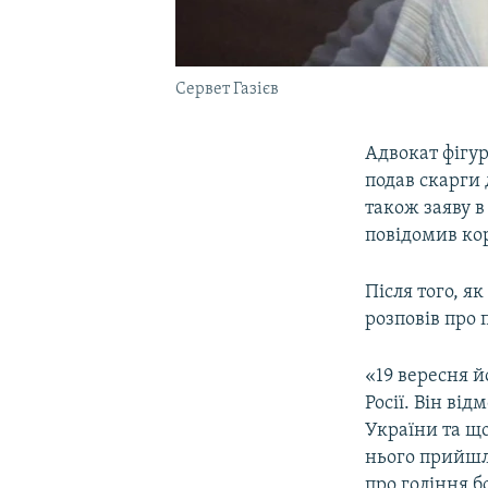
Сервет Газієв
Адвокат фігу
подав скарги 
також заяву в
повідомив ко
Після того, я
розповів про 
«19 вересня 
Росії. Він ві
України та що
нього прийшл
про гоління б