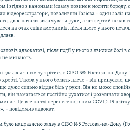
м і згідно з канонами ісламу повинен носити бороду, 
 відеореєстратори, поваливши Газієва – один заліз н
го, двоє почали виламувати руки, а четвертий почав г
алося на очах співкамерників, після цього у нього почали
дляєв.
озповів адвокатові, після події у нього з'явилися болі в 
сі не минають.
і вдалося з ним зустрітися в СІЗО №5 Ростова-на-Дону.
 в хребті. Також у нього болить плече – він припускає, щ
ще дуже сильно віддає біль у руки. Він не може спокій
яти, він намагається постійно рухатися і розминати хвор
 минає. Це все на тлі перенесеного ним COVID-19 влітку
», – повідомив адвокат.
им було направлено заяву в СІЗО №5 Ростова-на-Дону (Рос