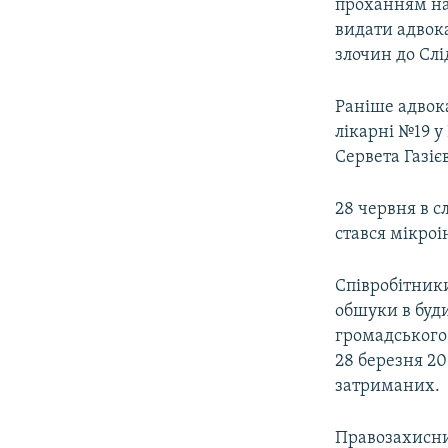
проханням на
видати адвока
злочин до Слі
Раніше адвок
лікарні №19 у
Сервета Газіє
28 червня в с
стався мікроі
Співробітники
обшуки в буди
громадського
28 березня 20
затриманих.
Правозахисн