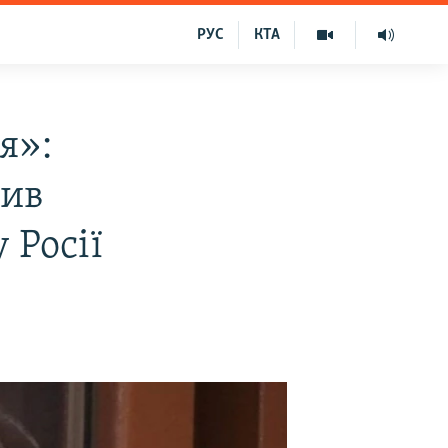
РУС
КТА
я»:
вив
 Росії