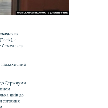
емедляєв
–
Росія), а
е Семедляєв
го підзахисний
х до Держдуми
янином
лька днів до
и питання
им