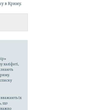
ку в Криму.
рір»
у халіфаті,
азнають
Криму.
 списку
 вважають їх
, що
еважно