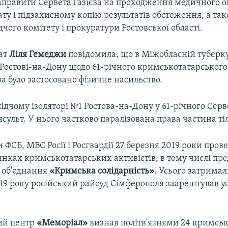
правити Сервета Газієва на проходження медичного ог
ту і підзахисному копію результатів обстеження, а так
дчого комітету і прокуратури Ростовської області.
ат
Ліля Гемеджи
повідомила, що в Міжобласній туберк
 Ростові-на-Дону щодо 61-річного кримськотатарського 
ва було застосовано фізичне насильство.
лідчому ізоляторі №1 Ростова-на-Дону у 61-річного Серв
нсульт. У нього частково паралізована права частина ті
 ФСБ, МВС Росії і Росгвардії 27 березня 2019 роки пров
нках кримськотатарських активістів, в тому числі пр
 об'єднання
«Кримська солідарність»
. Усього затримали
19 року російський райсуд Сімферополя заарештував ус
ий центр
«Меморіал»
визнав політв'язнями 24 кримсь