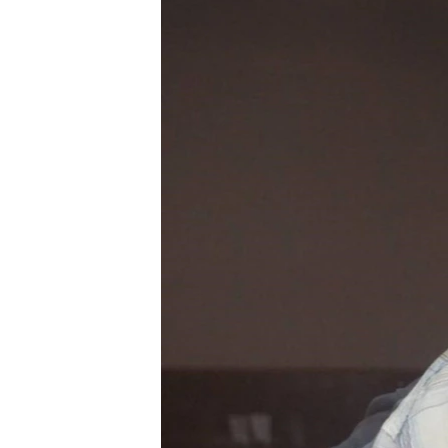
ВІДЕОУРОКИ «ELIFBE»
СВІДЧЕННЯ ОКУПАЦІЇ
УКРАЇНСЬКА ПРОБЛЕМА КРИМУ
ІНФОГРАФІКА