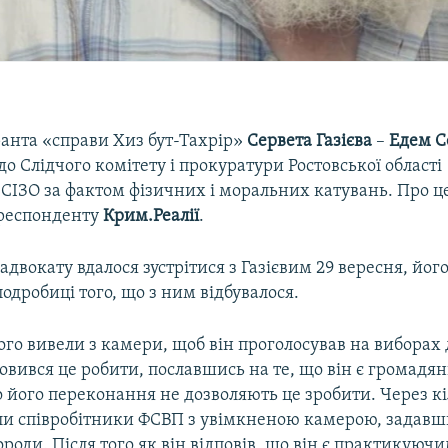
ранта «справи Хиз бут-Тахрір»
Сервета Газієва
–
Едем С
до Слідчого комітету і прокуратури Ростовської області (
 СІЗО за фактом фізичних і моральних катувань. Про ц
респонденту
Крим.Реалії
.
к адвокату вдалося зустрітися з Газієвим 29 вересня, йо
подробиці того, що з ним відбувалося.
його вивели з камери, щоб він проголосував на вибора
дмовився це робити, пославшись на те, що він є громад
 його переконання не дозволяють це зробити. Через кі
и співробітники ФСВП з увімкненою камерою, задавш
ороди. Після того як він відповів, що він є практикуюч