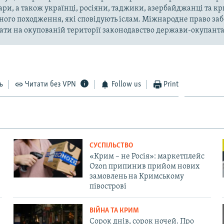
ари, а також українці, росіяни, таджики, азербайджанці та 
ного походження, які сповідують іслам. Міжнародне право за
ти на окупованій території законодавство держави-окупанта
ь
Читати без VPN
Follow us
Print
СУСПІЛЬСТВО
«Крим – не Росія»: маркетплейс
Ozon припинив прийом нових
замовлень на Кримському
півострові
ВІЙНА ТА КРИМ
Сорок днів, сорок ночей. Про