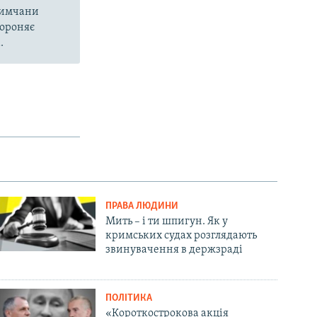
кримчани
бороняє
.
ПРАВА ЛЮДИНИ
Мить – і ти шпигун. Як у
кримських судах розглядають
звинувачення в держзраді
ПОЛІТИКА
«Короткострокова акція