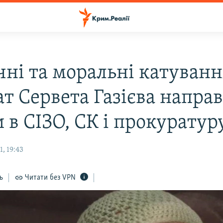
чні та моральні катуванн
ат Сервета Газієва напра
 в СІЗО, СК і прокуратуру
, 19:43
ь
Читати без VPN