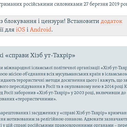
атриманих російськими силовиками 27 березня 2019 ро
з блокування і цензури! Встановити
додаток
ії для
iOS
і
Android
.
і «справи Хізб ут-Тахрір»
 міжнародної ісламської політичної організації «Хізб ут-Тах
оєю місією об'єднання всіх мусульманських країн в ісламськом
кидають терористичні методи досягнення цього і кажуть, що з
ого переслідування в Росії та в окупованому нею в 2014 році 
д Росії заборонив «Хізб ут-Тахрір» у 2003 році, включивши до
названих «терористичними».
арештованих і засуджених у «справі Хізб ут-Тахрір» кримчан
ня мотивованим за релігійною ознакою. Адвокати зазначають
і у цій справі російськими правоохоронними органами – пер