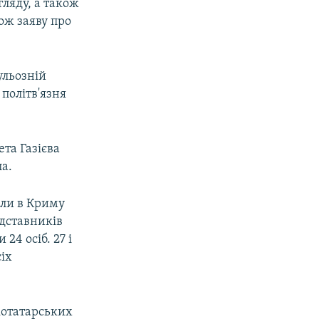
ляду, а також
ож заяву про
ульозній
політв'язня
ета Газієва
ла.
ели в Криму
едставників
 24 осіб. 27 і
іх
котатарських