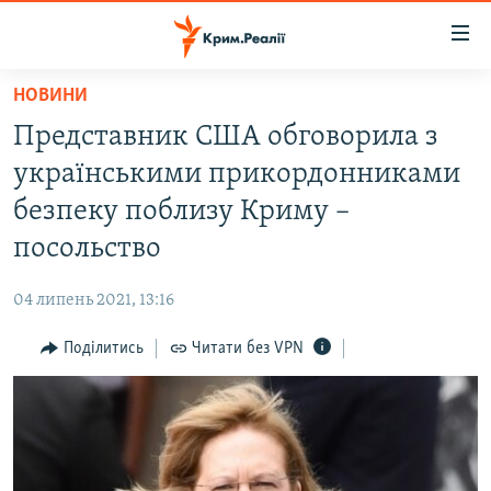
Доступність
посилання
Перейти
НОВИНИ
до
НОВИНИ
Представник США обговорила з
основного
ВОДА.КРИМ
матеріалу
українськими прикордонниками
ВІДЕО ТА ФОТО
Перейти
безпеку поблизу Криму –
до
ПОЛІТИКА
посольство
основної
БЛОГИ
навігації
04 липень 2021, 13:16
Перейти
ПОГЛЯД
до
Поділитись
Читати без VPN
ІНТЕРВ'Ю
пошуку
ВСЕ ЗА ДЕНЬ
СПЕЦПРОЕКТИ
ЯК ОБІЙТИ БЛОКУВАННЯ
ДЕПОРТАЦІЯ