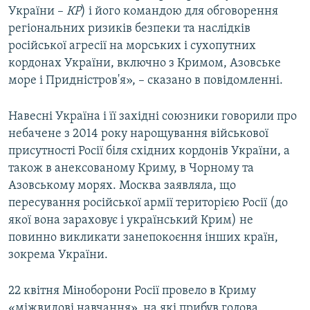
України –
КР
) і його командою для обговорення
регіональних ризиків безпеки та наслідків
російської агресії на морських і сухопутних
кордонах України, включно з Кримом, Азовське
море і Придністров'я», – сказано в повідомленні.
Навесні Україна і її західні союзники говорили про
небачене з 2014 року нарощування військової
присутності Росії біля східних кордонів України, а
також в анексованому Криму, в Чорному та
Азовському морях. Москва заявляла, що
пересування російської армії територією Росії (до
якої вона зараховує і український Крим) не
повинно викликати занепокоєння інших країн,
зокрема України.
22 квітня Міноборони Росії провело в Криму
«міжвидові навчання», на які прибув голова