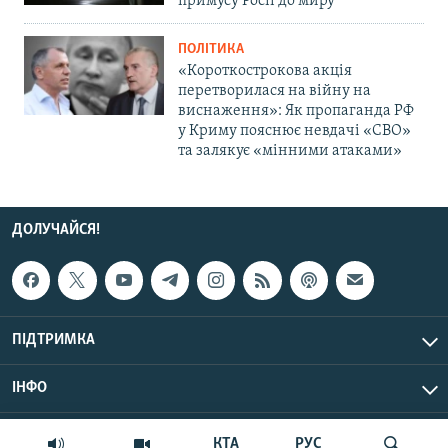
примусу Росії до миру
ПОЛІТИКА
«Короткострокова акція
перетворилася на війну на
виснаження»: Як пропаганда РФ
у Криму пояснює невдачі «СВО»
та залякує «мінними атаками»
ДОЛУЧАЙСЯ!
ПІДТРИМКА
ІНФО
© Крим.Реалії, 2026 | Усі права застережено.
КТА
РУС