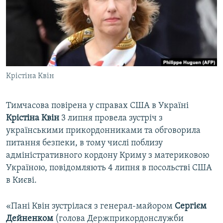
ВІДЕОУРОКИ «ELIFBE»
Русский
СВІДЧЕННЯ ОКУПАЦІЇ
Qırımtatar
УКРАЇНСЬКА ПРОБЛЕМА КРИМУ
ДОЛУЧАЙСЯ!
ІНФОГРАФІКА
Крістіна Квін
Тимчасова повірена у справах США в Україні
Усі сайти RFE/RL
Крістіна Квін
3 липня провела зустріч з
українськими прикордонниками та обговорила
питання безпеки, в тому числі поблизу
адміністративного кордону Криму з материковою
Україною, повідомляють 4 липня в посольстві США
в Києві.
«Пані Квін зустрілася з генерал-майором
Сергієм
Дейненком
(голова Держприкордонслужби