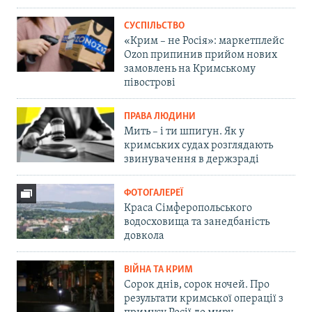
СУСПІЛЬСТВО
«Крим – не Росія»: маркетплейс
Ozon припинив прийом нових
замовлень на Кримському
півострові
ПРАВА ЛЮДИНИ
Мить – і ти шпигун. Як у
кримських судах розглядають
звинувачення в держзраді
ФОТОГАЛЕРЕЇ
Краса Сімферопольського
водосховища та занедбаність
довкола
ВІЙНА ТА КРИМ
Сорок днів, сорок ночей. Про
результати кримської операції з