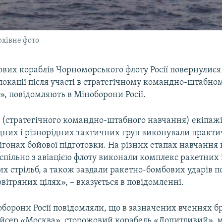
хівне фото
ових кораблів Чорноморського флоту Росії повернулися
локації після участі в стратегічному командно-штабно
, повідомляють в Міноборони Росії.
 (стратегічного командно-штабного навчання) екіпажі
дних і різнорідних тактичних груп виконували практич
гонах бойової підготовки. На різних етапах навчання 
спільно з авіацією флоту виконали комплекс ракетних 
х стрільб, а також завдали ракетно-бомбових ударів п
овітряних цілях», – вказується в повідомленні.
борони Росії повідомляли, що в зазначених вченнях бр
йсер «Москва», сторожовий корабель «Допитливий», м