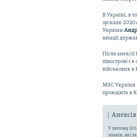
В Україні, в 
зусилля-2020»
України
Андр
авіації держа
Після анексії
півострові і 
військових в
МЗС України в
проводить в К
Анексія
У лютому 201
знаків, які 