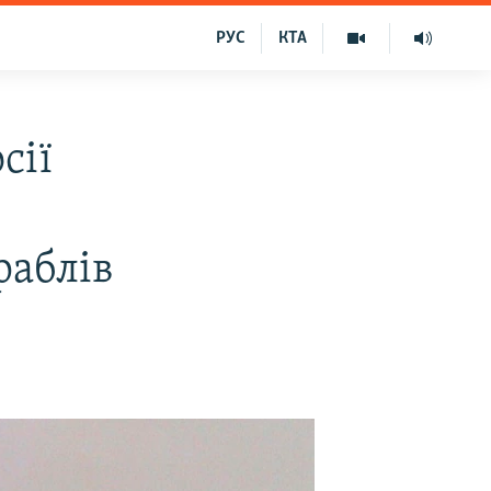
РУС
КТА
сії
раблів