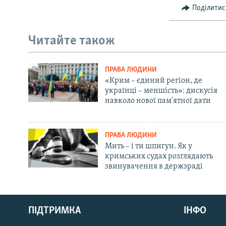
Поділитис
Читайте також
ПРАВА ЛЮДИНИ
«Крим – єдиний регіон, де
українці – меншість»: дискусія
навколо нової пам'ятної дати
ПРАВА ЛЮДИНИ
Мить – і ти шпигун. Як у
кримських судах розглядають
звинувачення в держзраді
Русский
ПІДТРИМКА
ІНФО
Qırımtatar