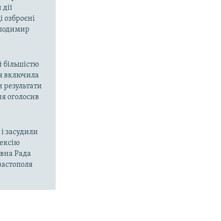
 дії
і озброєні
олодимир
й більшістю
ія включила
и результати
ня оголосив
і засудили
нексію
овна Рада
вастополя