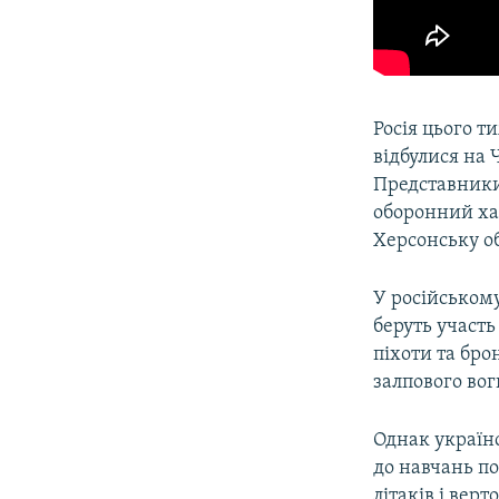
Росія цього 
відбулися на
Представники
оборонний хар
Херсонську об
У російськом
беруть участь
піхоти та бро
залпового во
Однак українс
до навчань по
літаків і верт