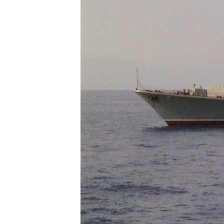
ВІДЕОУРОКИ «ELIFBE»
СВІДЧЕННЯ ОКУПАЦІЇ
УКРАЇНСЬКА ПРОБЛЕМА КРИМУ
ІНФОГРАФІКА