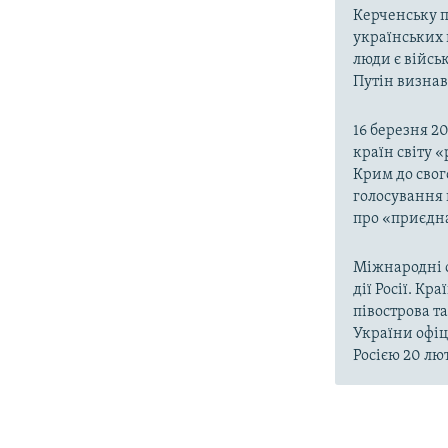
Керченську п
українських 
люди є війсь
Путін визнав,
16 березня 2
країн світу 
Крим до свог
голосування 
про «приєдна
Міжнародні о
дії Росії. Кр
півострова т
України офіц
Росією 20 лют