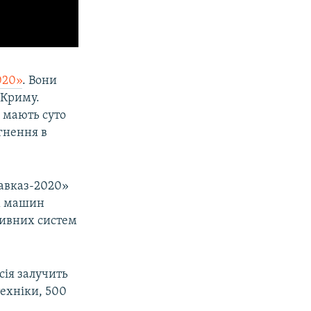
020»
. Вони
 Криму.
 мають суто
ргнення в
Кавказ-2020»
их машин
тивних систем
сія залучить
техніки, 500