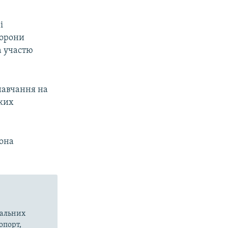
і
борони
а участю
 навчання на
ьких
вона
вальних
опорт,