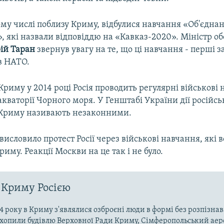
тому числі поблизу Криму, відбулися навчання «Об'єднан
, які назвали відповіддю на «Кавказ-2020». Міністр о
ій Таран
звернув увагу на те, що ці навчання - перші з
в НАТО.
 Криму у 2014 році Росія проводить регулярні військові
в акваторії Чорного моря. У Генштабі України дії російс
 Криму називають незаконними.
исловило протест Росії через військові навчання, які 
риму. Реакції Москви на це так і не було.
 Криму Росією
4 року в Криму з'являлися озброєні люди в формі без розпізна
захопили будівлю Верховної Ради Криму, Сімферопольський аер