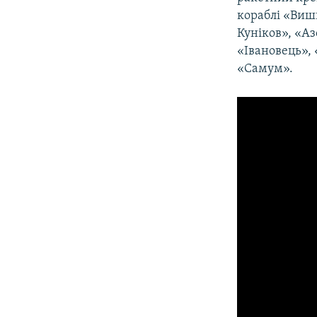
кораблі «Вишн
Куніков», «Аз
«Івановець», 
«Самум».