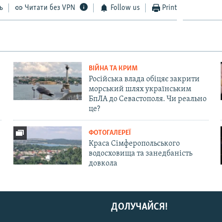
ь
Читати без VPN
Follow us
Print
ВІЙНА ТА КРИМ
Російська влада обіцяє закрити
морський шлях українським
БпЛА до Севастополя. Чи реально
це?
ФОТОГАЛЕРЕЇ
Краса Сімферопольського
водосховища та занедбаність
довкола
ДОЛУЧАЙСЯ!