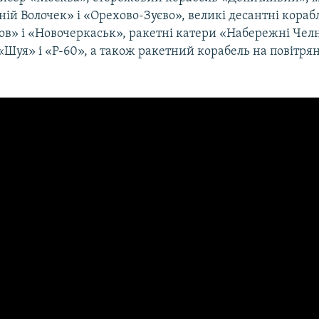
ій Волочек» і «Орехово-Зуєво», великі десантні кораб
ов» і «Новочеркаськ», ракетні катери «Набережні Чел
«Шуя» і «Р-60», а також ракетний корабель на повітря