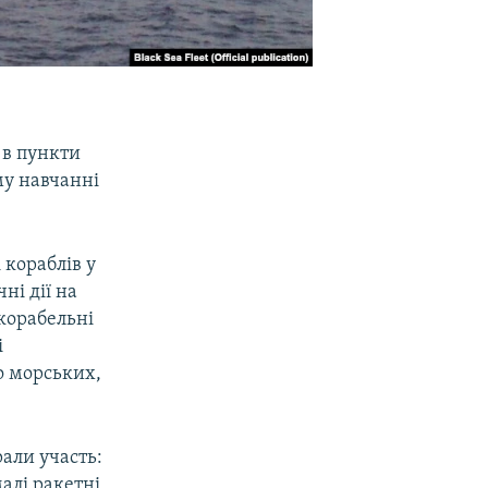
 в пункти
му навчанні
 кораблів у
ні дії на
корабельні
і
о морських,
али участь:
алі ракетні