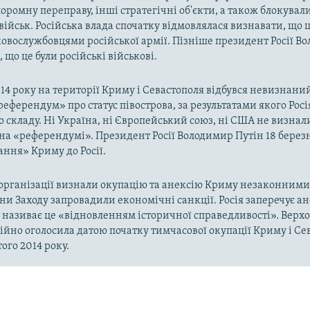
оромну переправу, інші стратегічні об'єкти, а також блокували
військ. Російська влада спочатку відмовлялася визнавати, що ц
ковослужбовцями російської армії. Пізніше президент Росії В
 що це були російські військові.
014 року на території Криму і Севастополя відбувся невизнани
«референдум» про статус півострова, за результатами якого Рос
о складу. Ні Україна, ні Європейський союз, ні США не визнал
на «референдумі». Президент Росії Володимир Путін 18 берез
ння» Криму до Росії.
рганізації визнали окупацію та анексію Криму незаконними 
аїни Заходу запровадили економічні санкції. Росія заперечує а
а називає це «відновленням історичної справедливості». Верх
ійно оголосила датою початку тимчасової окупації Криму і Се
ого 2014 року.