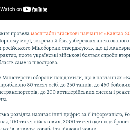
тижня провела
масштабні військові навчання «Кавказ-2
 Чорному морі, зокрема й біля узбережжя анексованого
 російського Міноборони стверджують, що ці маневри
актер, проте українські військові бояться спроби вто
ласть саме із півострова.
у Міністерстві оборони повідомили, що в навчаннях «
 приблизно 80 тисяч осіб, до 250 танків, до 450 бойов
нетранспортерів, до 200 артилерійських систем і реак
гню.
ька розвідка називає інші цифри: за її інформацією, Ро
над 100 тисяч військових, 3000 тисячі одиниць броне
ольотів, а також кораблі та підводні човни.