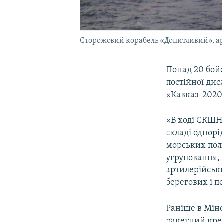
Сторожовий корабель «Допитливий», ар
Понад 20 бой
постійної дис
«Кавказ-2020»
«В ході СКШН
складі однорі
морських полі
угруповання, 
артилерійськи
берегових і п
Раніше в Міно
ракетний кре