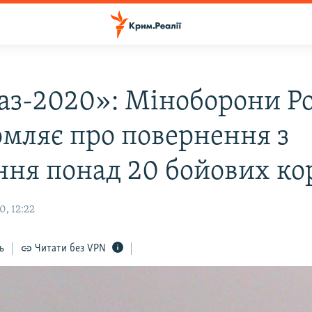
аз-2020»: Міноборони Ро
омляє про повернення з
ння понад 20 бойових ко
0, 12:22
ь
Читати без VPN