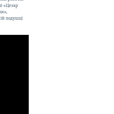
лі «Цезар
ни»,
ній подушці