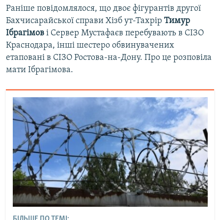
Раніше повідомлялося, що двоє фігурантів другої
Бахчисарайської справи Хізб ут-Тахрір
Тимур
Ібрагімов
і Сервер Мустафаєв перебувають в СІЗО
Краснодара, інші шестеро обвинувачених
етаповані в СІЗО Ростова-на-Дону. Про це розповіла
мати Ібрагімова.
БІЛЬШЕ ПО ТЕМІ: