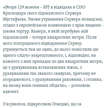
«Вчора (
29 жовтня – КР
) я відвідала в СІЗО
Краснодара свого підзахисного Сервера
Мустафаєва. Умови утримання Сервера нелюдські,
згідно з європейською конвенцією з прав людини –
умови тортур. Камера, в якій перебуває мій
підзахисний – чотири квадратних метри. Після
мого попереднього відвідування Сервер
утримується там не один, до нього помістили ще
одного слідчо-заарештованого, і, відповідно, на
кожного з них припадає по два квадратних метри,
це з урахуванням встановлених ліжок, з
урахуванням так званого санвузла, причому не
огородженого, з урахуванням раковини, і столика,
на якому вони повинні обідати», – розповіла
адвокат.
З'ясувалося, підкреслила Гемеджі, що за