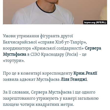
ВІДЕОУРОКИ «ELIFBE»
Русский
СВІДЧЕННЯ ОКУПАЦІЇ
Qırımtatar
УКРАЇНСЬКА ПРОБЛЕМА КРИМУ
ДОЛУЧАЙСЯ!
ІНФОГРАФІКА
Умови утримання фігуранта другої
Бахчисарайської «справи Хізб ут-Тахрір»,
координатора «Кримської солідарності»
Сервера
Усі сайти RFE/RL
Мустафаєва
в СІЗО Краснодару (Росія) - це
«тортури».
Про це в коментарі кореспонденту
Крим.Реалії
заявила адвокат Мустафаєва
Ліля Гемеджі
.
За її словами, Сервера Мустафаєва і ще одного
заарештованого утримують у камері загальною
площею чотири квадратних метри.