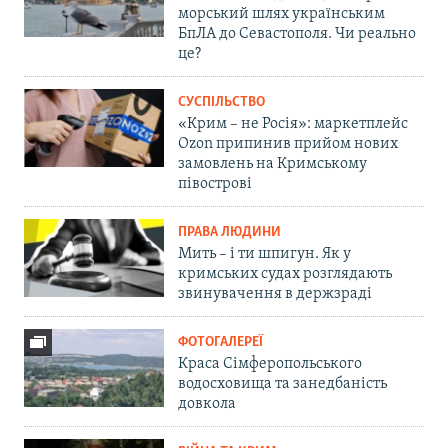
морський шлях українським
БпЛА до Севастополя. Чи реально
це?
СУСПІЛЬСТВО
«Крим – не Росія»: маркетплейс
Ozon припинив прийом нових
замовлень на Кримському
півострові
ПРАВА ЛЮДИНИ
Мить – і ти шпигун. Як у
кримських судах розглядають
звинувачення в держзраді
ФОТОГАЛЕРЕЇ
Краса Сімферопольського
водосховища та занедбаність
довкола