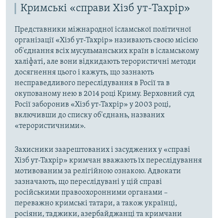
Кримські «справи Хізб ут-Тахрір»
Представники міжнародної ісламської політичної
організації «Хізб ут-Тахрір» називають своєю місією
об'єднання всіх мусульманських країн в ісламському
халіфаті, але вони відкидають терористичні методи
досягнення цього і кажуть, що зазнають
несправедливого переслідування в Росії та в
окупованому нею в 2014 році Криму. Верховний суд
Росії заборонив «Хізб ут-Тахрір» у 2003 році,
включивши до списку об'єднань, названих
«терористичними».
Захисники заарештованих і засуджених у «справі
Хізб ут-Тахрір» кримчан вважають їх переслідування
мотивованим за релігійною ознакою. Адвокати
зазначають, що переслідувані у цій справі
російськими правоохоронними органами –
переважно кримські татари, а також українці,
росіяни, таджики, азербайджанці та кримчани