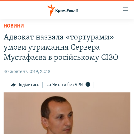
Доступність
посилання
Перейти
НОВИНИ
до
НОВИНИ
Адвокат назвала «тортурами»
основного
ВОДА.КРИМ
матеріалу
умови утримання Сервера
ВІДЕО ТА ФОТО
Перейти
Мустафаєва в російському СІЗО
до
ПОЛІТИКА
основної
30 жовтень 2019, 22:18
БЛОГИ
навігації
Перейти
Поділитись
Читати без VPN
ПОГЛЯД
до
ІНТЕРВ'Ю
пошуку
ВСЕ ЗА ДЕНЬ
СПЕЦПРОЕКТИ
ЯК ОБІЙТИ БЛОКУВАННЯ
ДЕПОРТАЦІЯ