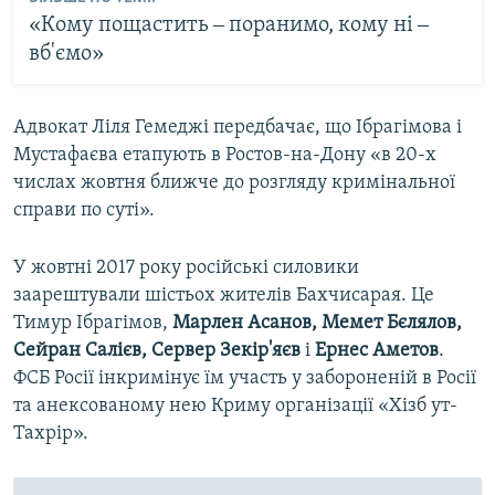
«Кому пощастить ‒ поранимо, кому ні ‒
вб'ємо»
Адвокат Ліля Гемеджі передбачає, що Ібрагімова і
Мустафаєва етапують в Ростов-на-Дону «в 20-х
числах жовтня ближче до розгляду кримінальної
справи по суті».
У жовтні 2017 року російські силовики
заарештували шістьох жителів Бахчисарая. Це
Тимур Ібрагімов,
Марлен Асанов, Мемет Бєлялов,
Сейран Салієв, Сервер Зекір'яєв
і
Ернес Аметов
.
ФСБ Росії інкримінує їм участь у забороненій в Росії
та анексованому нею Криму організації «Хізб ут-
Тахрір».