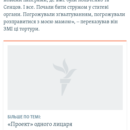
новими паперами, де вже були Кольченко та
Сенцов. І все. Почали бити струмом у статеві
органи. Погрожували зґвалтуванням, погрожували
розправитися з моєю мамою», ‒ переказував він
ЗМІ ці тортури.
БІЛЬШЕ ПО ТЕМІ:
«Проект» одного лицаря