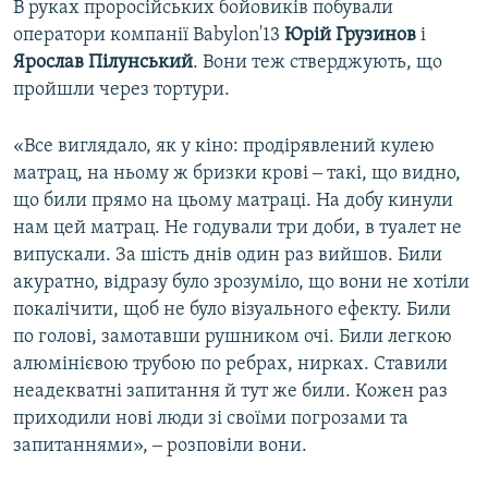
В руках проросійських бойовиків побували
оператори компанії Babylon'13
Юрій Грузинов
і
Ярослав Пілунський
. Вони теж стверджують, що
пройшли через тортури.
«Все виглядало, як у кіно: продірявлений кулею
матрац, на ньому ж бризки крові ‒ такі, що видно,
що били прямо на цьому матраці. На добу кинули
нам цей матрац. Не годували три доби, в туалет не
випускали. За шість днів один раз вийшов. Били
акуратно, відразу було зрозуміло, що вони не хотіли
покалічити, щоб не було візуального ефекту. Били
по голові, замотавши рушником очі. Били легкою
алюмінієвою трубою по ребрах, нирках. Ставили
неадекватні запитання й тут же били. Кожен раз
приходили нові люди зі своїми погрозами та
запитаннями», ‒ розповіли вони.