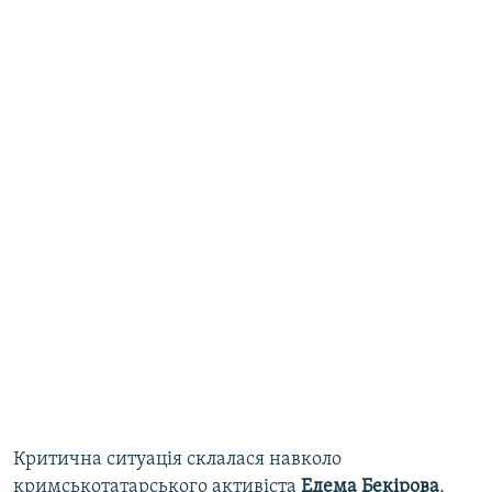
Критична ситуація склалася навколо
кримськотатарського активіста
Едема Бекірова
,