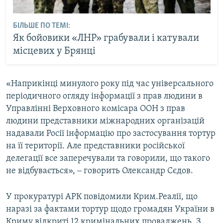
БІЛЬШЕ ПО ТЕМІ:
Як бойовики «ЛНР» грабували і катували
місцевих у Брянці
«Наприкінці минулого року під час універсального
періодичного огляду інформації з прав людини в
Управлінні Верховного комісара ООН з прав
людини представники міжнародних організацій
надавали Росії інформацію про застосування тортур
на її території. Але представники російської
делегації все заперечували та говорили, що такого
не відбувається», ‒ говорить Олександр Сєдов.
У прокуратурі АРК повідомили Крим.Реалії, що
наразі за фактами тортур щодо громадян України в
Криму відкриті 12 кримінальних проваджень. З