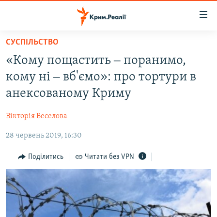
Доступність
посилання
Перейти
СУСПІЛЬСТВО
до
НОВИНИ
«Кому пощастить ‒ поранимо,
основного
ВОДА.КРИМ
матеріалу
кому ні ‒ вб'ємо»: про тортури в
ВІДЕО ТА ФОТО
Перейти
анексованому Криму
до
ПОЛІТИКА
основної
Вікторія Веселова
БЛОГИ
навігації
Перейти
28 червень 2019, 16:30
ПОГЛЯД
до
ІНТЕРВ'Ю
Поділитись
Читати без VPN
пошуку
ВСЕ ЗА ДЕНЬ
СПЕЦПРОЕКТИ
ЯК ОБІЙТИ БЛОКУВАННЯ
ДЕПОРТАЦІЯ