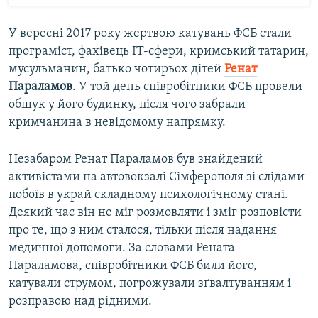
У вересні 2017 року жертвою катувань ФСБ стали
програміст, фахівець IT-сфери, кримський татарин,
мусульманин, батько чотирьох дітей
Ренат
Параламов
. У той день співробітники ФСБ провели
обшук у його будинку, після чого забрали
кримчанина в невідомому напрямку.
Незабаром Ренат Параламов був знайдений
активістами на автовокзалі Сімферополя зі слідами
побоїв в украй складному психологічному стані.
Деякий час він не міг розмовляти і зміг розповісти
про те, що з ним сталося, тільки після надання
медичної допомоги. За словами Рената
Параламова, співробітники ФСБ били його,
катували струмом, погрожували зґвалтуванням і
розправою над рідними.