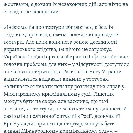
жертвами, є докази їх незаконних дій, але ніхто на
сьогодні не покараний.
«Інформація про тортури збирається, є безліч
свідчень, прізвища, імена людей, які проводять
тортури. Але поки вони поза зоною досяжності
українського слідства, їм нічого не загрожує.
Українські слідчі органи збирають інформацію, але
головна проблема для них ‒ у відсутності доступу до
анексованої території, а Росія на вимогу України
відмовляється видавати винних у тортурах.
Залишається чекати початку розгляду цих справ у
Міжнародному кримінальному суді. Рішення
можуть бути не скоро, але важливо, що такі
злочини, як тортури, не мають терміну давності. У
разі зміни політичної ситуації в Росії, деокупації
Криму люди, причетні до тортур, можуть бути
видані Міжнародному кримінальному суду», ‒