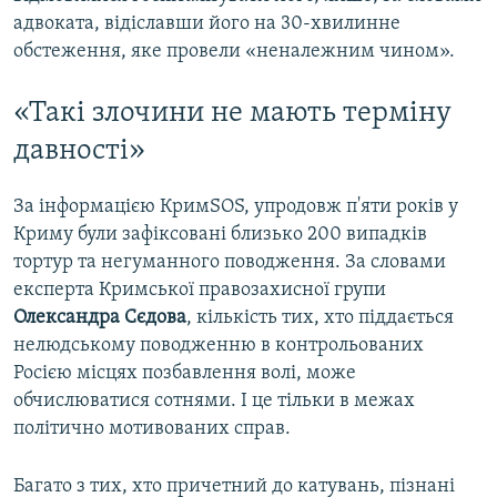
адвоката, відіславши його на 30-хвилинне
обстеження, яке провели «неналежним чином».
«Такі злочини не мають терміну
давності»
За інформацією КримSOS, упродовж п'яти років у
Криму були зафіксовані близько 200 випадків
тортур та негуманного поводження. За словами
експерта Кримської правозахисної групи
Олександра Сєдова
, кількість тих, хто піддається
нелюдському поводженню в контрольованих
Росією місцях позбавлення волі, може
обчислюватися сотнями. І це тільки в межах
політично мотивованих справ.
Багато з тих, хто причетний до катувань, пізнані