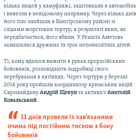
кілька людей у камуфляжі, заштовхали в автомобіль
і вивезли в невідомому напрямку. Через кілька днів
його тіло знайшли в Білогірському районі зі
слідами жорстоких тортур, в результаті яких, як
передбачається, його вбили. У Решата Аметова
залишилися дружина та троє неповнолітніх дітей.
Ті, кому вдалося вижити в руках проросійських
бойовиків, розповідають подробиці свого
перебування в катівнях. Через тортури у березні
2014 року пройшли координатор кримських акцій
Євромайдану
Андрій Щекун
та активіст
Анатолій
Ковальський
.
11 днів провели із зав'язаними
очима під постійним тиском з боку
бойовиків