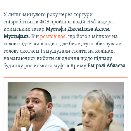
У липні минулого року через тортури
співробітників ФСБ пройшов водій сім'ї лідера
кримських татар
Мустафи Джемілєва Ахтем
Мустафаєв
. Він
розповідає
, що його з мішком на
голові відвезли в підвал, де били, туго обв'язували
голову скотчем і змушували стояти на колінах,
намагаючись вибити свідчення щодо підпалу
будинку російського муфтія Криму
Еміралі Аблаєва
.