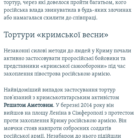
тортур, через які довелося пройти багатьом, кого
російська влада звинуватила в будь-яких злочинах
або намагалася схилити до співпраці.
Тортури «кримської весни»
Незаконні силові методи до людей у Криму почали
активно застосовувати проросійські бойовики та
представники «кримської самооборони» під час
захоплення півострова російською армією.
Найвідоміший випадок застосування тортур
пов'язаний з кримськотатарським активістом
Решатом Аметовим
. У березні 2014 року він
вийшов на площу Леніна в Сімферополі з протестом
проти захоплення Криму російською армією. Він
мовчки стояв навпроти озброєних солдатів
російської армії. Незабаром до нього підійшли