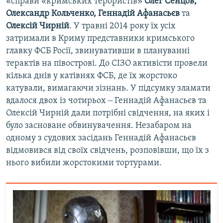
«справи «кримських терористів»
Олег Сенцов,
Олександр Кольченко, Геннадій Афанасьєв
та
Олексій Чирній
. У травні 2014 року їх усіх
затримали в Криму представники кримського
главку ФСБ Росії, звинувативши в плануванні
терактів на півострові. До СІЗО активісти провели
кілька днів у катівнях ФСБ, де їх жорстоко
катували, вимагаючи зізнань. У підсумку зламати
вдалося двох із чотирьох ‒ Геннадій Афанасьєв та
Олексій Чирній дали потрібні свідчення, на яких і
було засноване обвинувачення. Незабаром на
одному з судових засідань Геннадій Афанасьєв
відмовився від своїх свідчень, розповівши, що їх з
нього вибили жорстокими тортурами.