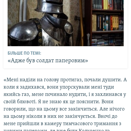
БІЛЬШЕ ПО ТЕМІ:
«Адже був солдат паперовим»
«Мені наділи на голову протигаз, почали душити. А
коли я задихався, вони упорскували мені туди
якийсь газ, мене починало нудити, і я захлинався у
своїй блювоті. Я не знаю як це пояснити. Вони
говорили, що на цьому все закінчиться. Але нічого
на цьому ніколи в них не закінчується. Вночі до
мене прийшли в камеру тимчасового тримання з