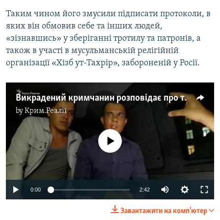
Таким чином його змусили підписати протоколи, в
яких він обмовив себе та інших людей,
«зізнавшись» у зберіганні тротилу та патронів, а
також в участі в мусульманській релігійній
організації «Хізб ут-Тахрір», забороненій у Росії.
Викрадений кримчанин розповідає про тортури, які до нього застосовували невідомі
by
Крим.Реалії
No media source currently available
0:00
2:42
Завантажити на комп'ютер