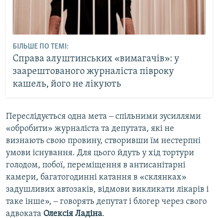
БІЛЬШЕ ПО ТЕМІ:
Справа алуштинських «вимагачів»: у
заарештованого журналіста півроку
кашель, його не лікують
Переслідується одна мета ‒ спільними зусиллями
«обробити» журналіста та депутата, які не
визнають свою провину, створивши їм нестерпні
умови існування. Для цього йдуть у хід тортури
голодом, побої, переміщення в антисанітарні
камери, багатогодинні катання в «склянках»
задушливих автозаків, відмови викликати лікарів і
таке інше», ‒ говорять депутат і блогер через свого
адвоката
Олексія Ладіна
.