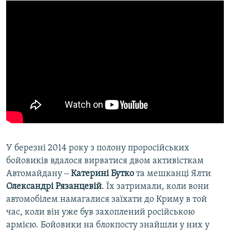
​У березні 2014 року з полону проросійських
бойовиків вдалося вирватися двом активісткам
Автомайдану ‒
Катерині Бутко
та мешканці Ялти
Олександрі Рязанцевій
. Їх затримали, коли вони
автомобілем намагалися заїхати до Криму в той
час, коли він уже був захоплений російською
армією. Бойовики на блокпосту знайшли у них у