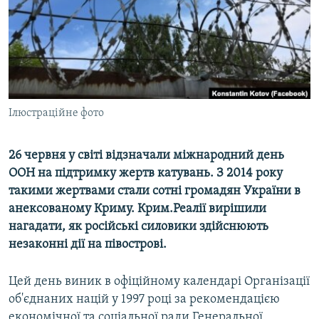
ВІДЕОУРОКИ «ELIFBE»
Русский
СВІДЧЕННЯ ОКУПАЦІЇ
Qırımtatar
УКРАЇНСЬКА ПРОБЛЕМА КРИМУ
ДОЛУЧАЙСЯ!
ІНФОГРАФІКА
Ілюстраційне фото
26 червня у світі відзначали міжнародний день
Усі сайти RFE/RL
ООН на підтримку жертв катувань. З 2014 року
такими жертвами стали сотні громадян України в
анексованому Криму. Крим.Реалії вирішили
нагадати, як російські силовики здійснюють
незаконні дії на півострові.
Цей день виник в офіційному календарі Організації
об'єднаних націй у 1997 році за рекомендацією
економічної та соціальної ради Генеральної