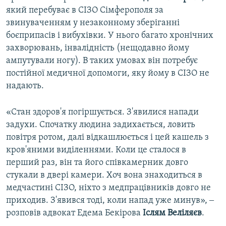
який перебуває в СІЗО Сімферополя за
звинуваченням у незаконному зберіганні
боєприпасів і вибухівки. У нього багато хронічних
захворювань, інвалідність (нещодавно йому
ампутували ногу). В таких умовах він потребує
постійної медичної допомоги, яку йому в СІЗО не
надають.
«Стан здоров'я погіршується. З'явилися напади
задухи. Спочатку людина задихається, ловить
повітря ротом, далі відкашлюється і цей кашель з
кров'яними виділеннями. Коли це сталося в
перший раз, він та його співкамерник довго
стукали в двері камери. Хоч вона знаходиться в
медчастині СІЗО, ніхто з медпрацівників довго не
приходив. З'явився тоді, коли напад уже минув», ‒
розповів адвокат Едема Бекірова
Іслям Веліляєв
.