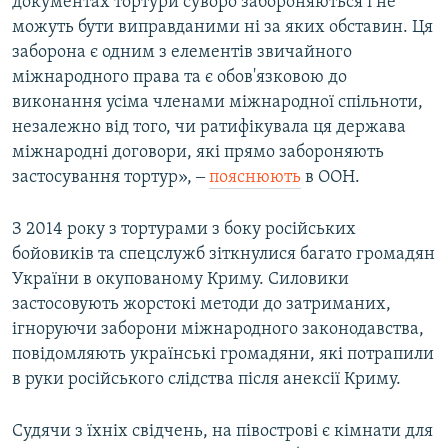
документах тортури суворо забороняються і не
можуть бути виправданими ні за яких обставин. Ця
заборона є одним з елементів звичайного
міжнародного права та є обов'язковою до
виконання усіма членами міжнародної спільноти,
незалежно від того, чи ратифікувала ця держава
міжнародні договори, які прямо забороняють
застосування тортур», ‒
пояснюють
в ООН.
З 2014 року з тортурами з боку російських
бойовиків та спецслужб зіткнулися багато громадян
України в окупованому Криму. Силовики
застосовують жорстокі методи до затриманих,
ігноруючи заборони міжнародного законодавства,
повідомляють українські громадяни, які потрапили
в руки російського слідства після анексії Криму.
Судячи з їхніх свідчень, на півострові є кімнати для