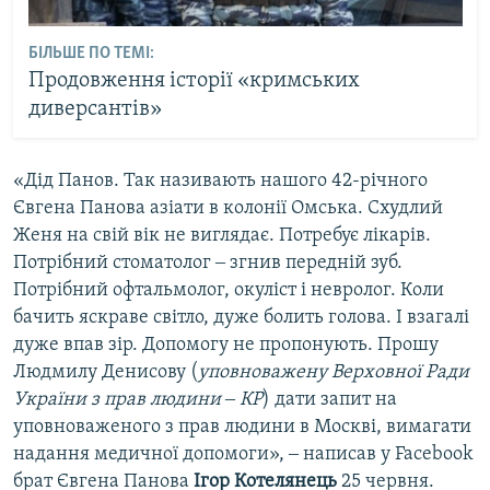
БІЛЬШЕ ПО ТЕМІ:
Продовження історії «кримських
диверсантів»
«Дід Панов. Так називають нашого 42-річного
Євгена Панова азіати в колонії Омська. Схудлий
Женя на свій вік не виглядає. Потребує лікарів.
Потрібний стоматолог ‒ згнив передній зуб.
Потрібний офтальмолог, окуліст і невролог. Коли
бачить яскраве світло, дуже болить голова. І взагалі
дуже впав зір. Допомогу не пропонують. Прошу
Людмилу Денисову (
уповноважену Верховної Ради
України з прав людини ‒ КР
) дати запит на
уповноваженого з прав людини в Москві, вимагати
надання медичної допомоги», ‒ написав у Facebook
брат Євгена Панова
Ігор Котелянець
25 червня.