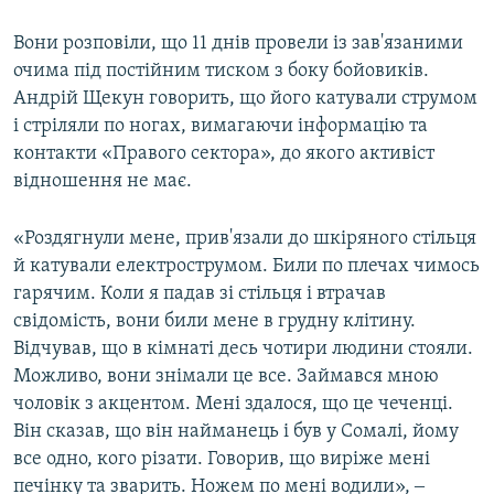
Вони розповіли, що 11 днів провели із зав'язаними
очима під постійним тиском з боку бойовиків.
Андрій Щекун говорить, що його катували струмом
і стріляли по ногах, вимагаючи інформацію та
контакти «Правого сектора», до якого активіст
відношення не має.
«Роздягнули мене, прив'язали до шкіряного стільця
й катували електрострумом. Били по плечах чимось
гарячим. Коли я падав зі стільця і втрачав
свідомість, вони били мене в грудну клітину.
Відчував, що в кімнаті десь чотири людини стояли.
Можливо, вони знімали це все. Займався мною
чоловік з акцентом. Мені здалося, що це чеченці.
Він сказав, що він найманець і був у Сомалі, йому
все одно, кого різати. Говорив, що виріже мені
печінку та зварить. Ножем по мені водили», ‒