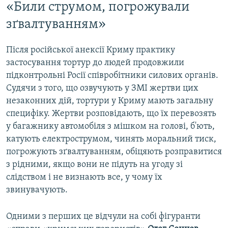
«Били струмом, погрожували
зґвалтуванням»
Після російської анексії Криму практику
застосування тортур до людей продовжили
підконтрольні Росії співробітники силових органів.
Судячи з того, що озвучують у ЗМІ жертви цих
незаконних дій, тортури у Криму мають загальну
специфіку. Жертви розповідають, що їх перевозять
у багажнику автомобіля з мішком на голові, б'ють,
катують електрострумом, чинять моральний тиск,
погрожують зґвалтуванням, обіцяють розправитися
з рідними, якщо вони не підуть на угоду зі
слідством і не визнають все, у чому їх
звинувачують.
Одними з перших це відчули на собі фігуранти