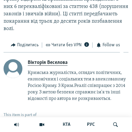
них 6 перекваліфіковані за статтею 438 (порушення
законів і звичаїв війни). Ці статті передбачають
покарання від трьох до десяти років позбавлення
волі.
Поділитись
Читати без VPN
Follow us
Вікторія Веселова
Кримська журналістка, оглядач політичних,
економічних і соціальних тем в анексованому
Росією Криму. З Крим.Реалії співпрацює з 2014
року. З метою безпеки справжнє ім'я та інші
відомості про автора не розкриваються.
This item is part of
КТА
РУС
Крим
Суспільство
Статті
Головне за добу