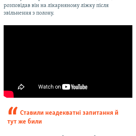
розповідав він на лікарняному ліжку після
звільнення з полону.
Ставили неадекватні запитання й
тут же били