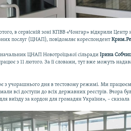
лютого, в сервісній зоні КПВВ «Чонгар» відкрили Центр
вних послуг (ЦНАП), повідомляє кореспондент
Крим.Ре
 начальник ЦНАП Новотроїцької сільради
Ірина Собчи
рацює з 11 лютого. За її словами, тут вже можуть надав
 з учорашнього дня в тестовому режимі. Ми працюєм
мали всі доступи до всіх державних реєстрів. Вчора б
для виїзду за кордон для громадян України», – сказал