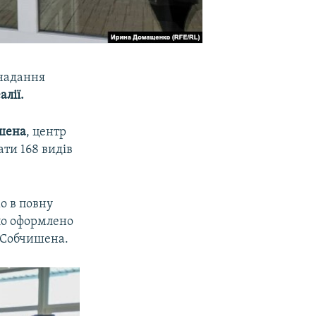
 надання
алії.
шена
, центр
ати 168 видів
о в повну
уло оформлено
а Собчишена.