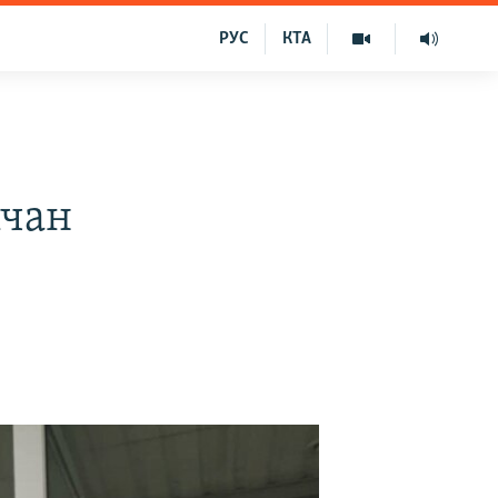
РУС
КТА
мчан