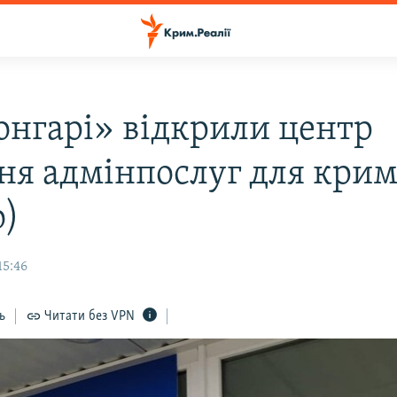
онгарі» відкрили центр
ня адмінпослуг для кри
о)
15:46
ь
Читати без VPN