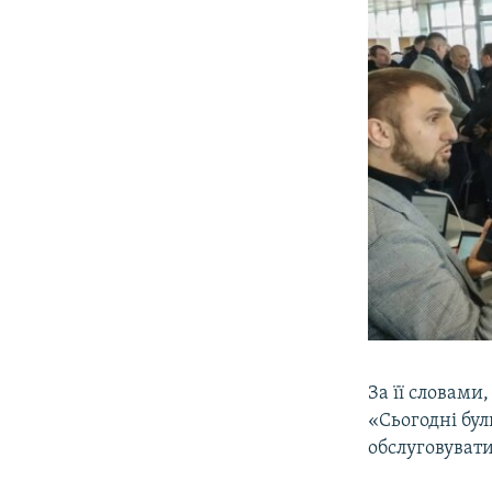
За її словам
«Сьогодні бул
обслуговуват