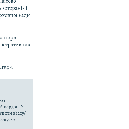
мчасово
 ветеранів і
рховної Ради
Чонгар»
іністративних
нгар».
ю і
й кордон. У
нкти в'їзду/
пропуску