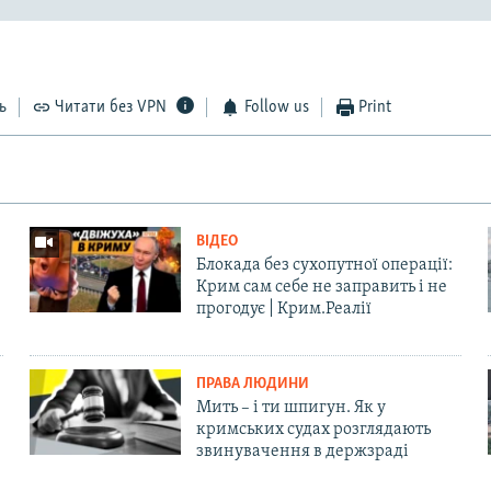
ь
Читати без VPN
Follow us
Print
ВІДЕО
Блокада без сухопутної операції:
Крим сам себе не заправить і не
прогодує | Крим.Реалії
ПРАВА ЛЮДИНИ
Мить – і ти шпигун. Як у
кримських судах розглядають
звинувачення в держзраді