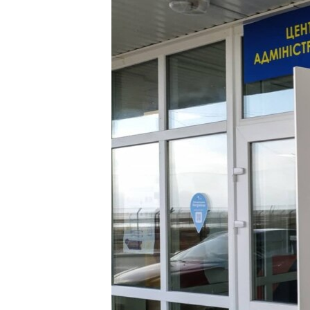
ВІДЕОУРОКИ «ELIFBE»
СВІДЧЕННЯ ОКУПАЦІЇ
УКРАЇНСЬКА ПРОБЛЕМА КРИМУ
ІНФОГРАФІКА