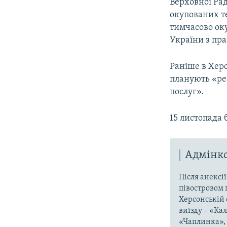
Верховної Рад
окупованих те
тимчасово ок
України з пр
Раніше в Хер
планують «реа
послуг».
15 листопада 
Адмінко
Після анексі
півостровом 
Херсонській 
виїзду – «Ка
«Чаплинка», 