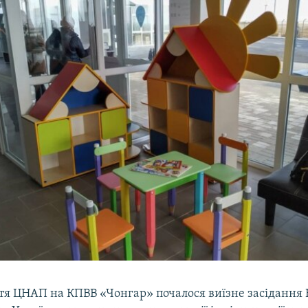
ття ЦНАП на КПВВ «Чонгар» почалося виїзне засідання 