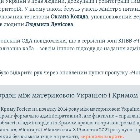
и України з прав людини, деокупації і реінтеграції ти
риторій. У ньому також беруть участь міністр з питань
упованих територій
Оксана Коляда
, уповноважений Ве
ав людини
Людмила Денісова
.
сонській ОДА повідомляли, що в сервісній зоні КПВВ «
лізацію хаба – зовсім іншого підходу до надання адм
було відкрито рух через оновлений пункт пропуску «Чо
рдон між материковою Україною і Кримом
ї Криму Росією на початку 2014 року між материковою Україно
проліг формально адміністративний, але фактично – справжні
області на адмінкордоні з Кримом працюють три контрольні пу
ланчак», «Чонгар» і «Чаплинка». З 19 жовтня 2021 року пункт 
який був кілька місяців на ремонті,
вирішили закрити
.