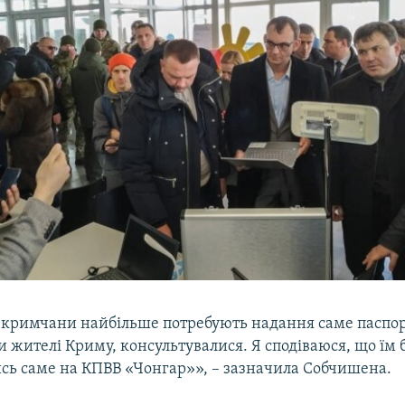
и, кримчани найбільше потребують надання саме паспор
и жителі Криму, консультувалися. Я сподіваюся, що їм 
ись саме на КПВВ «Чонгар»», – зазначила Собчишена.