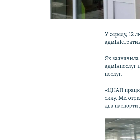
У середу, 12 
адміністрати
Як зазначила
адмінпослуг п
послуг.
«ЦНАП працює
силу. Ми отри
два паспорти 