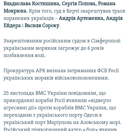
Владислава Костишина, Сергія Попова, Романа
Мокрюка
. Крім того, суд в Керчі заарештував трьох
поранених українців –
Андрія Артеменка, Андрія
Ейдера
і
Василя Сороку
.
Заарештованим російським судом в Сімферополі
українським морякам загрожує до 6 років
позбавлення волі.
Прокуратура АРК визнала затриманих ФСБ Росії
українських моряків військовополоненими.
25 листопада ВМС України повідомили, що
прикордонні кораблі Росії вчинили «відверто
агресивні дії» проти кораблів ВМС України, що
переходили з українського порту Одеси в
український порт Маріуполь на Азовському морі.
Російський прикордонний катер «Дон» вчинив