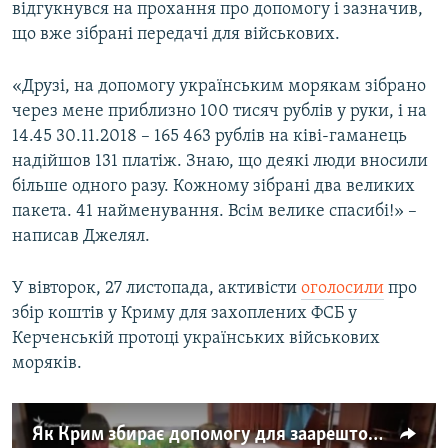
відгукнувся на прохання про допомогу і зазначив,
що вже зібрані передачі для військових.
«Друзі, на допомогу українським морякам зібрано
через мене приблизно 100 тисяч рублів у руки, і на
14.45 30.11.2018 – 165 463 рублів на ківі-гаманець
надійшов 131 платіж. Знаю, що деякі люди вносили
більше одного разу. Кожному зібрані два великих
пакета. 41 найменування. Всім велике спасибі!» –
написав Джелял.
У вівторок, 27 листопада, активісти
оголосили
про
збір коштів у Криму для захоплених ФСБ у
Керченській протоці українських військових
моряків.
Як Крим збирає допомогу для заарештованих українських моряків (відео)