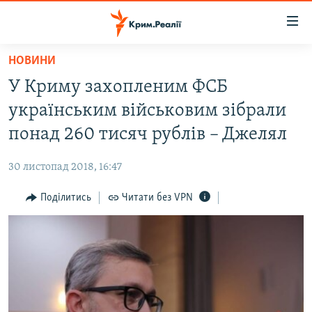
Доступність
посилання
Перейти
НОВИНИ
до
НОВИНИ
У Криму захопленим ФСБ
основного
ВОДА.КРИМ
матеріалу
українським військовим зібрали
ВІДЕО ТА ФОТО
Перейти
понад 260 тисяч рублів – Джелял
до
ПОЛІТИКА
основної
30 листопад 2018, 16:47
БЛОГИ
навігації
Перейти
Поділитись
Читати без VPN
ПОГЛЯД
до
ІНТЕРВ'Ю
пошуку
ВСЕ ЗА ДЕНЬ
СПЕЦПРОЕКТИ
ЯК ОБІЙТИ БЛОКУВАННЯ
ДЕПОРТАЦІЯ