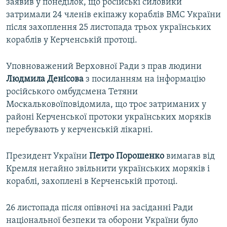
заявив у понеділок, що російські силовики
затримали 24 членів екіпажу кораблів ВМС України
після захоплення 25 листопада трьох українських
кораблів у Керченській протоці.
Уповноважений Верховної Ради з прав людини
Людмила Денісова
з посиланням на інформацію
російського омбудсмена Тетяни
Москальковоїповідомила, що троє затриманих у
районі Керченської протоки українських моряків
перебувають у керченській лікарні.
Президент України
Петро Порошенко
вимагав від
Кремля негайно звільнити українських моряків і
кораблі, захоплені в Керченській протоці.
26 листопада після опівночі на засіданні Ради
національної безпеки та оборони України було