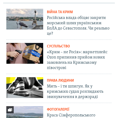
ВІЙНА ТА КРИМ
Російська влада обіцяє закрити
морський шлях українським
БпЛА до Севастополя. Чи реально
це?
СУСПІЛЬСТВО
«Крим – не Росія»: маркетплейс
Ozon припинив прийом нових
замовлень на Кримському
півострові
ПРАВА ЛЮДИНИ
Мить – і ти шпигун. Як у
кримських судах розглядають
звинувачення в держзраді
ФОТОГАЛЕРЕЇ
Краса Сімферопольського