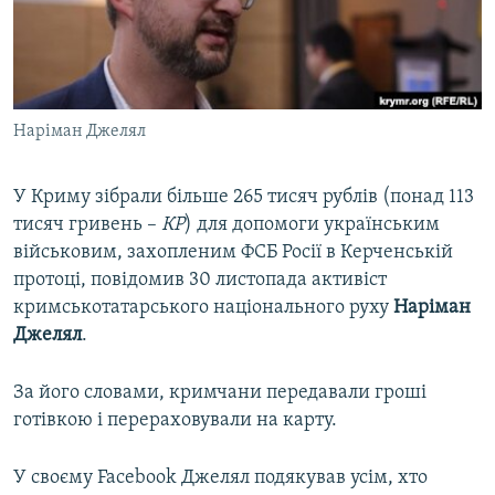
ВІДЕОУРОКИ «ELIFBE»
Русский
СВІДЧЕННЯ ОКУПАЦІЇ
Qırımtatar
УКРАЇНСЬКА ПРОБЛЕМА КРИМУ
Наріман Джелял
ДОЛУЧАЙСЯ!
ІНФОГРАФІКА
У Криму зібрали більше 265 тисяч рублів (понад 113
тисяч гривень –
КР
) для допомоги українським
Усі сайти RFE/RL
військовим, захопленим ФСБ Росії в Керченській
протоці, повідомив 30 листопада активіст
кримськотатарського національного руху
Наріман
Джелял
.
За його словами, кримчани передавали гроші
готівкою і перераховували на карту.
У своєму Facebook Джелял подякував усім, хто