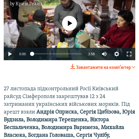
by
Крим.Реалії
No media source currently available
0:00
3:58
Завантажити на комп'ютер
27 листопада підконтрольний Росії Київський
райсуд Сімферополя заарештував 12 з 24
затриманих українських військових моряків. Під
арешт взяли
Андрія Оприска, Сергія Цибізова, Юрія
Будзила, Володимира Терещенка, Віктора
Беспальченка, Володимира Варимеза, Михайла
Власюка, Богдана Головаша, Сергія Чулібу,