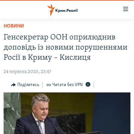
Доступність
посилання
Перейти
НОВИНИ
до
НОВИНИ
Генсекретар ООН оприлюднив
основного
ВОДА.КРИМ
матеріалу
доповідь із новими порушеннями
ВІДЕО ТА ФОТО
Перейти
Росії в Криму – Кислиця
до
ПОЛІТИКА
основної
24 червень 2020, 23:47
БЛОГИ
навігації
Перейти
Поділитись
Читати без VPN
ПОГЛЯД
до
ІНТЕРВ'Ю
пошуку
ВСЕ ЗА ДЕНЬ
СПЕЦПРОЕКТИ
ЯК ОБІЙТИ БЛОКУВАННЯ
ДЕПОРТАЦІЯ