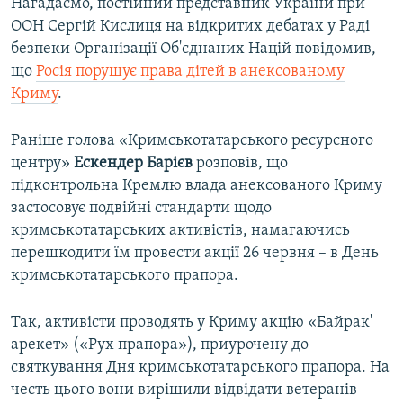
Нагадаємо, постійний представник України при
ООН Сергій Кислиця на відкритих дебатах у Раді
безпеки Організації Об'єднаних Націй повідомив,
що
Росія порушує права дітей в анексованому
Криму
.
Раніше голова «Кримськотатарського ресурсного
центру»
Ескендер Барієв
розповів, що
підконтрольна Кремлю влада анексованого Криму
застосовує подвійні стандарти щодо
кримськотатарських активістів, намагаючись
перешкодити їм провести акції 26 червня – в День
кримськотатарського прапора.
Так, активісти проводять у Криму акцію «Байрак'
арекет» («Рух прапора»), приурочену до
святкування Дня кримськотатарського прапора. На
честь цього вони вирішили відвідати ветеранів