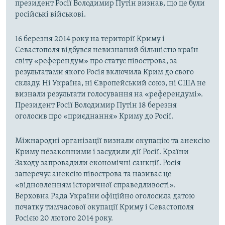
президент Росії Володимир Путін визнав, що це були
російські військові.
16 березня 2014 року на території Криму і
Севастополя відбувся невизнаний більшістю країн
світу «референдум» про статус півострова, за
результатами якого Росія включила Крим до свого
складу. Ні Україна, ні Європейський союз, ні США не
визнали результати голосування на «референдумі».
Президент Росії Володимир Путін 18 березня
оголосив про «приєднання» Криму до Росії.
Міжнародні організації визнали окупацію та анексію
Криму незаконними і засудили дії Росії. Країни
Заходу запровадили економічні санкції. Росія
заперечує анексію півострова та називає це
«відновленням історичної справедливості».
Верховна Рада України офіційно оголосила датою
початку тимчасової окупації Криму і Севастополя
Росією 20 лютого 2014 року.