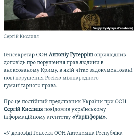
ВІДЕОУРОКИ «ELIFBE»
Русский
СВІДЧЕННЯ ОКУПАЦІЇ
Qırımtatar
УКРАЇНСЬКА ПРОБЛЕМА КРИМУ
Сергій Кислиця
ДОЛУЧАЙСЯ!
ІНФОГРАФІКА
Генсекретар ООН
Антоніу Гутерріш
оприлюднив
доповідь про порушення прав людини в
Усі сайти RFE/RL
анексованому Криму, в якій чітко задокументовані
нові порушення Росією міжнародного
гуманітарного права.
Про це постійний представник України при ООН
Сергій Кислиця
повідомив українському
інформаційному агентству
«Укрінформ»
.
«У доповіді Генсека ООН Автономна Республіка