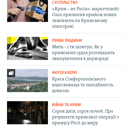
СУСПІЛЬСТВО
«Крим – не Росія»: маркетплейс
Ozon припинив прийом нових
замовлень на Кримському
півострові
ПРАВА ЛЮДИНИ
Мить – і ти шпигун. Як у
кримських судах розглядають
звинувачення в держзраді
ФОТОГАЛЕРЕЇ
Краса Сімферопольського
водосховища та занедбаність
довкола
ВІЙНА ТА КРИМ
Сорок днів, сорок ночей. Про
результати кримської операції з
примусу Росії до миру