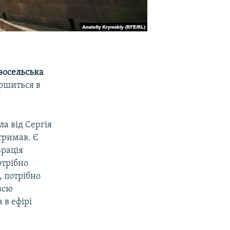
восельська
ершиться в
а від Сергія
дтримав. Є
врація
отрібно
, потрібно
всю
 в ефірі