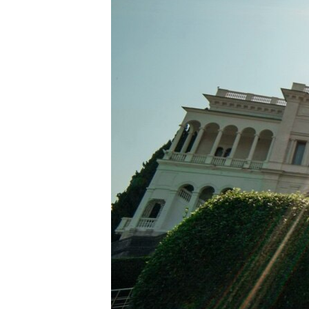
ВІДЕОУРОКИ «ELIFBE»
СВІДЧЕННЯ ОКУПАЦІЇ
УКРАЇНСЬКА ПРОБЛЕМА КРИМУ
ІНФОГРАФІКА