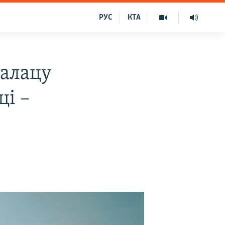
РУС
КТА
палацу
ці –