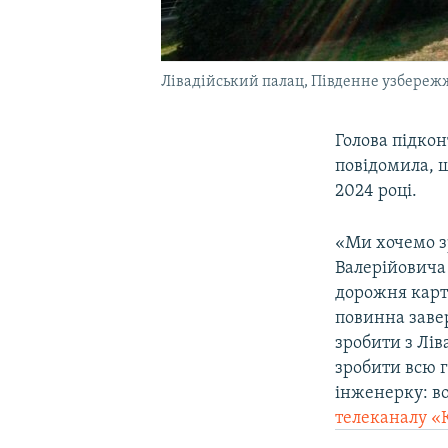
Лівадійський палац, Південне узбере
Голова підкон
повідомила, щ
2024 році.
«Ми хочемо з
Валерійовича
дорожня карта
повинна завер
зробити з Лів
зробити всю г
інженерку: во
телеканалу «