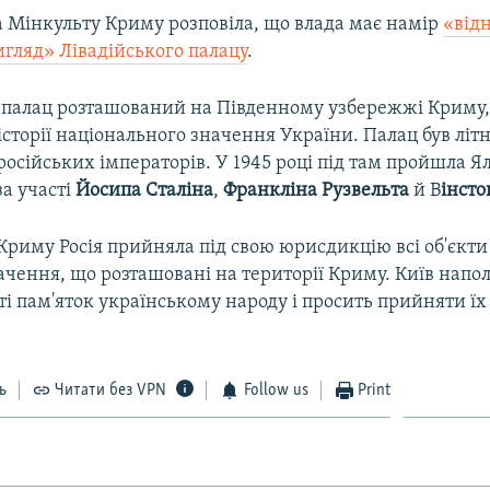
а Мінкульту Криму розповіла, що влада має намір
«від
игляд» Лівадійського палацу
.
 палац розташований на Південному узбережжі Криму,
сторії національного значення України. Палац був літ
осійських імператорів. У 1945 році під там пройшла Я
а участі
Йосипа Сталіна
,
Франкліна Рузвельта
й В
інсто
 Криму Росія прийняла під свою юрисдикцію всі об'єкти
ачення, що розташовані на території Криму. Київ напол
 пам'яток українському народу і просить прийняти їх 
ь
Читати без VPN
Follow us
Print