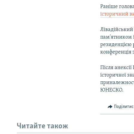
Раніше голов
історичний в
Лівадійський
пам'ятником і
резиденцією р
конференція з
Після анексії
історичної зн
приналежності
ЮНЕСКО.
Поділитис
Читайте також