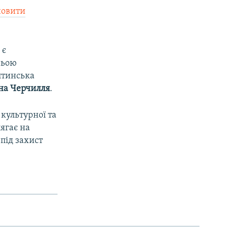
новити
 є
ньою
лтинська
на Черчилля
.
 культурної та
ягає на
під захист