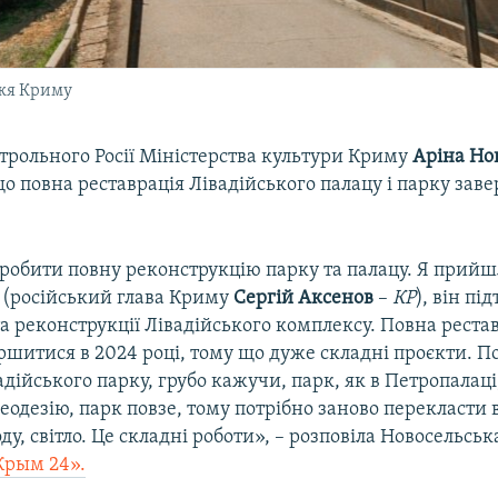
жжя Криму
трольного Росії Міністерства культури Криму
Аріна Но
о повна реставрація Лівадійського палацу і парку зав
робити повну реконструкцію парку та палацу. Я прийшл
 (російський глава Криму
Сергій Аксенов
–
КР
), він пі
 реконструкції Лівадійського комплексу. Повна реста
шитися в 2024 році, тому що дуже складні проєкти. П
адійського парку, грубо кажучи, парк, як в Петропалаці
еодезію, парк повзе, тому потрібно заново перекласти 
ду, світло. Це складні роботи», – розповіла Новосельська
Крым 24».