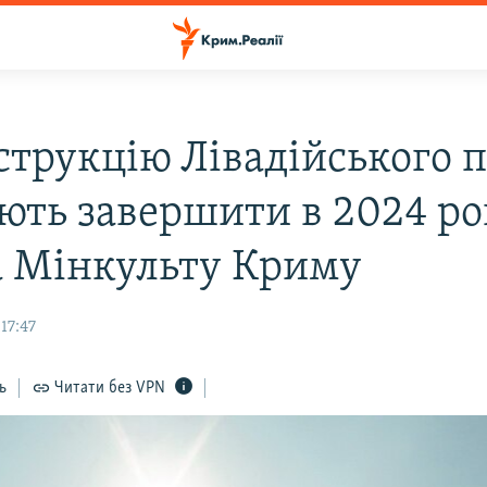
струкцію Лівадійського 
ють завершити в 2024 ро
а Мінкульту Криму
17:47
ь
Читати без VPN