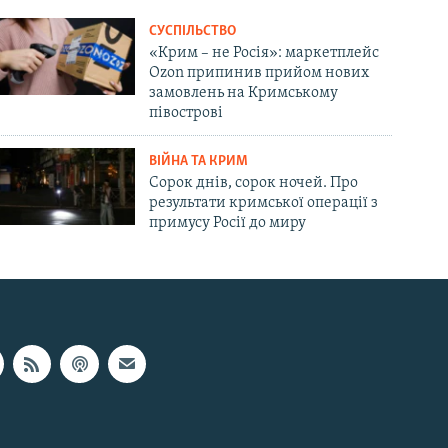
СУСПІЛЬСТВО
«Крим – не Росія»: маркетплейс
Ozon припинив прийом нових
замовлень на Кримському
півострові
ВІЙНА ТА КРИМ
Сорок днів, сорок ночей. Про
результати кримської операції з
примусу Росії до миру