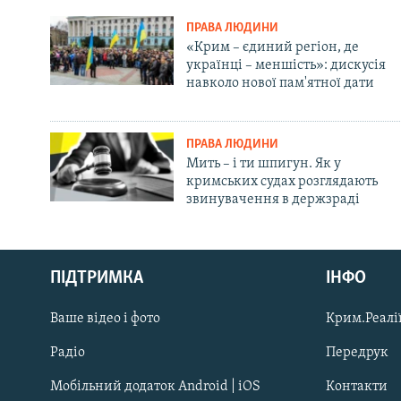
ПРАВА ЛЮДИНИ
«Крим – єдиний регіон, де
українці – меншість»: дискусія
навколо нової пам'ятної дати
ПРАВА ЛЮДИНИ
Мить – і ти шпигун. Як у
кримських судах розглядають
звинувачення в держзраді
Русский
ПІДТРИМКА
ІНФО
Qırımtatar
Ваше відео і фото
Крим.Реалії
ДОЛУЧАЙСЯ!
Радіо
Передрук
Мобільний додаток Android | iOS
Контакти