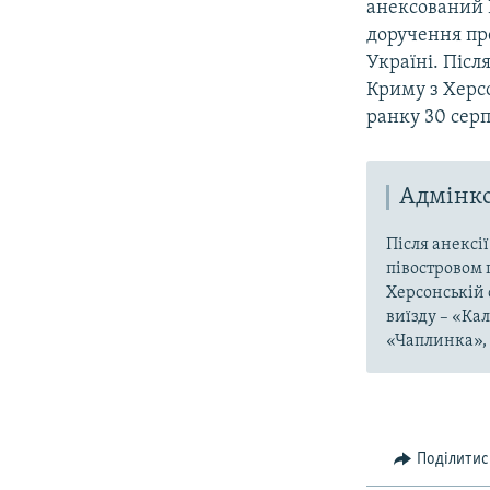
анексований 
доручення пр
Україні. Піс
Криму з Херс
ранку 30 сер
Адмінко
Після анексі
півостровом 
Херсонській 
виїзду – «Ка
«Чаплинка», 
Поділитис