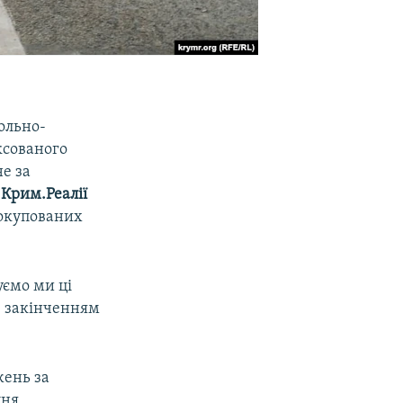
ольно-
ксованого
е за
 Крим.Реалії
 окупованих
уємо ми ці
з закінченням
жень за
пня