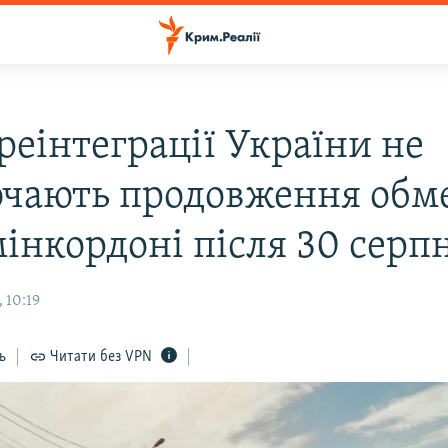
реінтеграції України не
чають продовження обм
мінкордоні після 30 серп
 10:19
ь
Читати без VPN