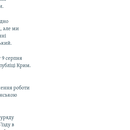
и.
ідно
, але ми
нні
ький.
 9 серпня
публіці Крим.
нення роботи
онською
 уряду
їзду в