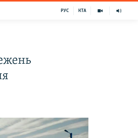
РУС
КТА
ежень
ня