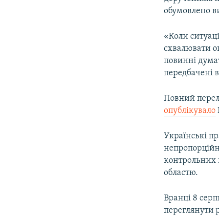
обумовлено в
«Коли ситуац
схвалювати о
повинні дума
передбачені 
Повний перел
опублікувало
Українські пр
непропорційн
контрольних 
областю.
Вранці 8 сер
переглянути 