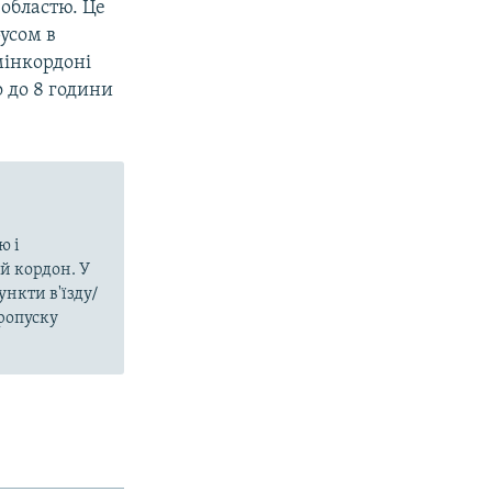
областю. Це
усом в
мінкордоні
 до 8 години
ю і
й кордон. У
нкти в'їзду/
пропуску