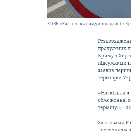
КПВВ «Каланчак» на адмінкордоні з К
Розпорядженн
пропускних пу
Криму з Херс
підсумками по
заявив перши
територій Ук
«Наскільки я 
обмеження, а
терміну», – 
За словами Р
дорученням 