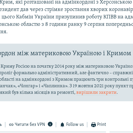
Крим, які розташовані на адмінкордоні з Херсонською 
езидент дав через стрімке зростання хворих коронавір
ля цього Кабмін України призупинив роботу КПВВ на ад
онською областю з 8 години ранку 9 серпня попередньо
пня.
рдон між материковою Україною і Кримом
ї Криму Росією на початку 2014 року між материковою Україно
проліг формально адміністративний, але фактично – справжні
області на адмінкордоні з Кримом працюють три контрольні пу
ланчак», «Чонгар» і «Чаплинка». З 19 жовтня 2021 року пункт 
який був кілька місяців на ремонті,
вирішили закрити
.
ь
Читати без VPN
Follow us
Print