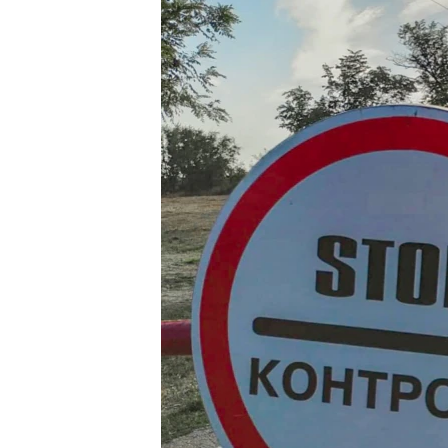
ВІДЕОУРОКИ «ELIFBE»
СВІДЧЕННЯ ОКУПАЦІЇ
УКРАЇНСЬКА ПРОБЛЕМА КРИМУ
ІНФОГРАФІКА