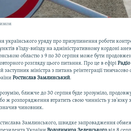
римом
я українського уряду про призупинення роботи контр
нктів в'їзду-виїзду на адміністративному кордоні ане
онською областю з 9 по 30 серпня може бути продовжен
вторного розгляду цього питання. Про це в ефірі
Радіо
й заступник міністра з питань реінтеграції тимчасово
раїни
Ростислав Замлинський
.
розумію, ближче до 30 серпня буде зрозуміло, продовж
бо ж розпорядження втратить свою чинність у зв'язку 
зазначив чиновник.
остислава Замлинського, швидке запровадження обме
президента України
Володимира Зеленського
від 8 сер