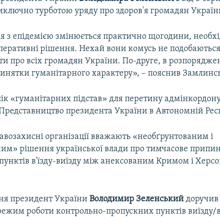
иключно турботою уряду про здоров'я громадян Україн
ія з епідемією змінюється практично щогодини, необх
перативні рішення. Нехай вони комусь не подобаються
ти про всіх громадян України. По-друге, в розпорядже
винятки гуманітарного характеру», – пояснив Замлинс
ік «гуманітарних підстав» для перетину адмінкордону
Представництво президента України в Автономній Рес
авозахисні організації вважають «необґрунтованим і
им» рішення української влади про тимчасове припи
пунктів в'їзду-виїзду між анексованим Кримом і Херс
пня президент України
Володимир Зеленський
доручив
режим роботи контрольно-пропускних пунктів виїзду/в'