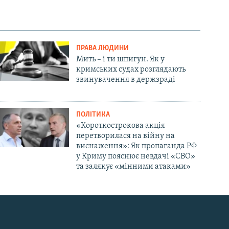
ПРАВА ЛЮДИНИ
Мить – і ти шпигун. Як у
кримських судах розглядають
звинувачення в держзраді
ПОЛІТИКА
«Короткострокова акція
перетворилася на війну на
виснаження»: Як пропаганда РФ
у Криму пояснює невдачі «СВО»
та залякує «мінними атаками»