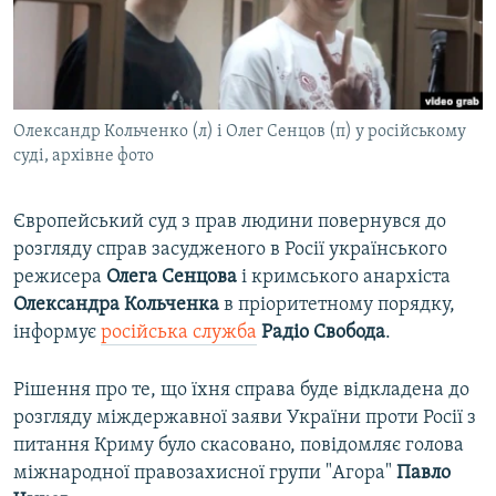
ВІДЕОУРОКИ «ELIFBE»
Русский
СВІДЧЕННЯ ОКУПАЦІЇ
Qırımtatar
УКРАЇНСЬКА ПРОБЛЕМА КРИМУ
Олександр Кольченко (л) і Олег Сенцов (п) у російському
ДОЛУЧАЙСЯ!
ІНФОГРАФІКА
суді, архівне фото
Європейський суд з прав людини повернувся до
Усі сайти RFE/RL
розгляду справ засудженого в Росії українського
режисера
Олега Сенцова
і кримського анархіста
Олександра Кольченка
в пріоритетному порядку,
інформує
російська служба
Радіо Свобода
.
Рішення про те, що їхня справа буде відкладена до
розгляду міждержавної заяви України проти Росії з
питання Криму було скасовано, повідомляє голова
міжнародної правозахисної групи "Агора"
Павло