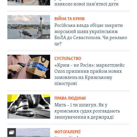
навколо нової пам'ятної дати
ВІЙНА ТА КРИМ
Російська влада обіцяє закрити
морський шлях українським
БпЛА до Севастополя. Чи реально
це?
СУСПІЛЬСТВО
«Крим – не Росія»: маркетплейс
Ozon припинив прийом нових
замовлень на Кримському
півострові
ПРАВА ЛЮДИНИ
Мить – і ти шпигун. Як у
кримських судах розглядають
звинувачення в держзраді
ФОТОГАЛЕРЕЇ