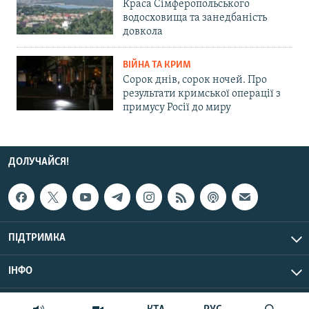
Краса Сімферопольського
водосховища та занедбаність
довкола
ВІЙНА ТА КРИМ
Сорок днів, сорок ночей. Про
результати кримської операції з
примусу Росії до миру
ДОЛУЧАЙСЯ!
ПІДТРИМКА
ІНФО
© Крим.Реалії, 2026 | Усі права застережено.